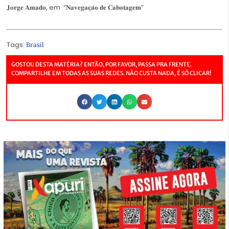
𝐉𝐨𝐫𝐠𝐞 𝐀𝐦𝐚𝐝𝐨, em “𝐍𝐚𝐯𝐞𝐠𝐚𝐜̧𝐚̃𝐨 𝐝𝐞 𝐂𝐚𝐛𝐨𝐭𝐚𝐠𝐞𝐦”
Tags:
Brasil
GOSTOU DESTA MATÉRIA? ENTÃO, POR FAVOR, PASSA PRA FRENTE.
COMPARTILHE EM TODAS AS SUAS REDES. NÃO CUSTA NADA, É SÓ CLICAR!