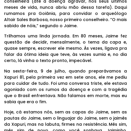
conselheira (até a doença agravar, nos seus últimos
meses de vida, nunca abriu mão dessa tarefa). Daqui
rumamos pra Goiânia, para convidar o arqueólogo
Altair Sales Barbosa, nosso primeiro conselheiro. “O mais
sabido de nóis,” segundo o Jaime.
Trilhamos uma linda jornada. Em 80 meses, Jaime fez
questão de decidir, mensalmente, o tema da capa e,
quase sempre, escrever ele mesmo. Às vezes, ligava pra
falar da ótima ideia que teve, às vezes sumia e, no dia
certo, lá vinha o texto pronto, impecável.
Na sexta-feira, 9 de julho, quando preparávamos a
Xapuri 81, pela primeira vez em sete anos, ele me pediu
para cuidar de tudo. Foi uma conversa triste, ele estava
agoniado com os rumos da doença e com a tragédia
que o Brasil enfrentava. Não falamos em morte, mas eu
sabia que era o fim.
Hoje, cá estamos nós, sem as capas do Jaime, sem as
pautas do Jaime, sem o linguajar do Jaime, sem o jaimês
da Xapuri, mas na labuta, firmes na resistência. Mês sim,
mês sim de novo, como você sonhava, Jaiminho,