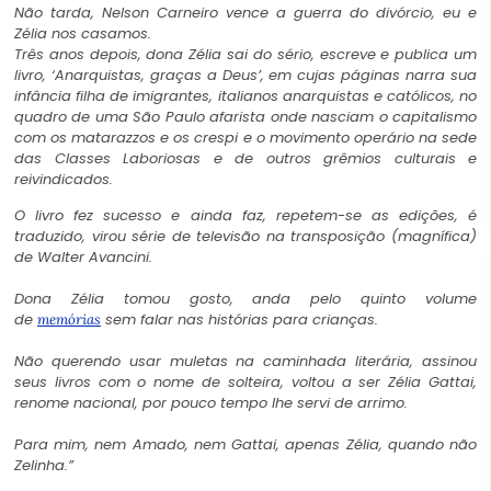
Não tarda, Nelson Carneiro vence a guerra do divórcio, eu e
Zélia nos casamos.
Três anos depois, dona Zélia sai do sério, escreve e publica um
livro, ‘Anarquistas, graças a Deus’, em cujas páginas narra sua
infância filha de imigrantes, italianos anarquistas e católicos, no
quadro de uma São Paulo afarista onde nasciam o capitalismo
com os matarazzos e os crespi e o movimento operário na sede
das Classes Laboriosas e de outros grêmios culturais e
reivindicados.
O livro fez sucesso e ainda faz, repetem-se as edições, é
traduzido, virou série de televisão na transposição (magnífica)
de Walter Avancini.
Dona Zélia tomou gosto, anda pelo quinto volume
de
sem falar nas histórias para crianças.
memórias
Não querendo usar muletas na caminhada literária, assinou
seus livros com o nome de solteira, voltou a ser Zélia Gattai,
renome nacional, por pouco tempo lhe servi de arrimo.
Para mim, nem Amado, nem Gattai, apenas Zélia, quando não
Zelinha.”