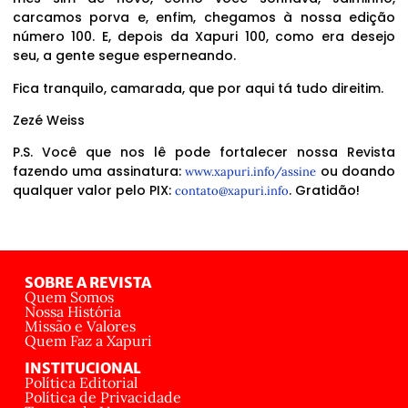
carcamos porva e, enfim, chegamos à nossa edição
número 100. E, depois da Xapuri 100, como era desejo
seu, a gente segue esperneando.
Fica tranquilo, camarada, que por aqui tá tudo direitim.
Zezé Weiss
P.S. Você que nos lê pode fortalecer nossa Revista
fazendo uma assinatura:
ou doando
www.xapuri.info/assine
qualquer valor pelo PIX:
. Gratidão!
contato@xapuri.info
SOBRE A REVISTA
Quem Somos
Nossa História
Missão e Valores
Quem Faz a Xapuri
INSTITUCIONAL
Política Editorial
Política de Privacidade