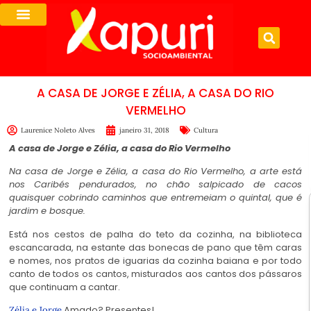
A CASA DE JORGE E ZÉLIA, A CASA DO RIO
VERMELHO
Laurenice Noleto Alves
janeiro 31, 2018
Cultura
A casa de Jorge e Zélia, a casa do Rio Vermelho
Na casa de Jorge e Zélia, a casa do Rio Vermelho, a arte está
nos Caribés pendurados, no chão salpicado de cacos
quaisquer cobrindo caminhos que entremeiam o quintal, que é
jardim e bosque.
Está nos cestos de palha do teto da cozinha, na biblioteca
escancarada, na estante das bonecas de pano que têm caras
e nomes, nos pratos de iguarias da cozinha baiana e por todo
canto de todos os cantos, misturados aos cantos dos pássaros
que continuam a cantar.
Amado? Presentes!
Zélia e Jorge