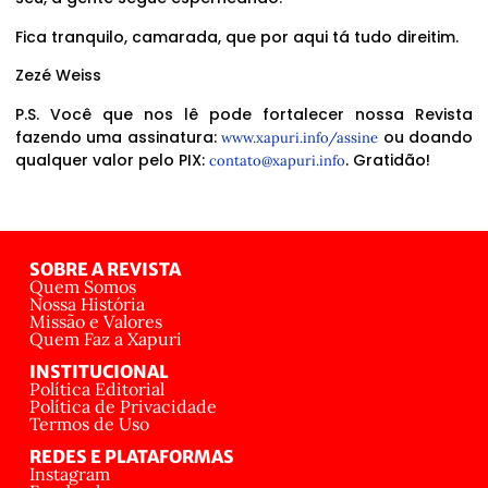
Fica tranquilo, camarada, que por aqui tá tudo direitim.
Zezé Weiss
P.S. Você que nos lê pode fortalecer nossa Revista
fazendo uma assinatura:
ou doando
www.xapuri.info/assine
qualquer valor pelo PIX:
. Gratidão!
contato@xapuri.info
SOBRE A REVISTA
Quem Somos
Nossa História
Missão e Valores
Quem Faz a Xapuri
INSTITUCIONAL
Política Editorial
Política de Privacidade
Termos de Uso
REDES E PLATAFORMAS
Instagram