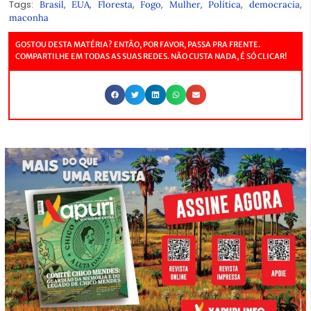
Tags:
,
,
,
,
,
,
,
Brasil
EUA
Floresta
Fogo
Mulher
Política
democracia
maconha
GOSTOU DESTA MATÉRIA? ENTÃO, POR FAVOR, PASSA PRA FRENTE.
COMPARTILHE EM TODAS AS SUAS REDES. NÃO CUSTA NADA, É SÓ CLICAR!