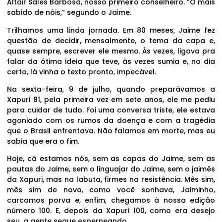
Altair Sales Barbosa, nosso primeiro conselheiro. “O mais
sabido de nóis,” segundo o Jaime.
Trilhamos uma linda jornada. Em 80 meses, Jaime fez
questão de decidir, mensalmente, o tema da capa e,
quase sempre, escrever ele mesmo. Às vezes, ligava pra
falar da ótima ideia que teve, às vezes sumia e, no dia
certo, lá vinha o texto pronto, impecável.
Na sexta-feira, 9 de julho, quando preparávamos a
Xapuri 81, pela primeira vez em sete anos, ele me pediu
para cuidar de tudo. Foi uma conversa triste, ele estava
agoniado com os rumos da doença e com a tragédia
que o Brasil enfrentava. Não falamos em morte, mas eu
sabia que era o fim.
Hoje, cá estamos nós, sem as capas do Jaime, sem as
pautas do Jaime, sem o linguajar do Jaime, sem o jaimês
da Xapuri, mas na labuta, firmes na resistência. Mês sim,
mês sim de novo, como você sonhava, Jaiminho,
carcamos porva e, enfim, chegamos à nossa edição
número 100. E, depois da Xapuri 100, como era desejo
seu, a gente segue esperneando.