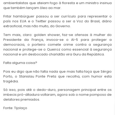
ambientalistas que ateiam fogo à floresta e um ministro insinua
que também lançam óleo ao mar.
Fritar hambúrguer passou a ser currículo para representar o
país nos EUA
e o Twitter passou a ser a Voz do Brasil, diário
extraoficial, mas não muito, do Governo.
Tem mais, claro: golden shower, faz-se ofensas à mulher do
Presidente da França, invoca-se o AI-5 para proteger a
democracia, o porteiro comete crime contra a segurança
nacional e protege-se o Queiroz como essencial à segurança
nacional e um desbocado charlatão vira Guru da República.
Falta alguma coisa?
Pois eu digo que não falta nada que mais falta faça que Sérgio
Porto, o Stanislau Ponte Preta que recolha, com humor esta
tragédia.
Só isso, pois até o dedo-duro, personagem principal entre os
imbecis pró-ditadura voltaram, agora sob o nome pomposo de
delatores premiados.
Fonte:
Tijolaço