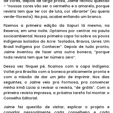
de cores, depois de larga prosa, Jaime fechou questão
– “nossas cores vão ser o vermelho e o amarelo, porque
revista tem que ter cor de luta, cor vibrante” (eu queria
verde-floresta). Na paz, acabei enfiando um branco.
Fizemos a primeira edição da Xapuri lá mesmo, na
Reserva, em uma noite. Optamos por centrar na pauta
socioambiental. Nossa primeira capa foi sobre os povos
indígenas isolados do Acre: ‘Isolados, Bravos, Livres: Um
Brasil Indígena por Conhecer”. Depois de tudo pronto,
Jaime inventou de fazer uma outra boneca, “porque
toda revista tem que ter número zero”.
Dessa vez finquei pé, ficamos com a capa indígena.
Voltei pra Brasília com a boneca praticamente pronta e
com a missão de dar um jeito de imprimir. Nos dias
seguintes, o Jaime veio pra Formosa, pra convencer
minha irmã Lúcia a revisar a revista, “de grátis”. Com a
primeira revista impressa, a próxima tarefa foi montar o
Conselho Editorial.
Jaime fez questão de visitar, explicar o projeto e
convidar pessoalmente cada conselheiro e cada