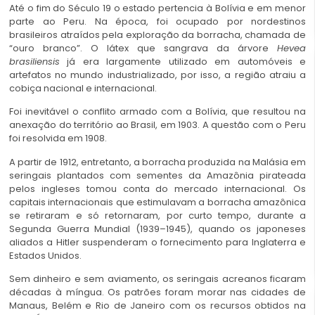
Até o fim do Século 19 o estado pertencia à Bolívia e em menor
parte ao Peru. Na época, foi ocupado por nordestinos
brasileiros atraídos pela exploração da borracha, chamada de
“ouro branco”. O látex que sangrava da árvore
Hevea
brasiliensis
já era largamente utilizado em automóveis e
artefatos no mundo industrializado, por isso, a região atraiu a
cobiça nacional e internacional.
Foi inevitável o conflito armado com a Bolívia, que resultou na
anexação do território ao Brasil, em 1903. A questão com o Peru
foi resolvida em 1908.
A partir de 1912, entretanto, a borracha produzida na Malásia em
seringais plantados com sementes da Amazônia pirateada
pelos ingleses tomou conta do mercado internacional. Os
capitais internacionais que estimulavam a borracha amazônica
se retiraram e só retornaram, por curto tempo, durante a
Segunda Guerra Mundial (1939–1945), quando os japoneses
aliados a Hitler suspenderam o fornecimento para Inglaterra e
Estados Unidos.
Sem dinheiro e sem aviamento, os seringais acreanos ficaram
décadas à míngua. Os patrões foram morar nas cidades de
Manaus, Belém e Rio de Janeiro com os recursos obtidos na