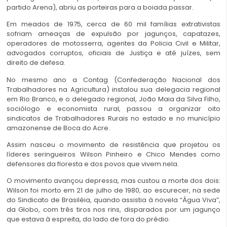
partido Arena), abriu as porteiras para a boiada passar.
Em meados de 1975, cerca de 60 mil famílias extrativistas
sofriam ameaças de expulsão por jagunços, capatazes,
operadores de motosserra, agentes da Policia Civil e Militar,
advogados corruptos, oficiais de Justiça e até juízes, sem
direito de defesa.
No mesmo ano a Contag (Confederação Nacional dos
Trabalhadores na Agricultura) instalou sua delegacia regional
em Rio Branco, e o delegado regional, João Maia da Silva Filho,
sociólogo e economista rural, passou a organizar oito
sindicatos de Trabalhadores Rurais no estado e no município
amazonense de Boca do Acre.
Assim nasceu o movimento de resistência que projetou os
líderes seringueiros Wilson Pinheiro e Chico Mendes como
defensores da floresta e dos povos que vivem nela.
O movimento avançou depressa, mas custou a morte dos dois:
Wilson foi morto em 21
de julho de 1980, ao escurecer, na sede
do Sindicato de Brasiléia, quando assistia à novela “Água Viva”,
da Globo, com três tiros nos rins, disparados por um jagunço
que estava à espreita, do lado de fora do prédio.