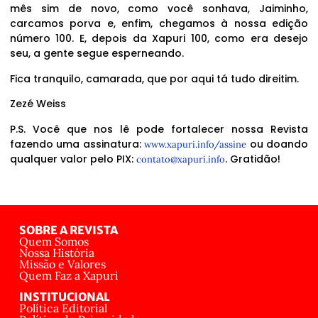
mês sim de novo, como você sonhava, Jaiminho,
carcamos porva e, enfim, chegamos à nossa edição
número 100. E, depois da Xapuri 100, como era desejo
seu, a gente segue esperneando.
Fica tranquilo, camarada, que por aqui tá tudo direitim.
Zezé Weiss
P.S. Você que nos lê pode fortalecer nossa Revista
fazendo uma assinatura:
ou doando
www.xapuri.info/assine
qualquer valor pelo PIX:
. Gratidão!
contato@xapuri.info
SOBRE A REVISTA
Quem Somos
Nossa História
Missão e Valores
Quem Faz a Xapuri
INSTITUCIONAL
Política Editorial