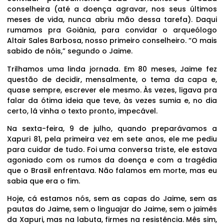
conselheira (até a doença agravar, nos seus últimos
meses de vida, nunca abriu mão dessa tarefa). Daqui
rumamos pra Goiânia, para convidar o arqueólogo
Altair Sales Barbosa, nosso primeiro conselheiro. “O mais
sabido de nóis,” segundo o Jaime.
Trilhamos uma linda jornada. Em 80 meses, Jaime fez
questão de decidir, mensalmente, o tema da capa e,
quase sempre, escrever ele mesmo. Às vezes, ligava pra
falar da ótima ideia que teve, às vezes sumia e, no dia
certo, lá vinha o texto pronto, impecável.
Na sexta-feira, 9 de julho, quando preparávamos a
Xapuri 81, pela primeira vez em sete anos, ele me pediu
para cuidar de tudo. Foi uma conversa triste, ele estava
agoniado com os rumos da doença e com a tragédia
que o Brasil enfrentava. Não falamos em morte, mas eu
sabia que era o fim.
Hoje, cá estamos nós, sem as capas do Jaime, sem as
pautas do Jaime, sem o linguajar do Jaime, sem o jaimês
da Xapuri, mas na labuta, firmes na resistência. Mês sim,