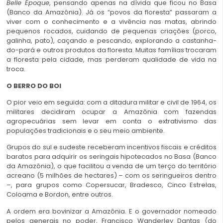
Belle Époque
, pensando apenas na dívida que ficou no Basa
(Banco da Amazônia). Já os “povos da floresta” passaram a
viver com o conhecimento e a vivência nas matas, abrindo
pequenos rocados, cuidando de pequenas criações (porco,
galinha, pato), caçando e pescando, explorando a castanha-
do-pará e outros produtos da floresta. Muitas famílias trocaram
a floresta pela cidade, mas perderam qualidade de vida na
troca.
O BERRO DO BOI
O pior veio em seguida: com a ditadura militar e civil de 1964, os
militares decidiram ocupar a Amazônia com fazendas
agropecuárias sem levar em conta o extrativismo das
populações tradicionais e o seu meio ambiente.
Grupos do sul e sudeste receberam incentivos fiscais e créditos
baratos para adquirir os seringais hipotecados no Basa (Banco
da Amazônia), o que facilitou a venda de um terço do território
acreano (5 milhões de hectares) – com os seringueiros dentro
–, para grupos como Copersucar, Bradesco, Cinco Estrelas,
Coloama e Bordon, entre outros.
A ordem era bovinizar a Amazônia. E o governador nomeado
pelos generais no poder, Francisco Wanderley Dantas (do