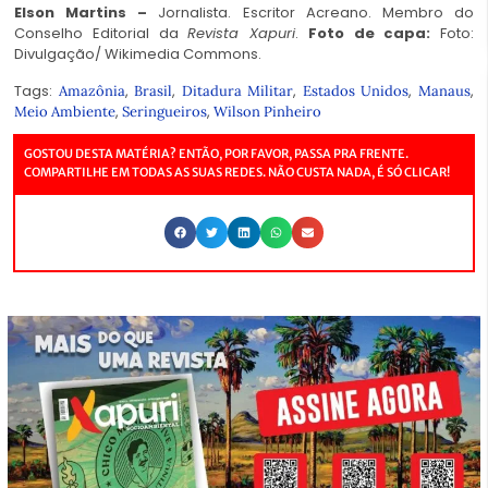
Elson Martins
–
Jornalista. Escritor Acreano. Membro do
Conselho Editorial da
Revista Xapuri
.
Foto de capa:
Foto:
Divulgação/ Wikimedia Commons.
Ac
Tags:
,
,
,
,
,
Amazônia
Brasil
Ditadura Militar
Estados Unidos
Manaus
,
,
Meio Ambiente
Seringueiros
Wilson Pinheiro
GOSTOU DESTA MATÉRIA? ENTÃO, POR FAVOR, PASSA PRA FRENTE.
COMPARTILHE EM TODAS AS SUAS REDES. NÃO CUSTA NADA, É SÓ CLICAR!