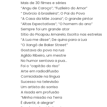
Mais de 30 filmes e séries
“Angu de Caroço”; “Fuzileiro do Amor”
“ Divórcio à brasileira”; O Pai do Povo
“A Casa da Mãe Joana”; O grande pintor
“Altas Expectativas”; “O homem do ano”
Sempre foi um grande ator
Sítio do Picapau Amarelo; Escrito nas estrelas
“A Lua me disse”; De quina para a Lua
“O Xangô de Baker Street”
Gostava do povo na rua
Agildo Ribeiro, um mestre
No humor sentava a pua…
Foi o “capitão do riso”
Arte em radiodifusão
Comicidade na língua
Sucesso na televisão
Um artista do sorriso
A risada em profusão
“Minha missão na Terra
É divertir, é alegrar”