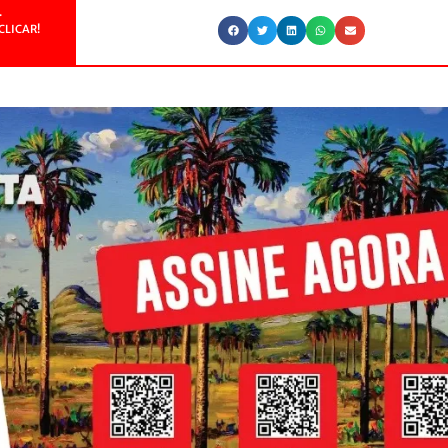
.
CLICAR!