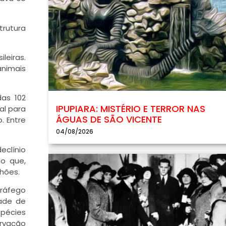
trutura
leiras.
animais
das 102
IPUPIARA: MISTÉRIO E TERROR NAS
al para
ÁGUAS DE SÃO VICENTE
. Entre
04/08/2026
clínio
do que,
hões.
tráfego
dade de
spécies
ervação