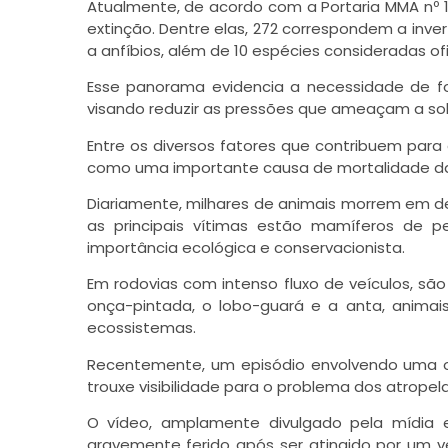
Atualmente, de acordo com a Portaria MMA nº 1
extinção. Dentre elas, 272 correspondem a inver
a anfíbios, além de 10 espécies consideradas of
Esse panorama evidencia a necessidade de fo
visando reduzir as pressões que ameaçam a sobr
Entre os diversos fatores que contribuem par
como uma importante causa de mortalidade da 
Diariamente, milhares de animais morrem em dec
as principais vítimas estão mamíferos de p
importância ecológica e conservacionista.
Em rodovias com intenso fluxo de veículos, s
onça-pintada, o lobo-guará e a anta, anim
ecossistemas.
Recentemente, um episódio envolvendo uma o
trouxe visibilidade para o problema dos atropel
O vídeo, amplamente divulgado pela mídia 
gravemente ferido após ser atingido por um v