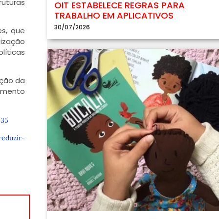
ruturas
OIT ESTABELECE REGRAS PARA
TRABALHO EM APLICATIVOS
30/07/2026
es, que
tização
líticas
ação da
amento
835
reduzir-