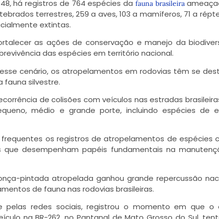
48, há registros de 764 espécies da
ameaça
fauna brasileira
tebrados terrestres, 259 a aves, 103 a mamíferos, 71 a répte
icialmente extintas.
rtalecer as ações de conservação e manejo da biodiver
evivência das espécies em território nacional.
a esse cenário, os atropelamentos em rodovias têm se de
fauna silvestre.
orrência de colisões com veículos nas estradas brasileiras
equeno, médio e grande porte, incluindo espécies de 
ão frequentes os registros de atropelamentos de espécies
ais que desempenham papéis fundamentais na manutenç
nça-pintada atropelada ganhou grande repercussão nac
amentos de fauna nas rodovias brasileiras.
e pelas redes sociais, registrou o momento em que o a
eículo na BR-262, no Pantanal de Mato Grosso do Sul, ten