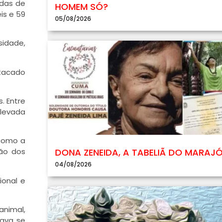
das de
HOMEM SÓ?
is e 59
05/08/2026
sidade,
stacado
. Entre
elevada
 como a
DONA ZENEIDA, A TABELIÃ DO MARAJ
ão dos
04/08/2026
ional e
nimal,
tava se