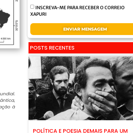
INSCREVA-ME PARA RECEBER O CORREIO
XAPURI
ENVIAR MENSAGEM
POSTS RECENTES
undial.
ântica,
lação à
POLÍTICA E POESIA DEMAIS PARA UM