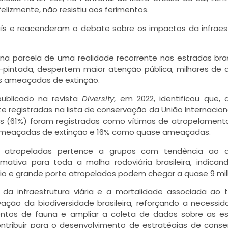
elizmente, não resistiu aos ferimentos.
 e reacenderam o debate sobre os impactos da infraes
parcela de uma realidade recorrente nas estradas brasi
intada, despertem maior atenção pública, milhares de 
es ameaçadas de extinção.
ublicado na revista
Diversity
, em 2022, identificou que, 
 registradas na lista de conservação da União Internacion
s (61%) foram registradas como vítimas de atropelamento
o ameaçadas de extinção e 16% como quase ameaçadas.
 atropeladas pertence a grupos com tendência ao de
mativa para toda a malha rodoviária brasileira, indican
o e grande porte atropelados podem chegar a quase 9 mil
da infraestrutura viária e a mortalidade associada ao 
ação da biodiversidade brasileira, reforçando a necessi
entos de fauna e ampliar a coleta de dados sobre as e
ntribuir para o desenvolvimento de estratégias de cons