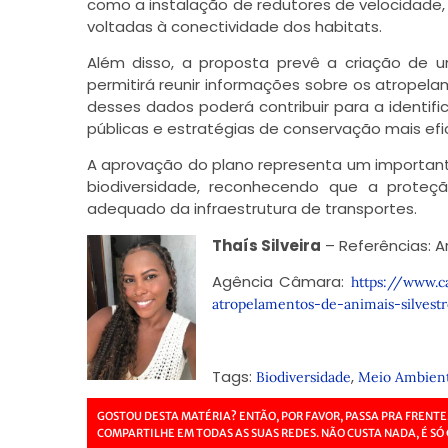
como a instalação de redutores de velocidade,
voltadas à conectividade dos habitats.
Além disso, a proposta prevê a criação de u
permitirá reunir informações sobre os atropel
desses dados poderá contribuir para a identific
públicas e estratégias de conservação mais efi
A aprovação do plano representa um important
biodiversidade, reconhecendo que a prote
adequado da infraestrutura de transportes.
Thaís Silveira
– Referências: A
Agência Câmara:
https://www.c
atropelamentos-de-animais-silvest
Tags:
,
Biodiversidade
Meio Ambien
GOSTOU DESTA MATÉRIA? ENTÃO, POR FAVOR, PASSA PRA FRENTE
COMPARTILHE EM TODAS AS SUAS REDES. NÃO CUSTA NADA, É SÓ 