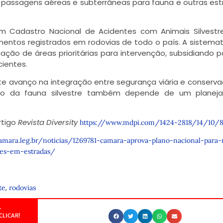
 passagens aéreas e subterrâneas para fauna e outras est
m Cadastro Nacional de Acidentes com Animais Silvestr
amentos registrados em rodovias de todo o país. A sistema
ação de áreas prioritárias para intervenção, subsidiando po
cientes.
e avanço na integração entre segurança viária e conserv
ção da fauna silvestre também depende de um planej
rtigo
Revista Diversity
https://www.mdpi.com/1424-2818/14/10/
amara.leg.br/noticias/1269781-camara-aprova-plano-nacional-para-
res-em-estradas/
,
te
rodovias
.
CLICAR!