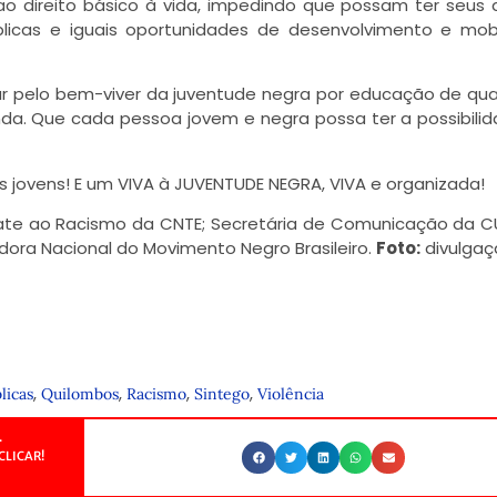
direito básico à vida, impedindo que possam ter seus d
blicas e iguais oportunidades de desenvolvimento e mob
ar pelo bem-viver da juventude negra por educação de qua
renda. Que cada pessoa jovem e negra possa ter a possibili
 jovens! E um VIVA à JUVENTUDE NEGRA, VIVA e organizada!
te ao Racismo da CNTE; Secretária de Comunicação da 
ora Nacional do Movimento Negro Brasileiro.
Foto:
divulgaç
,
,
,
,
licas
Quilombos
Racismo
Sintego
Violência
.
CLICAR!