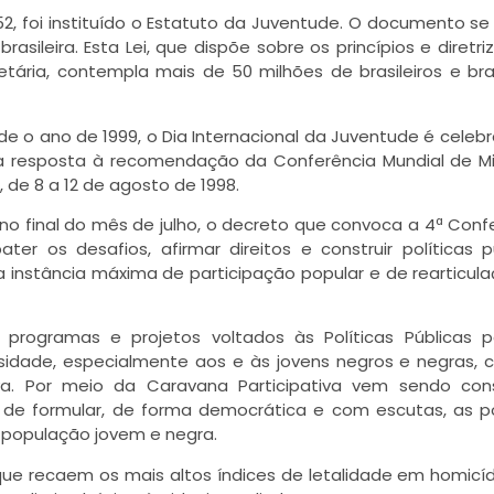
52, foi instituído o Estatuto da Juventude. O documento se
sileira. Esta Lei, que dispõe sobre os princípios e diretri
etária, contempla mais de 50 milhões de brasileiros e bras
e o ano de 1999, o Dia Internacional da Juventude é celeb
a resposta à recomendação da Conferência Mundial de Mi
, de 8 a 12 de agosto de 1998.
no final do mês de julho, o decreto que convoca a 4ª Conf
r os desafios, afirmar direitos e construir políticas p
 a instância máxima de participação popular e de rearticul
 programas e projetos voltados às Políticas Públicas 
sidade, especialmente aos e às jovens negros e negras,
. Por meio da Caravana Participativa vem sendo cons
 de formular, de forma democrática e com escutas, as po
a população jovem e negra.
que recaem os mais altos índices de letalidade em homicíd