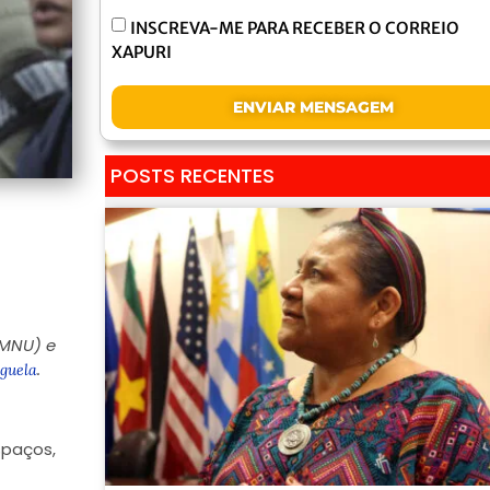
INSCREVA-ME PARA RECEBER O CORREIO
XAPURI
ENVIAR MENSAGEM
POSTS RECENTES
(MNU) e
.
guela
spaços,