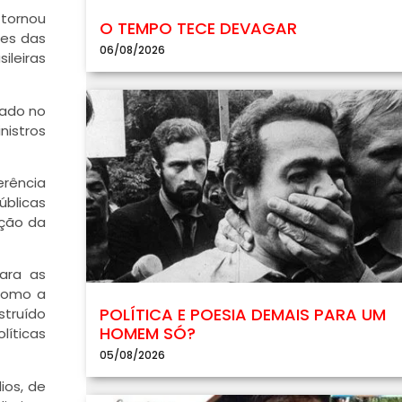
 tornou
O TEMPO TECE DEVAGAR
zes das
06/08/2026
ileiras
rado no
nistros
erência
úblicas
ação da
para as
 como a
POLÍTICA E POESIA DEMAIS PARA UM
truído
HOMEM SÓ?
líticas
05/08/2026
ios, de