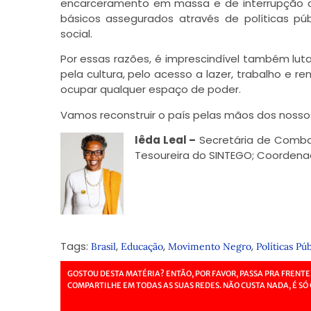
encarceramento em massa e de interrupção ao 
básicos assegurados através de políticas pú
social.
Por essas razões, é imprescindível também lut
pela cultura, pelo acesso a lazer, trabalho e 
ocupar qualquer espaço de poder.
Vamos reconstruir o país pelas mãos dos nossos
Iêda Leal
–
Secretária de Comba
Tesoureira do SINTEGO; Coordenad
Tags:
,
,
,
Brasil
Educação
Movimento Negro
Políticas Púb
GOSTOU DESTA MATÉRIA? ENTÃO, POR FAVOR, PASSA PRA FRENTE
COMPARTILHE EM TODAS AS SUAS REDES. NÃO CUSTA NADA, É SÓ 