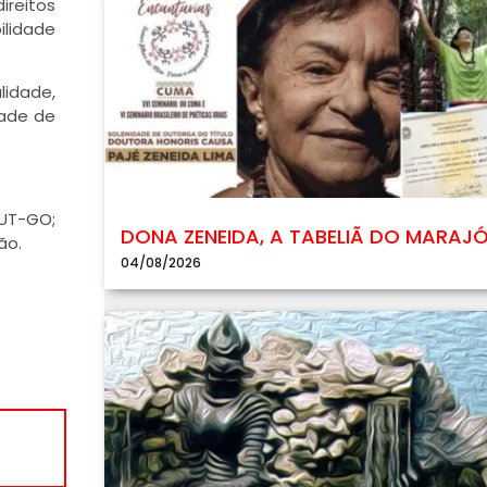
ireitos
ilidade
lidade,
dade de
CUT-GO;
DONA ZENEIDA, A TABELIÃ DO MARAJ
ão.
04/08/2026