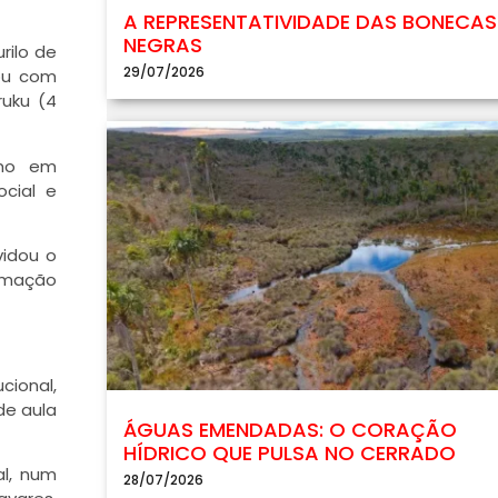
A REPRESENTATIVIDADE DAS BONECAS
NEGRAS
rilo de
29/07/2026
tou com
ruku (4
omo em
ocial e
vidou o
ormação
cional,
de aula
ÁGUAS EMENDADAS: O CORAÇÃO
HÍDRICO QUE PULSA NO CERRADO
al, num
28/07/2026