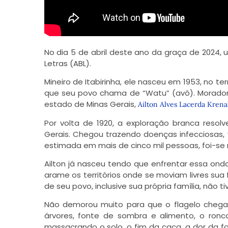
No dia 5 de abril deste ano da graça de 2024, 
Letras (ABL).
Mineiro de Itabirinha, ele nasceu em 1953, no terr
que seu povo chama de “Watu” (avô). Morador 
estado de Minas Gerais,
Ailton Alves Lacerda Krena
Por volta de 1920, a exploração branca resol
Gerais. Chegou trazendo doenças infecciosas,
estimada em mais de cinco mil pessoas, foi-se 
Ailton já nasceu tendo que enfrentar essa on
arame os territórios onde se moviam livres sua
de seu povo, inclusive sua própria família, não t
Não demorou muito para que o flagelo cheg
árvores
, fonte de sombra e alimento, o ron
massacrando o solo, o fim da caça, a dor da f