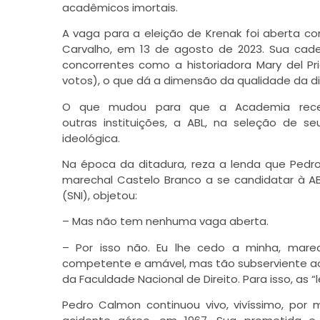
acadêmicos imortais.
A vaga para a eleição de Krenak foi aberta com
Carvalho, em 13 de agosto de 2023. Sua cade
concorrentes como a historiadora Mary del Pri
votos), o que dá a dimensão da qualidade da di
O que mudou para que a Academia rece
outras instituições, a ABL, na seleção de se
ideológica.
Na época da ditadura, reza a lenda que Pedro 
marechal Castelo Branco a se candidatar à ABL
(SNI), objetou:
– Mas não tem nenhuma vaga aberta.
– Por isso não. Eu lhe cedo a minha, marech
competente e amável, mas tão subserviente ao p
da Faculdade Nacional de Direito. Para isso, as 
Pedro Calmon continuou vivo, vivíssimo, por