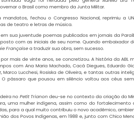
sonhada vaga foi herdada pelo general Aurélio Lira Ta
governar o Brasil como membro da Junta Militar.
u mandatos, fechou o Congresso Nacional, reprimiu a U
eças de teatro e letras de música.
o em sua juventude poemas publicados em jornais da Paraí
mposto com as iniciais de seu nome. Quando embaixador do
e Française
a traduzir sua obra, sem sucesso.
or mais de vinte anos, se concretizou. A história da ABL 
empos com Ana Maria Machado, Cacá Diegues, Eduardo Gia
z
, Marco Lucchesi, Rosiska de Oliveira, e tantas outras intel
O pássaro que pousou em silêncio voltou aos céus sem
adeira no
Petit Trianon
deu-se no contexto da criação do Min
jara, uma mulher indígena, assim como do fortalecimento 
as, para a qual muito contribuiu o novo acadêmico, ambien
 União dos Povos Indígenas, em 1988 e, junto com Chico Men