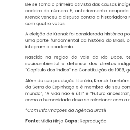
Ele se torna o primeiro ativista das causas ind
cadeira de número 5, anteriormente ocupada 
Krenak venceu a disputa contra a historiadora M
com quatro votos.
A eleição de Krenak foi considerada histórica 
uma parte fundamental da história do Brasil, 
integram a academia.
Nascido na região do vale do Rio Doce, ter
socioambiental e defensor dos direitos ind
“Capítulo dos índios” na Constituição de 1988, ga
Além de sua produção literária, Krenak também
da Serra do Espinhaço e é membro de seu comit
mundo”, “A vida não é útil” e “Futuro ancestr
como a humanidade deve se relacionar com a n
*Com informações da Agência Brasil
Fonte:
Mídia Ninja
Capa:
Reprodução