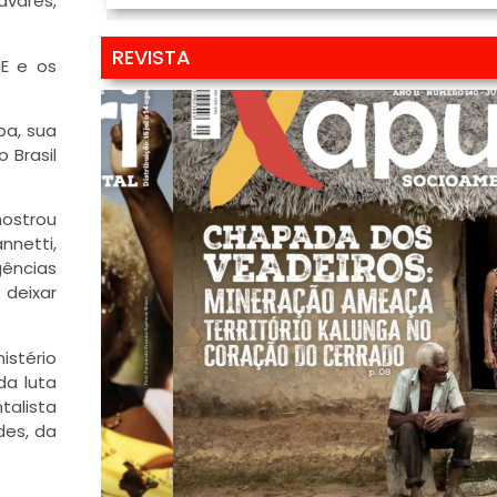
vares,
REVISTA
NE e os
ba, sua
 Brasil
mostrou
nnetti,
igências
 deixar
istério
da luta
talista
des, da