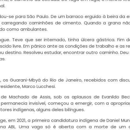
al.
dou-se para São Paulo. De um barraco erguido à beira da e
, carregando caminhões de cimento. Quando a grana não
ndo como ambulantes.
ue. Teve que ser internado, tinha úlcera gástrica. Fim de
cido livre. Em pânico ante as condições de trabalho e as r
ou destino. Resolveu estudar, encontrar outro caminho. Deu
ras.
9, os Guarani-Mbyá do Rio de Janeiro, recebidos com disc
esidente, Marco Lucchesi.
 de Machado de Assis, sob os aplausos de Evanildo Be
e permanecia invisível, começou a emergir, com a apropri
ores indígenas, alguns deles bilíngues.
ge, em 2021, a primeira candidatura indígena de Daniel Mun
ar na ABL. Uma vaga só é aberta com a morte de um 