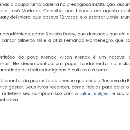
ígenas a ocupar uma cadeira na prestigiosa instituição, assu
por José Murilo de Carvalho, que faleceu em agosto des
ary del Priore, que obteve 12 votos, e o escritor Daniel Mun
por acadêmicos, como Rosiska Darcy, que destacou que ele 
o cantor Gilberto Gil e a atriz Fernanda Montenegro, que
ritório do povo Krenak, Ailton Krenak é um notável a
ígenas. Ele desempenhou um papel fundamental na incl
rantindo os direitos indígenas à cultura e à terra.
 é coautor da proposta da Unesco que criou a Reserva da B
ê gestor. Seus livros recentes, como “Ideias para adiar o
al”, refletem seu compromisso com a
e sua v
cultura indígena
atureza.