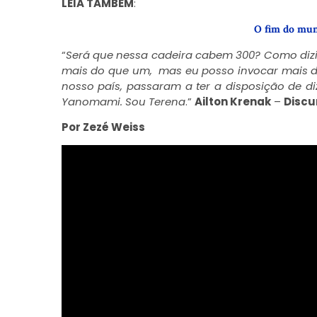
LEIA TAMBÉM
:
O fim do mu
“
Será que nessa cadeira cabem 300?
Como dizi
mais do que um,
mas eu posso invocar mais 
nosso país,
passaram a ter a disposição de di
Yanomami. Sou Terena
.
”
Ailton Krenak
–
Discu
Por Zezé Weiss