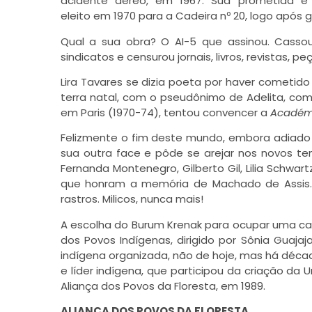
acidente aéreo, em 1967. Sua prometida e 
eleito em 1970 para a Cadeira nº 20, logo após 
Qual a sua obra? O AI-5 que assinou. Casso
sindicatos e censurou jornais, livros, revistas, p
Lira Tavares se dizia poeta por haver cometid
terra natal, com o pseudônimo de Adelita, co
em Paris (1970-74), tentou convencer a
Académi
Felizmente o fim deste mundo, embora adiado p
sua outra face e pôde se arejar nos novos t
Fernanda Montenegro, Gilberto Gil,
Lilia Schwart
que honram a memória de Machado de Assis. 
rastros. Milicos, nunca mais!
A escolha do Burum Krenak para ocupar uma c
dos Povos Indígenas, dirigido por Sônia Guaja
indígena organizada, não de hoje, mas há décad
e líder indígena, que participou da criação da
Aliança dos Povos da Floresta, em 1989.
ALIANÇA DOS POVOS DA FLORESTA