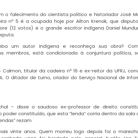
 o falecimento do cientista político e historiador José Mu
ira nº 5 é a ocupada hoje por Ailton Krenak, que dispu
ore (12 votos) e o grande escritor indígena Daniel Mundu
sputa.
ba um autor indígena e reconheça sua obra? C
us membros, está condicionada à conjuntura política, s
Calmon, titular da cadeira nº 16 e ex-reitor da UFRJ, con
. O ditador de turno, criador do Serviço Nacional de Inf
al – disse o saudoso ex-professor de direito constitu
oder constituído, que esta “lenda” corria dentro da sala 
“lendas” rezam.
 mais vinte anos. Quem morreu logo depois foi o marech