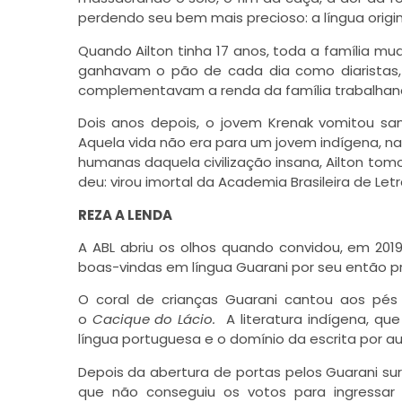
perdendo seu bem mais precioso: a língua origin
Quando Ailton tinha 17 anos, toda a família mu
ganhavam o pão de cada dia como diaristas
complementavam a renda da família trabalha
Dois anos depois, o jovem Krenak vomitou sang
Aquela vida não era para um jovem indígena, nas
humanas daquela civilização insana, Ailton tom
deu: virou imortal da Academia Brasileira de Let
REZA A LENDA
A ABL abriu os olhos quando convidou, em 201
boas-vindas em língua Guarani por seu então pr
O coral de crianças Guarani cantou aos pés
o
Cacique do Lácio
.
A literatura indígena, qu
língua portuguesa e o domínio da escrita por aut
Depois da abertura de portas pelos Guarani sur
que não conseguiu os votos para ingress