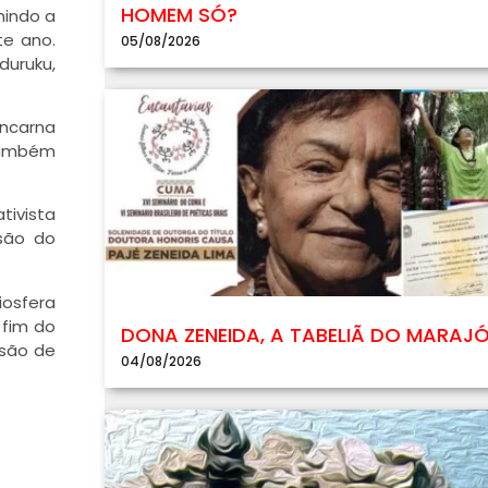
HOMEM SÓ?
mindo a
te ano.
05/08/2026
duruku,
encarna
 também
tivista
usão do
iosfera
 fim do
DONA ZENEIDA, A TABELIÃ DO MARAJ
isão de
04/08/2026