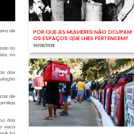
eira de
POR QUE AS MULHERES NÃO OCUPAM
OS ESPAÇOS QUE LHES PERTENCEM?
03/08/2026
ado rio
dor, no
has das
pulação
rcas de
amílias
bo das
a vaca
nak foi