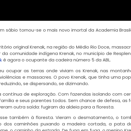
um sábio tornou-se o mais novo imortal da Academia Brasil
itório original Krenak, na região do
Médio Rio Doce
, massacr
da comunidade indígena Krenak, no município de Resplen
é agora o ocupante da cadeira número
5
da ABL.
k
veu ocupar as terras onde viviam os Krenak, nas montan
 violências e massacres. O povo Krenak, que tinha uma po
reduzindo, se dispersando, se dizimando.
da contínua de exploração. Com fazendas isolando com ce
 família e seus parentes todos. Sem chance de defesa, as f
iveram outra saída: fugiram da aldeia para a floresta.
asse também à floresta. Vieram o desmatamento, o
tom
co dos caminhões puxando a madeira cortada, a pata d
ome, o caminho da estrada. De fuga em fuga, o menino Kre