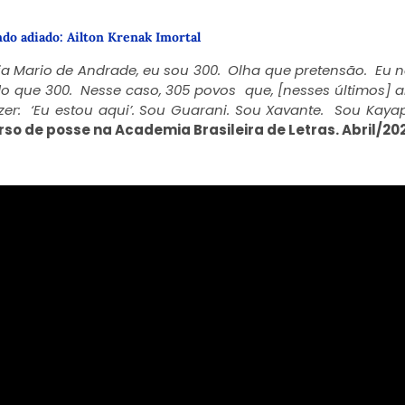
ndo adiado:
Ailton Krenak Imortal
a Mario de Andrade, eu sou 300.
Olha que pretensão.
Eu 
do que 300.
Nesse caso, 305 povos
que, [nesses últimos] 
zer:
‘Eu estou aqui’.
Sou Guarani. Sou Xavante.
Sou Kayap
rso de posse
na Academia Brasileira de Letras. Abril/20