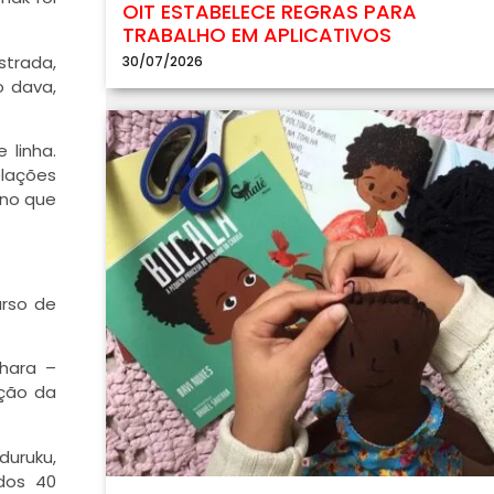
OIT ESTABELECE REGRAS PARA
TRABALHO EM APLICATIVOS
strada,
30/07/2026
 dava,
 linha.
elações
 no que
urso de
chara –
ação da
duruku,
dos 40