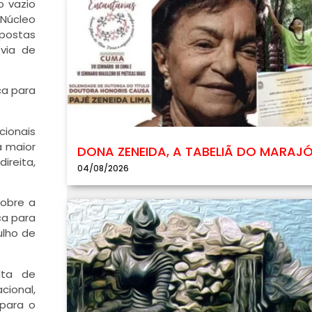
o vazio
 Núcleo
opostas
via de
ca para
ionais
a maior
DONA ZENEIDA, A TABELIÃ DO MARAJ
reita,
04/08/2026
sobre a
ca para
ulho de
lta de
cional,
 para o