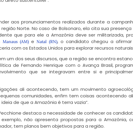
 direto sustentável”.
nder aos pronunciamentos realizados durante a campanh
 região Norte. No caso de Bolsonaro, ela cita sua presença
dente que para ele a Amazônia deve ser militarizada, p
Em
e
, o candidato chegou a afirma
Manaus (AM)
Natal (RN)
eria com os Estados Unidos para explorar recursos naturais
 em um dos seus discursos, que a região se encontra estan
olítica de Fernando Henrique com o Avança Brasil, progr
nvolvimento que se integravam entre si e principalme
m ligações ali acontecendo, tem um movimento agroecoló
equenas comunidades, enfim tem coisas acontecendo al
deia de que a Amazônia é terra vazia”.
 Vecchione destaca a necessidade de conhecer os candida
or exemplo, não apresenta propostas para a Amazônia, 
ador, tem planos bem objetivos para a região.