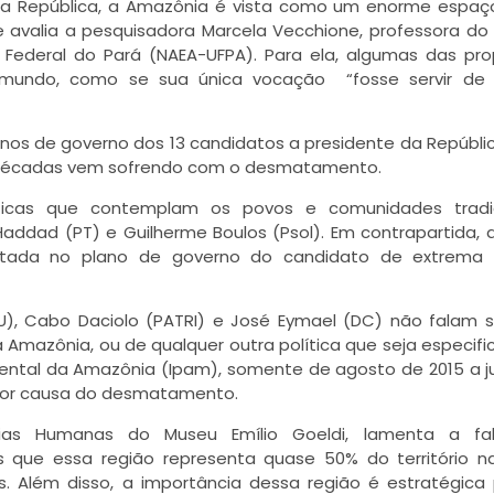
 da República, a Amazônia é vista como um enorme espaç
e avalia a pesquisadora Marcela Vecchione, professora do
 Federal do Pará (NAEA-UFPA). Para ela, algumas das pr
mundo, como se sua única vocação “fosse servir de 
anos de governo dos 13 candidatos a presidente da Repúbli
á décadas vem sofrendo com o desmatamento.
ticas que contemplam os povos e comunidades tradic
ddad (PT) e Guilherme Boulos (Psol). Em contrapartida, 
itada no plano de governo do candidato de extrema di
STU), Cabo Daciolo (PATRI) e José Eymael (DC) não falam 
azônia, ou de qualquer outra política que seja especifi
iental da Amazônia (Ipam), somente de agosto de 2015 a j
 por causa do desmatamento.
cias Humanas do Museu Emílio Goeldi, lamenta a fa
que essa região representa quase 50% do território na
. Além disso, a importância dessa região é estratégica