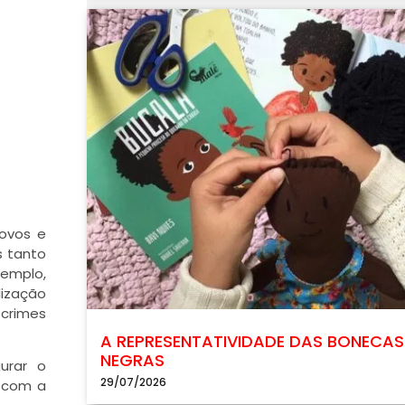
ovos e
s tanto
xemplo,
lização
 crimes
A REPRESENTATIVIDADE DAS BONECAS
NEGRAS
urar o
29/07/2026
a com a