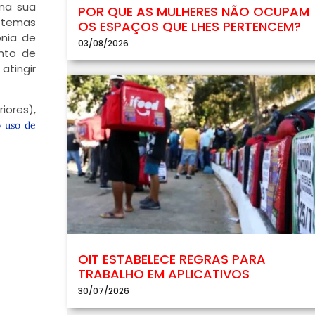
 na sua
POR QUE AS MULHERES NÃO OCUPAM
m temas
OS ESPAÇOS QUE LHES PERTENCEM?
nia de
03/08/2026
nto de
atingir
iores),
 uso de
OIT ESTABELECE REGRAS PARA
TRABALHO EM APLICATIVOS
30/07/2026