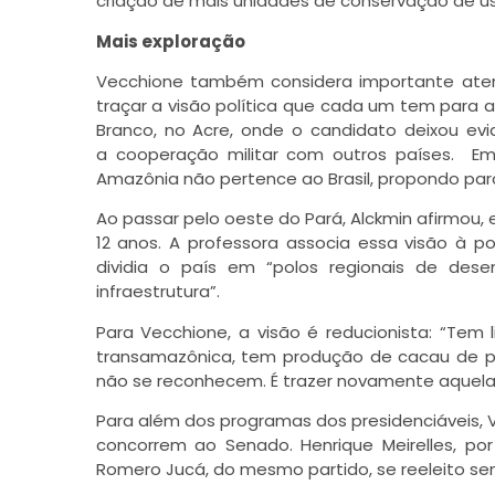
criação de mais unidades de conservação de uso
Mais exploração
Vecchione também considera importante ate
traçar a visão política que cada um tem para a
Branco, no Acre, onde o candidato deixou evi
a cooperação militar com outros países. 
Amazônia não pertence ao Brasil, propondo parc
Ao passar pelo oeste do Pará, Alckmin afirmou,
12 anos. A professora associa essa visão à p
dividia o país em “polos regionais de dese
infraestrutura”.
Para Vecchione, a visão é reducionista: “Te
transamazônica, tem produção de cacau de p
não se reconhecem. É trazer novamente aquela i
Para além dos programas dos presidenciáveis,
concorrem ao Senado. Henrique Meirelles, p
Romero Jucá, do mesmo partido, se reeleito sen