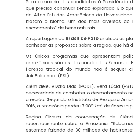
Para a maioria dos candidatos à Presidência
que precisa continuar sendo explorado. É o qu
de Altos Estudos Amazônicos da Universidade
tratam o bioma, um dos mais diversos do 
escoamento” de bens naturais.
A reportagem do
Brasil de Fato
analisou os pl
conhecer as propostas sobre a região, que h
Os únicos programas que apresentam polí
amazônicos são os dos candidatos Fernando Ha
floresta tropical do mundo não é sequer c
Jair Bolsonaro (PSL).
Além dele, Álvaro Dias (PODE), Vera Lúcia (P
necessidade de combater o desmatamento na Am
a região. Segundo o Instituto de Pesquisa Amb
2016, a Amazônia perdeu 7.989 km² de floresta
Regina Oliveira, da coordenação de Ciên
reconhecimento sobre a Amazônia. “Sabemos 
estamos falando de 30 milhões de habitantes