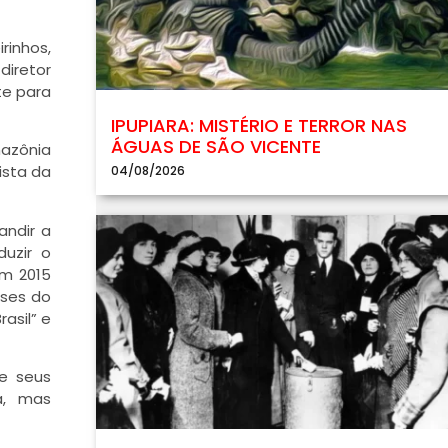
rinhos,
diretor
te para
IPUPIARA: MISTÉRIO E TERROR NAS
ÁGUAS DE SÃO VICENTE
mazônia
ista da
04/08/2026
andir a
duzir o
em 2015
ases do
asil” e
 e seus
a, mas