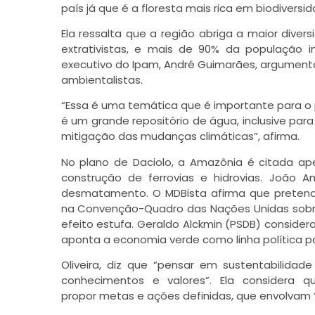
país já que é a floresta mais rica em biodiversi
Ela ressalta que a região abriga a maior diversi
extrativistas, e mais de 90% da população i
executivo do Ipam, André Guimarães, argument
ambientalistas.
“Essa é uma temática que é importante para o 
é um grande repositório de água, inclusive para
mitigação das mudanças climáticas”, afirma.
No plano de Daciolo, a Amazônia é citada ap
construção de ferrovias e hidrovias. João 
desmatamento. O MDBista afirma que pretende 
na Convenção-Quadro das Nações Unidas sobr
efeito estufa. Geraldo Alckmin (PSDB) consider
aponta a economia verde como linha política p
Oliveira, diz que “pensar em sustentabilid
conhecimentos e valores”. Ela considera q
propor metas e ações definidas, que envolvam “