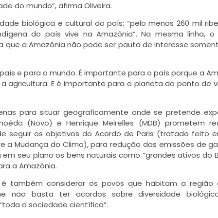
dade do mundo”, afirma Oliveira.
dade biológica e cultural do país: “pelo menos 260 mil ribei
ndígena do país vive na Amazônia”. Na mesma linha, o 
a que a Amazônia não pode ser pauta de interesse somen
país e para o mundo. É importante para o país porque a A
 a agricultura. E é importante para o planeta do ponto de v
enas para situar geograficamente onde se pretende exp
Amoêdo (Novo) e Henrique Meirelles (MDB) prometem re
seguir os objetivos do Acordo de Paris (tratado feito 
e a Mudança do Clima), para redução das emissões de g
a em seu plano os bens naturais como “grandes ativos do Br
ara a Amazônia.
ade é também considerar os povos que habitam a região
ue não basta ter acordos sobre diversidade biológic
toda a sociedade científica”.