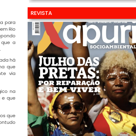
REVISTA
a para
 em Rio
ropondo
r que a
.
cada há
ama que
nte via
gico na
i e que
tos que
contudo