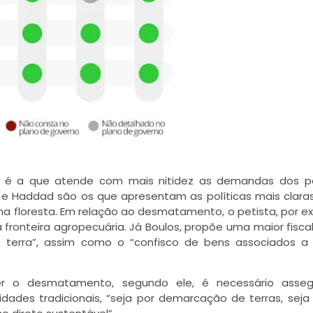
ol é a que atende com mais nitidez as demandas dos p
s e Haddad são os que apresentam as políticas mais clara
na floresta. Em relação ao desmatamento, o petista, por e
fronteira agropecuária. Já Boulos, propõe uma maior fisca
e terra”, assim como o “confisco de bens associados a
r o desmatamento, segundo ele, é necessário asseg
idades tradicionais, “seja por demarcação de terras, sej