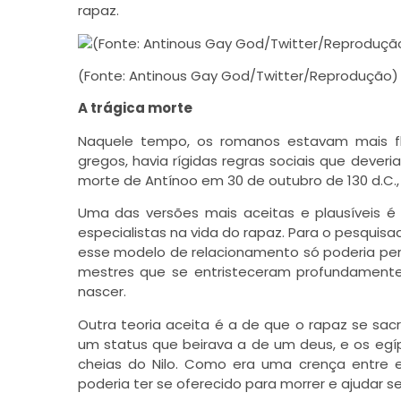
rapaz.
(Fonte: Antinous Gay God/Twitter/Reprodução)
A trágica morte
Naquele tempo, os romanos estavam mais fl
gregos, havia rígidas regras sociais que dever
morte de Antínoo em 30 de outubro de 130 d.C., 
Uma das versões mais aceitas e plausíveis é
especialistas na vida do rapaz. Para o pesquisad
esse modelo de relacionamento só poderia pers
mestres que se entristeceram profundament
nascer.
Outra teoria aceita é a de que o rapaz se sacr
um status que beirava a de um deus, e os egí
cheias do Nilo. Como era uma crença entre el
poderia ter se oferecido para morrer e ajudar se