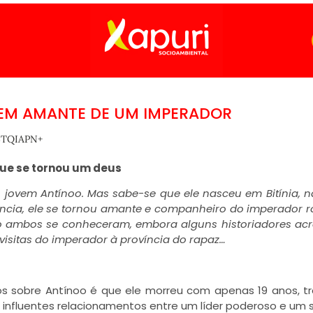
VEM AMANTE DE UM IMPERADOR
TQIAPN+
ue se tornou um deus
o jovem Antínoo. Mas sabe-se que ele nasceu em Bitínia, n
scência, ele se tornou amante e companheiro do imperador
o ambos se conheceram, embora alguns historiadores ac
visitas do imperador à província do rapaz…
os sobre Antínoo é que ele morreu com apenas 19 anos, t
 influentes relacionamentos entre um líder poderoso e um 