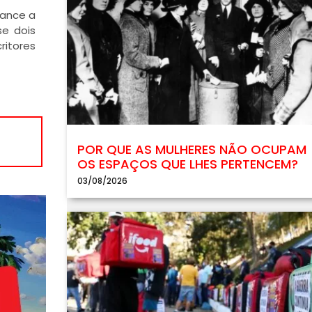
mance a
se dois
ritores
POR QUE AS MULHERES NÃO OCUPAM
OS ESPAÇOS QUE LHES PERTENCEM?
03/08/2026