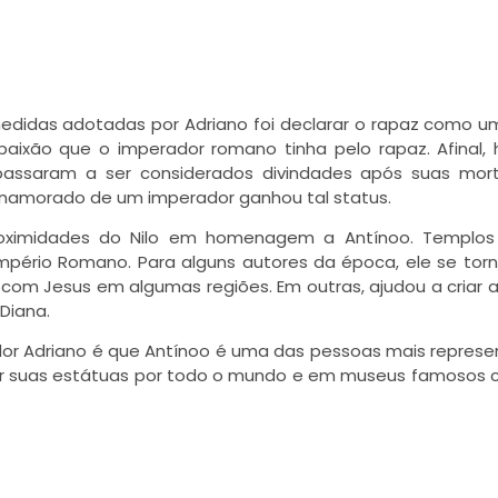
edidas adotadas por Adriano foi declarar o rapaz como u
aixão que o imperador romano tinha pelo rapaz. Afinal,
assaram a ser considerados divindades após suas mort
m namorado de um imperador ganhou tal status.
roximidades do Nilo em homenagem a Antínoo. Templos
mpério Romano. Para alguns autores da época, ele se tor
 com Jesus em algumas regiões. Em outras, ajudou a criar a
Diana.
or Adriano é que Antínoo é uma das pessoas mais repres
trar suas estátuas por todo o mundo e em museus famosos