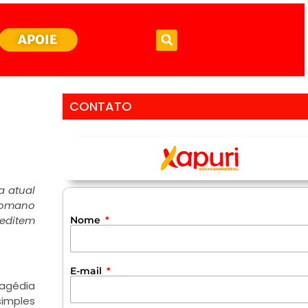
APOIE
CONTATO
a atual
 romano
reditem
Nome
E-mail
ragédia
simples