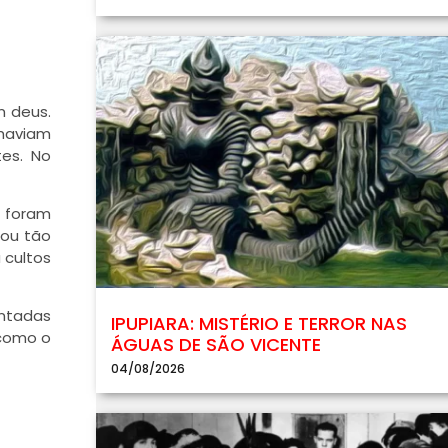
m deus.
 haviam
es. No
 foram
nou tão
 cultos
entadas
IPUPIARA: MISTÉRIO E TERROR NAS
 como o
ÁGUAS DE SÃO VICENTE
04/08/2026