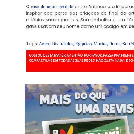
O
entre Antínoo e o Imperad
caso de amor perdido
inspirar boa parte das criações do final da a
milênios subsequentes. Seu simbolismo era tão 
gays usavam seu nome como um código em seus
Tags:
,
,
,
,
,
Amor
Divindades
Egípcios
Mortes
Roma
Seu 
GOSTOU DESTA MATÉRIA? ENTÃO, POR FAVOR, PASSA PRA FRENTE
COMPARTILHE EM TODAS AS SUAS REDES. NÃO CUSTA NADA, É SÓ 