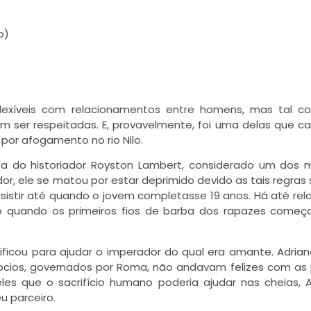
exíveis com relacionamentos entre homens, mas tal c
iam ser respeitadas. E, provavelmente, foi uma delas que c
por afogamento no rio Nilo.
 a do historiador Royston Lambert, considerado um dos 
or, ele se matou por estar deprimido devido as tais regras s
istir até quando o jovem completasse 19 anos. Há até rel
e quando os primeiros fios de barba dos rapazes começ
ificou para ajudar o imperador do qual era amante. Adrian
pcios, governados por Roma, não andavam felizes com as
es que o sacrifício humano poderia ajudar nas cheias, 
u parceiro.