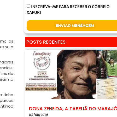
INSCREVA-ME PARA RECEBER O CORREIO
XAPURI
ENVIAR MENSAGEM
omo os
POSTS RECENTES
ausou a
maiores
ociais:
atos de
aram a
o tinha
 parcas
Antínoo
DONA ZENEIDA, A TABELIÃ DO MARAJ
04/08/2026