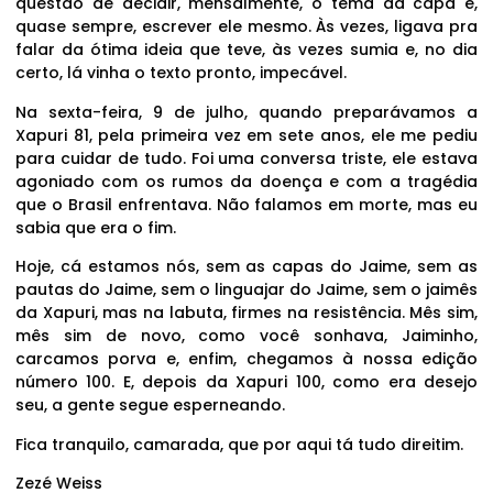
questão de decidir, mensalmente, o tema da capa e,
quase sempre, escrever ele mesmo. Às vezes, ligava pra
falar da ótima ideia que teve, às vezes sumia e, no dia
certo, lá vinha o texto pronto, impecável.
Na sexta-feira, 9 de julho, quando preparávamos a
Xapuri 81, pela primeira vez em sete anos, ele me pediu
para cuidar de tudo. Foi uma conversa triste, ele estava
agoniado com os rumos da doença e com a tragédia
que o Brasil enfrentava. Não falamos em morte, mas eu
sabia que era o fim.
Hoje, cá estamos nós, sem as capas do Jaime, sem as
pautas do Jaime, sem o linguajar do Jaime, sem o jaimês
da Xapuri, mas na labuta, firmes na resistência. Mês sim,
mês sim de novo, como você sonhava, Jaiminho,
carcamos porva e, enfim, chegamos à nossa edição
número 100. E, depois da Xapuri 100, como era desejo
seu, a gente segue esperneando.
Fica tranquilo, camarada, que por aqui tá tudo direitim.
Zezé Weiss