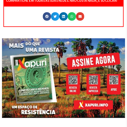
COMPARTILHE EM TODAS AS SUAS REDES. NÃO CUSTA NADA, É SÓ CLICAR!