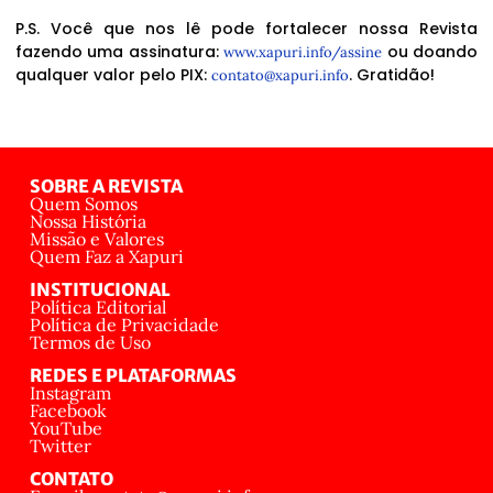
P.S. Você que nos lê pode fortalecer nossa Revista
fazendo uma assinatura:
ou doando
www.xapuri.info/assine
qualquer valor pelo PIX:
. Gratidão!
contato@xapuri.info
SOBRE A REVISTA
Quem Somos
Nossa História
Missão e Valores
Quem Faz a Xapuri
INSTITUCIONAL
Política Editorial
Política de Privacidade
Termos de Uso
REDES E PLATAFORMAS
Instagram
Facebook
YouTube
Twitter
CONTATO