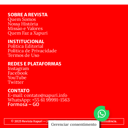
SOBRE A REVISTA
Quem Somos
Nossa História
Missão e Valores
Quem Faz a Xapuri
INSTITUCIONAL
Política Editorial
Política de Privacidade
Termos de Uso
REDES E PLATAFORMAS
Instagram
Facebook
YouTube
Twitter
CONTATO
E-mail: contato@xapuri.info
WhatsApp: +55 61 99991-1563
Formosa – GO
© 2025 Revista Xapuri — Jornalismo Independente, Popular e de Resistência.
Gerenciar consentimento