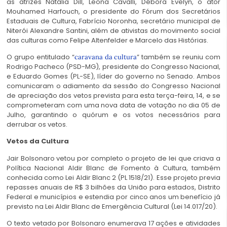
as atrizes Natália Dill, Leona Cavalli, Débora Evelyn, o ator
Mouhamed Harfouch, o presidente do Fórum dos Secretários
Estaduais de Cultura, Fabrício Noronha, secretário municipal de
Niterói Alexandre Santini, além de ativistas do movimento social
das culturas como Felipe Altenfelder e Marcelo das Histórias.
O grupo entitulado “
” também se reuniu com
caravana da cultura
Rodrigo Pacheco (PSD-MG), presidente do Congresso Nacional,
e Eduardo Gomes (PL-SE), líder do governo no Senado. Ambos
comunicaram o adiamento da sessão do Congresso Nacional
de apreciação dos vetos prevista para esta terça-feira, 14, e se
comprometeram com uma nova data de votação no dia 05 de
Julho, garantindo o quórum e os votos necessários para
derrubar os vetos.
Vetos da Cultura
Jair Bolsonaro vetou por completo o projeto de lei que criava a
Política Nacional Aldir Blanc de Fomento à Cultura, também
conhecida como Lei Aldir Blanc 2 (PL 1518/21). Esse projeto previa
repasses anuais de R$ 3 bilhões da União para estados, Distrito
Federal e municípios e estendia por cinco anos um benefício já
previsto na Lei Aldir Blanc de Emergência Cultural (Lei 14.017/20).
O texto vetado por Bolsonaro enumerava 17 ações e atividades