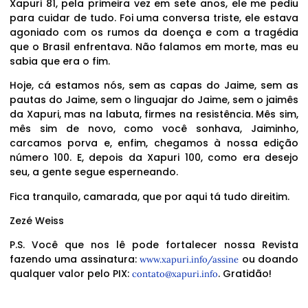
Xapuri 81, pela primeira vez em sete anos, ele me pediu
para cuidar de tudo. Foi uma conversa triste, ele estava
agoniado com os rumos da doença e com a tragédia
que o Brasil enfrentava. Não falamos em morte, mas eu
sabia que era o fim.
Hoje, cá estamos nós, sem as capas do Jaime, sem as
pautas do Jaime, sem o linguajar do Jaime, sem o jaimês
da Xapuri, mas na labuta, firmes na resistência. Mês sim,
mês sim de novo, como você sonhava, Jaiminho,
carcamos porva e, enfim, chegamos à nossa edição
número 100. E, depois da Xapuri 100, como era desejo
seu, a gente segue esperneando.
Fica tranquilo, camarada, que por aqui tá tudo direitim.
Zezé Weiss
P.S. Você que nos lê pode fortalecer nossa Revista
fazendo uma assinatura:
ou doando
www.xapuri.info/assine
qualquer valor pelo PIX:
. Gratidão!
contato@xapuri.info