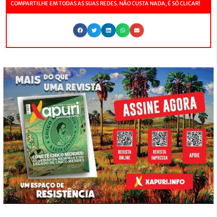
COMPARTILHE EM TODAS AS SUAS REDES. NÃO CUSTA NADA, É SÓ CLICAR!