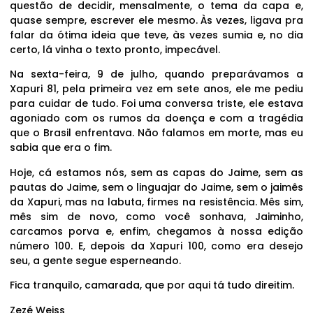
questão de decidir, mensalmente, o tema da capa e,
quase sempre, escrever ele mesmo. Às vezes, ligava pra
falar da ótima ideia que teve, às vezes sumia e, no dia
certo, lá vinha o texto pronto, impecável.
Na sexta-feira, 9 de julho, quando preparávamos a
Xapuri 81, pela primeira vez em sete anos, ele me pediu
para cuidar de tudo. Foi uma conversa triste, ele estava
agoniado com os rumos da doença e com a tragédia
que o Brasil enfrentava. Não falamos em morte, mas eu
sabia que era o fim.
Hoje, cá estamos nós, sem as capas do Jaime, sem as
pautas do Jaime, sem o linguajar do Jaime, sem o jaimês
da Xapuri, mas na labuta, firmes na resistência. Mês sim,
mês sim de novo, como você sonhava, Jaiminho,
carcamos porva e, enfim, chegamos à nossa edição
número 100. E, depois da Xapuri 100, como era desejo
seu, a gente segue esperneando.
Fica tranquilo, camarada, que por aqui tá tudo direitim.
Zezé Weiss