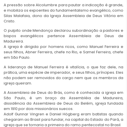
A pressão sobre Alcolumbre para pautar a indicação é grande,
e mobiliza os expoentes do fundamentalismo evangélico, como
Silas Malafaia, dono da Igreja Assembleia de Deus Vitória em
Cristo.
O pulpito onde Mendonça declarou subordinação a pastores e
bispos evangélicos pertence Assembleia de Deus de
Madureira.
A igreja é dirigida por homens ricos, como Manuel Ferreira e
seus filhos, Abner Ferreira, chefe no Rio, e Samel Ferreira, chefe
em São Paulo.
A liderança de Manuel Ferreira é vitalícia, o que faz dele, na
prática, uma espécie de imperador, e seus filhos, príncipes. Eles
não podem ser removidos do cargo nem que os membros da
igreja queiram.
A Assembleia de Deus do Brás, como é conhecida a igreja em
São Paulo, é um braço da Assembléia de Madureira,
dissidência da Assembleia de Deus do Belém, igreja fundada
em 1910 por dois missionários suecos.
Adolf Gunnar Vingren e Daniel Högberg eram batistas quando
chegaram ao Brasil para fundar, na capital do Estado do Pará, a
igreja que se tornaria a primeira do ramo pentecostal no Brasil.