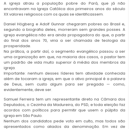
A igreja atraiu a população pobre do Pará, que já não
encontravam na Igreja Católica dos primeiros anos do século
XX valores religiosos com os quais se identificassem.
Daniel Högberg e Adolf Gunnar chegaram pobres ao Brasil e,
segundo a biografia deles, morreram sem grandes posses. A
igreja evangélica não era ainda propagadora do que, a partir
do final dos anos 70, viria a ser chamada de teologia da
prosperidade.
Na prática, a partir daí, o segmento evangélico passou a ser
uma organização em que, na maioria dos casos, o pastor tem
um padrão de vida muito superior à média dos membros da
igreja.
Importante: nenhum desses líderes tem atividade conhecida
além de tocaram a igreja, em que o ativo principal é a palavra
de Deus, sem custo algum para ser pregada — como,
evidentemente, deve ser.
Samuel Ferreira tem um representante direto na Câmara dos
Deputados, o Cezinha da Madureira, do PSD, e toda eleição faz
acordos com políticos para permitir que usem o púlpito da
igreja em São Paulo.
Nenhum dos candidatos pede voto em culto, mas todos são
apresentados como aliados da denominação. Em vez de