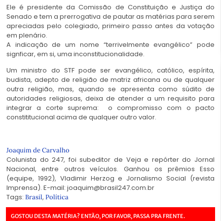
Ele é presidente da Comissão de Constituição e Justiça do
Senado e tem a prerrogativa de pautar as matérias para serem
apreciadas pelo colegiado, primeiro passo antes da votação
em plenário.
A indicação de um nome “terrivelmente evangélico” pode
signficar, em si, uma inconstitucionalidade.
Um ministro do STF pode ser evangélico, católico, espírita,
budista, adepto de religião de matriz africana ou de qualquer
outra religião, mas, quando se apresenta como súdito de
autoridades religiosas, deixa de atender a um requisito para
integrar a corte suprema: o compromisso com o pacto
constititucional acima de qualquer outro valor.
Joaquim de Carvalho
Colunista do 247, foi subeditor de Veja e repórter do Jornal
Nacional, entre outros veículos. Ganhou os prêmios Esso
(equipe, 1992), Vladimir Herzog e Jornalismo Social (revista
Imprensa). E-mail: joaquim@brasil247.com.br
Tags:
,
Brasil
Política
GOSTOU DESTA MATÉRIA? ENTÃO, POR FAVOR, PASSA PRA FRENTE.