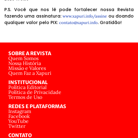
P.S. Você que nos lê pode fortalecer nossa Revista
fazendo uma assinatura:
ou doando
www.xapuri.info/assine
qualquer valor pelo PIX:
. Gratidão!
contato@xapuri.info
SOBRE A REVISTA
Quem Somos
Nossa História
Missão e Valores
Quem Faz a Xapuri
INSTITUCIONAL
Política Editorial
Política de Privacidade
Termos de Uso
REDES E PLATAFORMAS
Instagram
Facebook
YouTube
Twitter
CONTATO