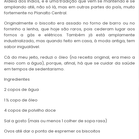
Aldeia dos Índios, e é uma tradição que vem se mantendo e se
ampliando até, não só lá, mas em outras partes do país, muito
fortemente no Planalto Central.
Originalmente o biscoito era assado no forno de barro ou no
forninho a lenha, que hoje são raros, pois cederam lugar aos
fornos a gás e elétricos. Também já está amplamente
industrializado, mas quando feito em casa, à moda antiga, tem
sabor inigualável.
Cá do meu jeito, reduzi o óleo (na receita original, era meio a
meio com a água), porque, afinal, há que se cuidar da saúde
em tempos de sedentarismo.
Ingredientes
2 copos de água
1 ½ copo de óleo
4 copos de polvilho doce
Sal a gosto (mais ou menos 1 colher de sopa rasa)
Ovos até dar o ponto de espremer os biscoitos