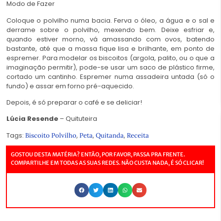
Modo de Fazer
Coloque o polvilho numa bacia. Ferva o óleo, a água e o sal e
derrame sobre o polvilho, mexendo bem. Deixe esfriar e,
quando estiver morno, vá amassando com ovos, batendo
bastante, até que a massa fique lisa e brilhante, em ponto de
espremer. Para modelar os biscoitos (argola, palito, ou o que a
imaginação permitir), pode-se usar um saco de plástico firme,
cortado um cantinho. Espremer numa assadeira untada (só o
fundo) e assar em forno pré-aquecido.
Depois, é só preparar o café e se deliciar!
Lúcia Resende
– Quituteira
Tags:
,
,
,
Biscoito Polvilho
Peta
Quitanda
Receita
GOSTOU DESTA MATÉRIA? ENTÃO, POR FAVOR, PASSA PRA FRENTE.
COMPARTILHE EM TODAS AS SUAS REDES. NÃO CUSTA NADA, É SÓ CLICAR!