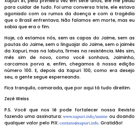
Xapuri 81, pela primeira vez em sete anos, ele me pediu
para cuidar de tudo. Foi uma conversa triste, ele estava
agoniado com os rumos da doença e com a tragédia
que o Brasil enfrentava. Não falamos em morte, mas eu
sabia que era o fim.
Hoje, cá estamos nós, sem as capas do Jaime, sem as
pautas do Jaime, sem o linguajar do Jaime, sem o jaimês
da Xapuri, mas na labuta, firmes na resistência. Mês sim,
mês sim de novo, como você sonhava, Jaiminho,
carcamos porva e, enfim, chegamos à nossa edição
número 100. E, depois da Xapuri 100, como era desejo
seu, a gente segue esperneando.
Fica tranquilo, camarada, que por aqui tá tudo direitim.
Zezé Weiss
P.S. Você que nos lê pode fortalecer nossa Revista
fazendo uma assinatura:
ou doando
www.xapuri.info/assine
qualquer valor pelo PIX:
. Gratidão!
contato@xapuri.info