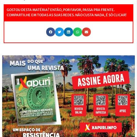
GOSTOU DESTA MATÉRIA? ENTÃO, POR FAVOR, PASSA PRA FRENTE.
COMPARTILHE EM TODAS AS SUAS REDES. NÃO CUSTA NADA, É SÓ CLICAR!