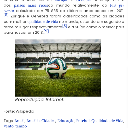
dos
do mundo relativamente ao
países mais ricos
PIB
per
calculado em 75 835 de dólares americanos em 2011.
capita
[5]
Zurique e Genebra foram classificadas como as cidades
com melhor
no mundo, estando em segundo e
qualidade de vida
[8]
terceiro lugar respectivamente
e a Suíça como o melhor país
[9]
para nascer em 2013.
Reprodução: Internet.
Fonte: Wikipédia
Tags:
,
,
,
,
,
,
Brasil
Brasília
Cidades
Educação
Futebol
Qualidade de Vida
,
Vento
tempo