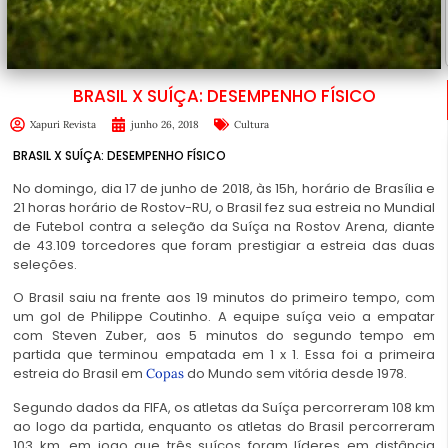
BRASIL X SUÍÇA: DESEMPENHO FÍSICO
Xapuri Revista
junho 26, 2018
Cultura
BRASIL X SUÍÇA: DESEMPENHO FÍSICO
No domingo, dia 17 de junho de 2018, às 15h, horário de Brasília e
21 horas horário de Rostov-RU, o Brasil fez sua estreia no Mundial
de Futebol contra a seleção da Suíça na Rostov Arena, diante
de 43.109 torcedores que foram prestigiar a estreia das duas
seleções.
O Brasil saiu na frente aos 19 minutos do primeiro tempo, com
um gol de Philippe Coutinho. A equipe suíça veio a empatar
com Steven Zuber, aos 5 minutos do segundo tempo em
partida que terminou empatada em 1 x 1. Essa foi a primeira
estreia do Brasil em
do Mundo sem vitória desde 1978.
Copas
Segundo dados da FIFA, os atletas da Suíça percorreram 108 km
ao logo da partida, enquanto os atletas do Brasil percorreram
103 km, em jogo que três suíços foram líderes em distância