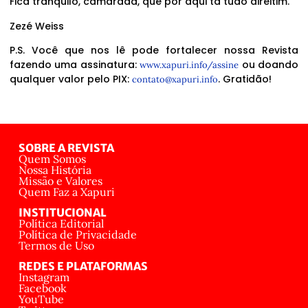
Fica tranquilo, camarada, que por aqui tá tudo direitim.
Zezé Weiss
P.S. Você que nos lê pode fortalecer nossa Revista
fazendo uma assinatura:
ou doando
www.xapuri.info/assine
qualquer valor pelo PIX:
. Gratidão!
contato@xapuri.info
SOBRE A REVISTA
Quem Somos
Nossa História
Missão e Valores
Quem Faz a Xapuri
INSTITUCIONAL
Política Editorial
Política de Privacidade
Termos de Uso
REDES E PLATAFORMAS
Instagram
Facebook
YouTube