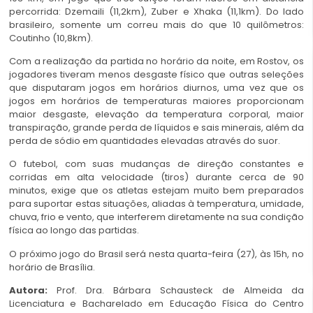
percorrida: Dzemaili (11,2km), Zuber e Xhaka (11,1km). Do lado
brasileiro, somente um correu mais do que 10 quilômetros:
Coutinho (10,8km).
Com a realização da partida no horário da noite, em Rostov, os
jogadores tiveram menos desgaste físico que outras seleções
que disputaram jogos em horários diurnos, uma vez que os
jogos em horários de temperaturas maiores proporcionam
maior desgaste, elevação da temperatura corporal, maior
transpiração, grande perda de líquidos e sais minerais, além da
perda de sódio em quantidades elevadas através do suor.
O futebol, com suas mudanças de direção constantes e
corridas em alta velocidade (tiros) durante cerca de 90
minutos, exige que os atletas estejam muito bem preparados
para suportar estas situações, aliadas à temperatura, umidade,
chuva, frio e vento, que interferem diretamente na sua condição
física ao longo das partidas.
O próximo jogo do Brasil será nesta quarta-feira (27), às 15h, no
horário de Brasília.
Autora:
Prof. Dra. Bárbara Schausteck de Almeida da
Licenciatura e Bacharelado em Educação Física do Centro