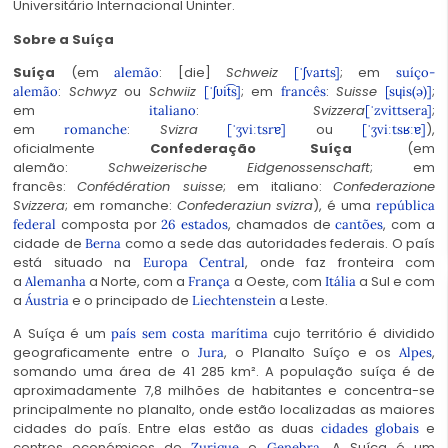
Universitário Internacional Uninter.
Sobre a Suíça
Suíça
(em
:
[die]
Schweiz
; em
alemão
[ˈʃvaɪts]
suíço-
:
Schwyz
ou
Schwiiz
; em
:
Suisse
;
alemão
[ˈʃʋit͡s]
francês
[sɥis(ə)]
em
:
Svizzera
;
italiano
[ˈzvittsera]
em
:
Svizra
ou
),
romanche
[ˈʒviːtsrɐ]
[ˈʒviːtsʁːɐ]
oficialmente
Confederação Suíça
(em
alemão:
Schweizerische Eidgenossenschaft
; em
francês:
Confédération suisse
; em italiano:
Confederazione
Svizzera
; em romanche:
Confederaziun svizra
), é uma
república
composta por
, chamados de
, com a
federal
26 estados
cantões
cidade de
como a sede das autoridades federais. O país
Berna
está situado na
, onde faz fronteira com
Europa Central
a
a Norte, com a
a Oeste, com
a Sul e com
Alemanha
França
Itália
a
e o principado de
a Leste.
Áustria
Liechtenstein
A Suíça é um
cujo território é dividido
país sem costa marítima
geograficamente entre o
, o Planalto Suíço e os
,
Jura
Alpes
somando uma área de 41 285 km². A população suíça é de
aproximadamente 7,8 milhões de habitantes e concentra-se
principalmente no planalto, onde estão localizadas as maiores
cidades do país. Entre elas estão as duas
e
cidades globais
centros económicos de
e
. A Suíça é um
Zurique
Genebra