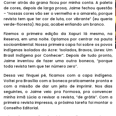
Correr atrás da grana ficou por minha conta. A paleta
de cores, depois de larga prosa, Jaime fechou questão
– “nossas cores vão ser o vermelho e o amarelo, porque
revista tem que ter cor de luta, cor vibrante” (eu queria
verde-floresta). Na paz, acabei enfiando um branco.
Fizemos a primeira edição da Xapuri lá mesmo, na
Reserva, em uma noite. Optamos por centrar na pauta
socioambiental. Nossa primeira capa foi sobre os povos
indígenas isolados do Acre: ‘Isolados, Bravos, Livres: Um
Brasil Indígena por Conhecer”. Depois de tudo pronto,
Jaime inventou de fazer uma outra boneca, “porque
toda revista tem que ter número zero”.
Dessa vez finquei pé, ficamos com a capa indígena.
Voltei pra Brasília com a boneca praticamente pronta e
com a missão de dar um jeito de imprimir. Nos dias
seguintes, o Jaime veio pra Formosa, pra convencer
minha irmã Lúcia a revisar a revista, “de grátis”. Com a
primeira revista impressa, a próxima tarefa foi montar o
Conselho Editorial.