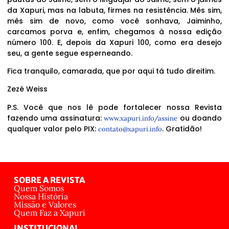
da Xapuri, mas na labuta, firmes na resistência. Mês sim,
mês sim de novo, como você sonhava, Jaiminho,
carcamos porva e, enfim, chegamos à nossa edição
número 100. E, depois da Xapuri 100, como era desejo
seu, a gente segue esperneando.
Fica tranquilo, camarada, que por aqui tá tudo direitim.
Zezé Weiss
P.S. Você que nos lê pode fortalecer nossa Revista
fazendo uma assinatura:
ou doando
www.xapuri.info/assine
qualquer valor pelo PIX:
. Gratidão!
contato@xapuri.info
SOBRE A REVISTA
Quem Somos
Nossa História
Missão e Valores
Quem Faz a Xapuri
INSTITUCIONAL