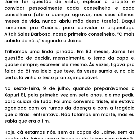
Jaime fez questão de visitar, explicar o projeto e
convidar pessoalmente cada conselheiro e cada
conselheira (até a doença agravar, nos seus últimos
meses de vida, nunca abriu mão dessa tarefa). Daqui
rumamos pra Goiânia, para convidar o arqueólogo
Altair Sales Barbosa, nosso primeiro conselheiro. “O mais
sabido de nóis,” segundo o Jaime.
Trilhamos uma linda jornada. Em 80 meses, Jaime fez
questão de decidir, mensalmente, o tema da capa e,
quase sempre, escrever ele mesmo. Às vezes, ligava pra
falar da ótima ideia que teve, às vezes sumia e, no dia
certo, lá vinha o texto pronto, impecável.
Na sexta-feira, 9 de julho, quando preparávamos a
Xapuri 81, pela primeira vez em sete anos, ele me pediu
para cuidar de tudo. Foi uma conversa triste, ele estava
agoniado com os rumos da doença e com a tragédia
que o Brasil enfrentava. Não falamos em morte, mas eu
sabia que era o fim.
Hoje, cá estamos nós, sem as capas do Jaime, sem as
pautas do Jaime, sem o linguajar do Jaime, sem o jaimês