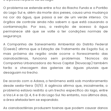
O problema se estende entre a foz do Riacho Fundo e o Pontão
do Lago Sul e, além da morte dos peixes, causa uma mudança
na cor da água, que passa a ser de um verde intenso. Os
órgãos de controle ainda não sabem o que está causando a
contaminação. Por isso, a restrição de acesso à água
permanece até que se volte a ter condições normais de
segurança.
A Companhia de Saneamento Ambiental do Distrito Federal
(Caesb) afirma que a Estação de Tratamento de Esgoto Sul, a
mais próxima da região onde ocorre o florescimento das
cianobactérias, funciona sem problemas. Técnicos da
Companhia Urbanizadora da Nova Capital (Novacap) também
farão a checagem das galerias de águas pluviais que
desaguam no trecho.
De acordo com a Adasa, o fenômeno está sob monitoramento
desde sexta-feira (11/11). A agência afirma que, inicialmente, o
problema estava restrito a um trecho específico do lago, entre
a Via L4 e as QL 4, 6 e 8 do Lago Sul. No entanto, nos últimos dias,
a área afetada tem se expandido.
As cianobactérias produzem toxinas que podem causar danos