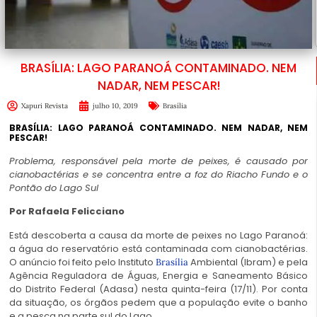
BRASÍLIA: LAGO PARANOÁ CONTAMINADO. NEM
NADAR, NEM PESCAR!
Xapuri Revista
julho 10, 2019
Brasília
BRASÍLIA: LAGO PARANOÁ CONTAMINADO. NEM NADAR, NEM
PESCAR!
Problema, responsável pela morte de peixes, é causado por
cianobactérias e se concentra entre a foz do Riacho Fundo e o
Pontão do Lago Sul
Por Rafaela Felicciano
Está descoberta a causa da morte de peixes no Lago Paranoá:
a água do reservatório está contaminada com cianobactérias.
O anúncio foi feito pelo Instituto
Ambiental (Ibram) e pela
Brasília
Agência Reguladora de Águas, Energia e Saneamento Básico
do Distrito Federal (Adasa) nesta quinta-feira (17/11). Por conta
da situação, os órgãos pedem que a população evite o banho
e a pesca na parte sul do Lago.