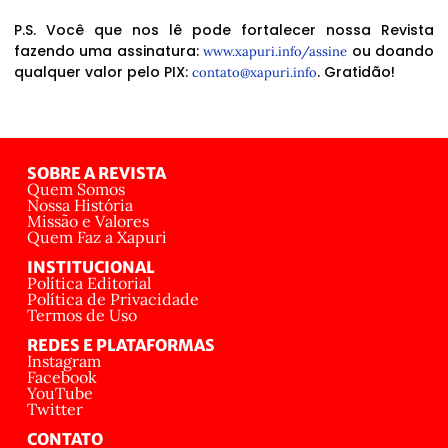
P.S. Você que nos lê pode fortalecer nossa Revista
fazendo uma assinatura:
ou doando
www.xapuri.info/assine
qualquer valor pelo PIX:
. Gratidão!
contato@xapuri.info
SOBRE A REVISTA
Quem Somos
Nossa História
Missão e Valores
Quem Faz a Xapuri
INSTITUCIONAL
Política Editorial
Política de Privacidade
Termos de Uso
REDES E PLATAFORMAS
Instagram
Facebook
YouTube
Twitter
CONTATO