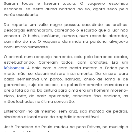
Saíram todos e fizeram tocaia. O vaqueiro escolhido
escondeu-se perto duma barraca do rio, agora seco pelo
verão escaldante.
De repente um vulto negro passou, sacudindo as orelhas.
Descargas estrondaram, clareando o escurão que o luar não
vencera. O bicho, incólume, rumara, num rosnado aterrador,
caminho do rio. O vaqueiro dormindo na pontaria, alvejou-o
com um tiro fulminante.
O animal, num ronquejo horrendo, caiu pela barranca abaixo,
estrebuchando. Correram todos, com archotes. Era um
. A bala com a cera benta matara-o. Ferido pela
lobisomem
morte não se desanimalizara inteiramente. Da cintura para
baixo semelhava um porco, sarrudo, cheio de lama e de
garranchos, sujo de cascas, as patas firmemente cravadas na
areia fofa do rio. Da cintura para cima era um homem moreno-
claro, forte, de nariz aprumado, cabeleira fina, anelada, as
mãos fechadas na última convulsão.
Enterraram-no ali mesmo, sem cruz, sob montão de pedras,
sinalando o local exato da tragédia inacreditável.
José Francisco de Paula mudou-se para Estivas, no município