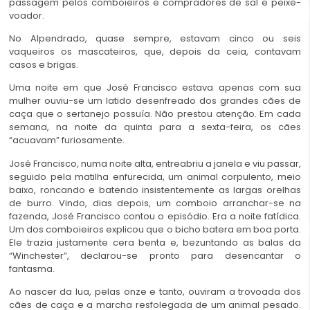
passagem pelos comboieiros e compradores de sal e peixe-
voador.
No Alpendrado, quase sempre, estavam cinco ou seis
vaqueiros os mascateiros, que, depois da ceia, contavam
casos e brigas.
Uma noite em que José Francisco estava apenas com sua
mulher ouviu-se um latido desenfreado dos grandes cães de
caça que o sertanejo possuía. Não prestou atenção. Em cada
semana, na noite da quinta para a sexta-feira, os cães
“acuavam” furiosamente.
José Francisco, numa noite alta, entreabriu a janela e viu passar,
seguido pela matilha enfurecida, um animal corpulento, meio
baixo, roncando e batendo insistentemente as largas orelhas
de burro. Vindo, dias depois, um comboio arranchar-se na
fazenda, José Francisco contou o episódio. Era a noite fatídica.
Um dos comboieiros explicou que o bicho batera em boa porta.
Ele trazia justamente cera benta e, bezuntando as balas da
“Winchester”, declarou-se pronto para desencantar o
fantasma.
Ao nascer da lua, pelas onze e tanto, ouviram a trovoada dos
cães de caça e a marcha resfolegada de um animal pesado.