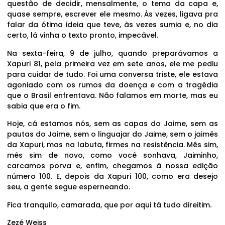
questão de decidir, mensalmente, o tema da capa e,
quase sempre, escrever ele mesmo. Às vezes, ligava pra
falar da ótima ideia que teve, às vezes sumia e, no dia
certo, lá vinha o texto pronto, impecável.
Na sexta-feira, 9 de julho, quando preparávamos a
Xapuri 81, pela primeira vez em sete anos, ele me pediu
para cuidar de tudo. Foi uma conversa triste, ele estava
agoniado com os rumos da doença e com a tragédia
que o Brasil enfrentava. Não falamos em morte, mas eu
sabia que era o fim.
Hoje, cá estamos nós, sem as capas do Jaime, sem as
pautas do Jaime, sem o linguajar do Jaime, sem o jaimês
da Xapuri, mas na labuta, firmes na resistência. Mês sim,
mês sim de novo, como você sonhava, Jaiminho,
carcamos porva e, enfim, chegamos à nossa edição
número 100. E, depois da Xapuri 100, como era desejo
seu, a gente segue esperneando.
Fica tranquilo, camarada, que por aqui tá tudo direitim.
Zezé Weiss