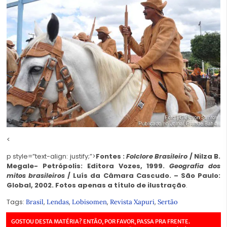
<
p style=”text-align: justify;”>
Fontes :
Folclore Brasileiro
/ Nilza B.
Megale- Petrópolis: Editora Vozes, 1999.
Geografia dos
mitos brasileiros
/ Luís da Câmara Cascudo. – São Paulo:
Global, 2002.
Fotos apenas a título de ilustração
.
Tags:
,
,
,
,
Brasil
Lendas
Lobisomen
Revista Xapuri
Sertão
GOSTOU DESTA MATÉRIA? ENTÃO, POR FAVOR, PASSA PRA FRENTE.