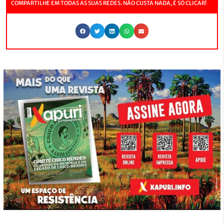
COMPARTILHE EM TODAS AS SUAS REDES. NÃO CUSTA NADA, É SÓ CLICAR!