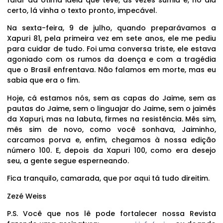
falar da ótima ideia que teve, às vezes sumia e, no dia
certo, lá vinha o texto pronto, impecável.
Na sexta-feira, 9 de julho, quando preparávamos a
Xapuri 81, pela primeira vez em sete anos, ele me pediu
para cuidar de tudo. Foi uma conversa triste, ele estava
agoniado com os rumos da doença e com a tragédia
que o Brasil enfrentava. Não falamos em morte, mas eu
sabia que era o fim.
Hoje, cá estamos nós, sem as capas do Jaime, sem as
pautas do Jaime, sem o linguajar do Jaime, sem o jaimês
da Xapuri, mas na labuta, firmes na resistência. Mês sim,
mês sim de novo, como você sonhava, Jaiminho,
carcamos porva e, enfim, chegamos à nossa edição
número 100. E, depois da Xapuri 100, como era desejo
seu, a gente segue esperneando.
Fica tranquilo, camarada, que por aqui tá tudo direitim.
Zezé Weiss
P.S. Você que nos lê pode fortalecer nossa Revista