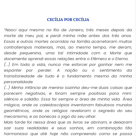
CECÍLIA POR CECÍLIA
“Nasci aqui mesmo no Rio de Janeiro, três meses depois da
morte de meu pai, e perdi minha mãe antes dos três anos.
Essas e outras mortes ocorridas na família acarretaram muitos
contratempos materiais, mas, ao mesmo tempo, me deram,
desde pequenina, uma tal intimidade com a Morte que
docemente aprendi essas relações entre o Efêmero e o Eterno.
(…) Em toda a vida, nunca me esforcei por ganhar nem me
espantei por perder. A noção ou o sentimento da
transitoriedade de tudo é o fundamento mesmo da minha
personalidade.
(…) Minha infância de menina sozinha deu-me duas coisas que
parecem negativas, e foram sempre positivas para mim:
silêncio e solidão. Essa foi sempre a área de minha vida. Área
mágica, onde os caleidoscópios inventaram fabulosos mundos
geométricos, onde os relógios revelaram o segredo do seu
mecanismo, e as bonecas o jogo do seu olhar.
Mais tarde foi nessa área que os livros se abriram, e deixaram
sair suas realidades e seus sonhos, em combinação tão
harmoniosa que até hoje não compreendo como se possa