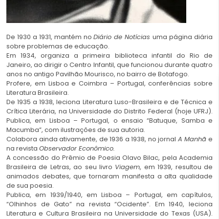
De 1930 a 1931, mantém no
Diário de Notícias
uma página diária
sobre problemas de educação.
Em 1934, organiza a primeira biblioteca infantil do Rio de
Janeiro, ao dirigir o Centro Infantil, que funcionou durante quatro
anos no antigo Pavilhão Mourisco, no bairro de Botafogo.
Profere, em Lisboa e Coimbra – Portugal, conferências sobre
Literatura Brasileira.
De 1935 a 1938, leciona Literatura Luso-Brasileira e de Técnica e
Crítica Literária, na
Universidade do Distrito Federal
(hoje UFRJ).
Publica, em Lisboa – Portugal, o ensaio “Batuque, Samba e
Macumba”, com ilustrações de sua autoria.
Colabora ainda ativamente, de 1936 a 1938, no jornal
A Manhã
e
na revista
Observador Econômico.
A concessão do Prêmio de Poesia Olavo Bilac, pela Academia
Brasileira de Letras, ao seu livro
Viagem
, em 1939, resultou de
animados debates, que tornaram manifesta a alta qualidade
de sua poesia.
Publica, em 1939/1940, em Lisboa – Portugal, em capítulos,
“Olhinhos de Gato” na revista “Ocidente”. Em 1940, leciona
Literatura e Cultura Brasileira na Universidade do Texas (USA).