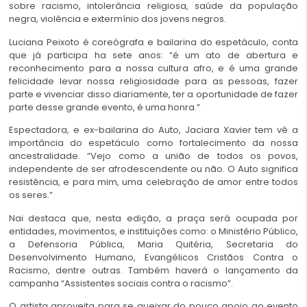
sobre racismo, intolerância religiosa, saúde da população
negra, violência e extermínio dos jovens negros.
Luciana Peixoto é coreógrafa e bailarina do espetáculo, conta
que já participa ha sete anos: “é um ato de abertura e
reconhecimento para a nossa cultura afro, e é uma grande
felicidade levar nossa religiosidade para as pessoas, fazer
parte e vivenciar disso diariamente, ter a oportunidade de fazer
parte desse grande evento, é uma honra.”
Espectadora, e ex-bailarina do Auto, Jaciara Xavier tem vê a
importância do espetáculo como fortalecimento da nossa
ancestralidade. “Vejo como a união de todos os povos,
independente de ser afrodescendente ou não. O Auto significa
resistência, e para mim, uma celebração de amor entre todos
os seres.”
Nai destaca que, nesta edição, a praça será ocupada por
entidades, movimentos, e instituições como: o Ministério Público,
a Defensoria Pública, Maria Quitéria, Secretaria do
Desenvolvimento Humano, Evangélicos Cristãos Contra o
Racismo, dentre outras. Também haverá o lançamento da
campanha “Assistentes sociais contra o racismo”.
O artista aproveita para se queixar do pouco apoio ao evento