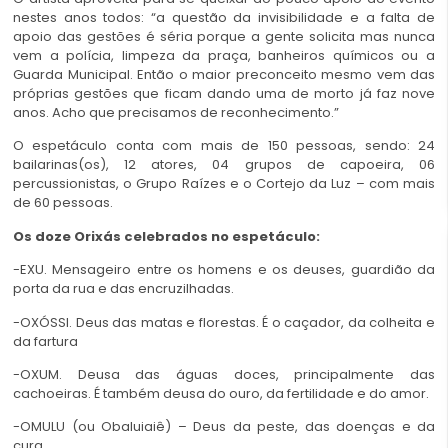
nestes anos todos: “a questão da invisibilidade e a falta de
apoio das gestões é séria porque a gente solicita mas nunca
vem a polícia, limpeza da praça, banheiros químicos ou a
Guarda Municipal. Então o maior preconceito mesmo vem das
próprias gestões que ficam dando uma de morto já faz nove
anos. Acho que precisamos de reconhecimento.”
O espetáculo conta com mais de 150 pessoas, sendo: 24
bailarinas(os), 12 atores, 04 grupos de capoeira, 06
percussionistas, o Grupo Raízes e o Cortejo da Luz – com mais
de 60 pessoas.
Os doze Orixás celebrados no espetáculo:
-EXU. Mensageiro entre os homens e os deuses, guardião da
porta da rua e das encruzilhadas.
-OXÓSSI. Deus das matas e florestas. É o caçador, da colheita e
da fartura
-OXUM. Deusa das águas doces, principalmente das
cachoeiras. É também deusa do ouro, da fertilidade e do amor.
-OMULU (ou Obaluiaiê) – Deus da peste, das doenças e da
cura.