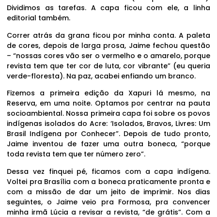
Dividimos as tarefas. A capa ficou com ele, a linha
editorial também.
Correr atrás da grana ficou por minha conta. A paleta
de cores, depois de larga prosa, Jaime fechou questão
– “nossas cores vão ser o vermelho e o amarelo, porque
revista tem que ter cor de luta, cor vibrante” (eu queria
verde-floresta). Na paz, acabei enfiando um branco.
Fizemos a primeira edição da Xapuri lá mesmo, na
Reserva, em uma noite. Optamos por centrar na pauta
socioambiental. Nossa primeira capa foi sobre os povos
indígenas isolados do Acre: ‘Isolados, Bravos, Livres: Um
Brasil Indígena por Conhecer”. Depois de tudo pronto,
Jaime inventou de fazer uma outra boneca, “porque
toda revista tem que ter número zero”.
Dessa vez finquei pé, ficamos com a capa indígena.
Voltei pra Brasília com a boneca praticamente pronta e
com a missão de dar um jeito de imprimir. Nos dias
seguintes, o Jaime veio pra Formosa, pra convencer
minha irmã Lúcia a revisar a revista, “de grátis”. Com a