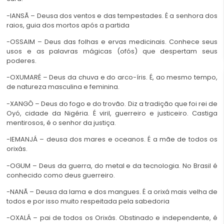
-IANSÃ – Deusa dos ventos e das tempestades. É a senhora dos
raios, guia dos mortos após a partida
-OSSAIM – Deus das folhas e ervas medicinais. Conhece seus
usos e as palavras mágicas (ofós) que despertam seus
poderes.
-OXUMARÉ – Deus da chuva e do arco-íris. É, ao mesmo tempo,
de natureza masculina e feminina.
-XANGÔ – Deus do fogo e do trovão. Diz a tradição que foi rei de
Oyó, cidade da Nigéria. É viril, guerreiro e justiceiro. Castiga
mentirosos, é o senhor da justiça.
-IEMANJÁ – deusa dos mares e oceanos. É a mãe de todos os
orixás.
-OGUM – Deus da guerra, do metal e da tecnologia. No Brasil é
conhecido como deus guerreiro.
-NANÃ – Deusa da lama e dos mangues. É a orixá mais velha de
todos e por isso muito respeitada pela sabedoria
-OXALÁ – pai de todos os Orixás. Obstinado e independente, é