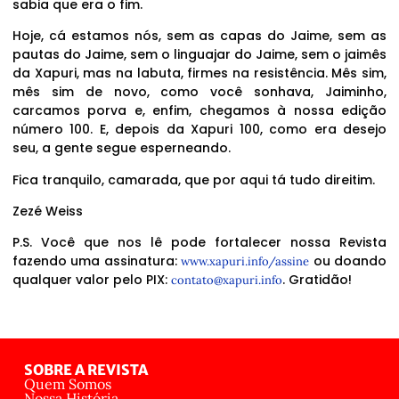
sabia que era o fim.
Hoje, cá estamos nós, sem as capas do Jaime, sem as
pautas do Jaime, sem o linguajar do Jaime, sem o jaimês
da Xapuri, mas na labuta, firmes na resistência. Mês sim,
mês sim de novo, como você sonhava, Jaiminho,
carcamos porva e, enfim, chegamos à nossa edição
número 100. E, depois da Xapuri 100, como era desejo
seu, a gente segue esperneando.
Fica tranquilo, camarada, que por aqui tá tudo direitim.
Zezé Weiss
P.S. Você que nos lê pode fortalecer nossa Revista
fazendo uma assinatura:
ou doando
www.xapuri.info/assine
qualquer valor pelo PIX:
. Gratidão!
contato@xapuri.info
SOBRE A REVISTA
Quem Somos
Nossa História