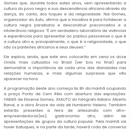
Gomes que, durante todos estes anos, vem apresentando a
cultura do povo negro e sua descendência africana através da
dança, do canto, dos toques e da religiosidade. Nai Gomes,
organizador do Auto, afirma que a iniciativa é para fortalecer a
cultura negra paraibana e desconstruir preconceitos e a
intolerância religiosa. “É um verdadeiro laboratório de vivências
e experiências para apresentar ao público pessoense o que é
a cultura afro e, principalmente, o que é a religiosidade, o que
são os panteões africanos e seus deuses.”
Ele explica, ainda, que este ano colocarão em cena os doze
Orixás mais cultuados no Brasil (ver box no final) para
demonstrar a importância de cada uma das divindades nas
relações humanas, e mais algumas surpresas que vão
aparecer na hora.
A programação deste ano começa às 8h da manhã ocupando
a praça Ponto de Cem Réis com abertura das exposições:
YABAIS de Elioenai Gomes, 3XAUTO do fotógrafo italiano Alberto
Banal, e a obra Árvore da vida de Humberto Heleno. Também
estarão presentes a feira de artesanato com afro-
empreendedoras(es), gastronomia afro, além de
apresentações de grupos da cultura popular. Pela manhã vai
haver batuques, e na parte da tarde, haverá roda de conversa