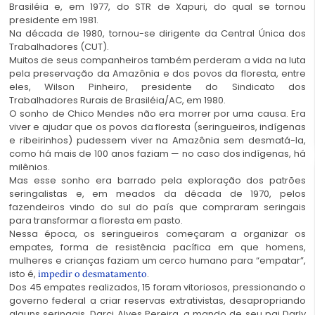
Brasiléia e, em 1977, do STR de Xapuri, do qual se tornou
presidente em 1981.
Na década de 1980, tornou-se dirigente da Central Única dos
Trabalhadores (CUT).
Muitos de seus companheiros também perderam a vida na luta
pela preservação da Amazônia e dos povos da floresta, entre
eles, Wilson Pinheiro, presidente do Sindicato dos
Trabalhadores Rurais de Brasiléia/AC, em 1980.
O sonho de Chico Mendes não era morrer por uma causa. Era
viver e ajudar que os povos da floresta (seringueiros, indígenas
e ribeirinhos) pudessem viver na Amazônia sem desmatá-la,
como há mais de 100 anos faziam — no caso dos indígenas, há
milênios.
Mas esse sonho era barrado pela exploração dos patrões
seringalistas e, em meados da década de 1970, pelos
fazendeiros vindo do sul do país que compraram seringais
para transformar a floresta em pasto.
Nessa época, os seringueiros começaram a organizar os
empates, forma de resistência pacífica em que homens,
mulheres e crianças faziam um cerco humano para “empatar”,
isto é,
.
impedir o desmatamento
Dos 45 empates realizados, 15 foram vitoriosos, pressionando o
governo federal a criar reservas extrativistas, desapropriando
alguns seringais. Darci Alves Pereira, a mando de seu pai Darly