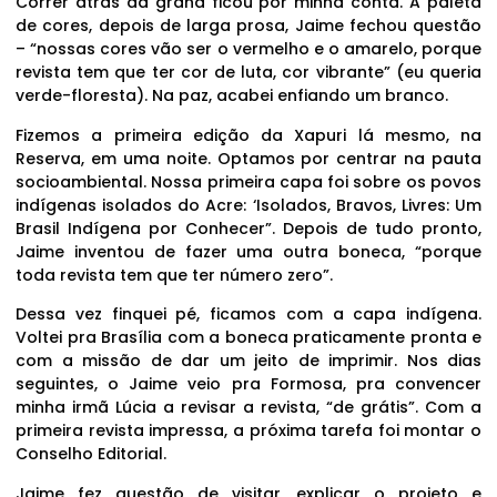
Correr atrás da grana ficou por minha conta. A paleta
de cores, depois de larga prosa, Jaime fechou questão
– “nossas cores vão ser o vermelho e o amarelo, porque
revista tem que ter cor de luta, cor vibrante” (eu queria
verde-floresta). Na paz, acabei enfiando um branco.
Fizemos a primeira edição da Xapuri lá mesmo, na
Reserva, em uma noite. Optamos por centrar na pauta
socioambiental. Nossa primeira capa foi sobre os povos
indígenas isolados do Acre: ‘Isolados, Bravos, Livres: Um
Brasil Indígena por Conhecer”. Depois de tudo pronto,
Jaime inventou de fazer uma outra boneca, “porque
toda revista tem que ter número zero”.
Dessa vez finquei pé, ficamos com a capa indígena.
Voltei pra Brasília com a boneca praticamente pronta e
com a missão de dar um jeito de imprimir. Nos dias
seguintes, o Jaime veio pra Formosa, pra convencer
minha irmã Lúcia a revisar a revista, “de grátis”. Com a
primeira revista impressa, a próxima tarefa foi montar o
Conselho Editorial.
Jaime fez questão de visitar, explicar o projeto e