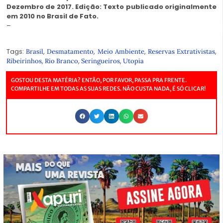
Dezembro de 2017.
Edição: Texto publicado originalmente
em 2010 no Brasil de Fato.
–
Tags:
,
,
,
,
Brasil
Desmatamento
Meio Ambiente
Reservas Extrativistas
,
,
,
Ribeirinhos
Rio Branco
Seringueiros
Utopia
GOSTOU DESTA MATÉRIA? ENTÃO, POR FAVOR, PASSA PRA FRENTE.
COMPARTILHE EM TODAS AS SUAS REDES. NÃO CUSTA NADA, É SÓ CLICAR!