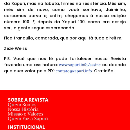
da Xapuri, mas na labuta, firmes na resistência. Mês sim,
mês sim de novo, como você sonhava, Jaiminho,
carcamos porva e, enfim, chegamos à nossa edição
número 100. E, depois da Xapuri 100, como era desejo
seu, a gente segue esperneando.
Fica tranquilo, camarada, que por aqui tá tudo direitim.
Zezé Weiss
P.S. Você que nos lê pode fortalecer nossa Revista
fazendo uma assinatura:
ou doando
www.xapuri.info/assine
qualquer valor pelo PIX:
. Gratidão!
contato@xapuri.info
SOBRE A REVISTA
Quem Somos
Nossa História
Missão e Valores
Quem Faz a Xapuri
INSTITUCIONAL