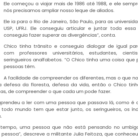
Ele começou a viajar mais de 1986 até 1988, e ele sempre
nós precisamos ampliar nosso leque de aliados.
Ele ia para o Rio de Janeiro, São Paulo, para as universid
USP, UFRJ. Ele conseguiu articular e juntar toda essa
conseguia fazer superar as divergências”, conta.
Chico tinha trânsito e conseguia dialogar de igual par
com professores universitários, estudantes, cienti
seringueiros analfabetos. “O Chico tinha uma coisa que
pessoas têm.
A facilidade de compreender os diferentes, mas o que no
defesa da floresta, defesa da vida, então o Chico tin
soas, de compreender o que cada um pode fazer.
aprendeu a ler com uma pessoa que passava lá, como é 
 todo mundo tem que estar junto, os seringueiros, os índ
.
 tempo, uma pessoa que não está pensando no umbigo
pessoa”, descreve a militante Julia Feitoza, que conheceu