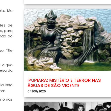
rto. Me
ades de
s, para
vida do
o. “Ele
 vi que
fesa da
IPUPIARA: MISTÉRIO E TERROR NAS
a, isso
ÁGUAS DE SÃO VICENTE
ve.
04/08/2026
inó nas