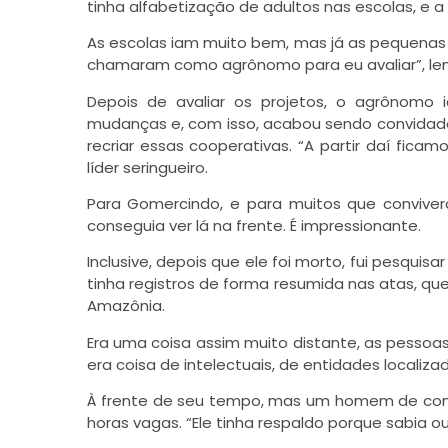
tinha alfabetização de adultos nas escolas, e 
As escolas iam muito bem, mas já as pequenas 
chamaram como agrônomo para eu avaliar”, le
Depois de avaliar os projetos, o agrônomo 
mudanças e, com isso, acabou sendo convidado p
recriar essas cooperativas. “A partir daí fica
líder seringueiro.
Para Gomercindo, e para muitos que convive
conseguia ver lá na frente. É impressionante.
Inclusive, depois que ele foi morto, fui pesquis
tinha registros de forma resumida nas atas, que
Amazônia.
Era uma coisa assim muito distante, as pessoa
era coisa de intelectuais, de entidades localiza
À frente de seu tempo, mas um homem de comp
horas vagas. “Ele tinha respaldo porque sabia ou