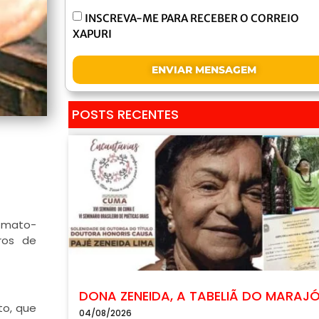
INSCREVA-ME PARA RECEBER O CORREIO
XAPURI
ENVIAR MENSAGEM
POSTS RECENTES
l-mato-
ros de
DONA ZENEIDA, A TABELIÃ DO MARAJ
to, que
04/08/2026