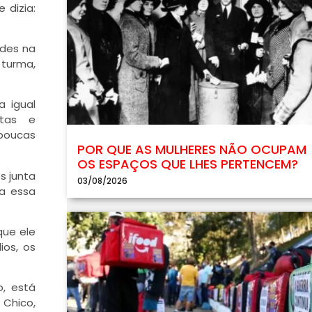
 dizia:
ades na
 turma,
a igual
stas e
 poucas
POR QUE AS MULHERES NÃO OCUPAM
OS ESPAÇOS QUE LHES PERTENCEM?
s junta
03/08/2026
ha essa
que ele
ios, os
, está
 Chico,