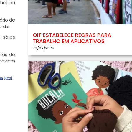
ticipou
ário de
 dia.
OIT ESTABELECE REGRAS PARA
, só os
TRABALHO EM APLICATIVOS
30/07/2026
eras do
haviam
a Real.