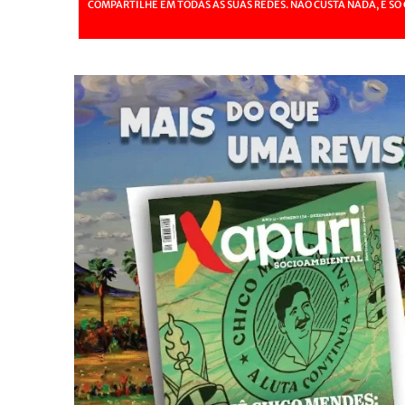
COMPARTILHE EM TODAS AS SUAS REDES. NÃO CUSTA NADA, É SÓ 