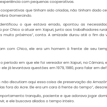
a experiência com pequenas cooperativas.
cooperativas que tinham sido criadas, não tinham dado ce
mbra Gomercindo.
identificou o que estava errado, apontou as necessid
or Chico a atuar em Xapuri, junto aos trabalhadores rurai
mos muito próximos”, conta. A amizade durou até o fim da 
ram com Chico, ele era um homem à frente de seu temp
ar o período em que ele foi vereador em Xapuri, na Câmara, e
 ele já levantava questões em 1979, 1980, para falar em de
s não discutiam aqui essa coisa de preservação da Amazôni
das fora do Acre. Ele era um cara à frente do tempo”, descre
ortamento tranquilo, paciente e que adorava jogar dom
vir, e ele buscava aliados o tempo inteiro.