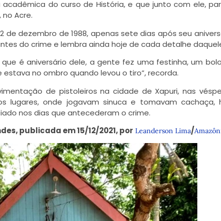
acadêmica do curso de História, e que junto com ele, par
 no Acre.
 22 de dezembro de 1988, apenas sete dias após seu anivers
tes do crime e lembra ainda hoje de cada detalhe daquele
 que é aniversário dele, a gente fez uma festinha, um bolo
 estava no ombro quando levou o tiro”, recorda.
mentação de pistoleiros na cidade de Xapuri, nas vésp
os lugares, onde jogavam sinuca e tomavam cachaça, 
iado nos dias que antecederam o crime.
des, publicada em 15/12/2021, por
/
Leanderson Lima
Amazôni