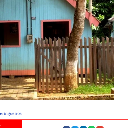
eringueiros
.