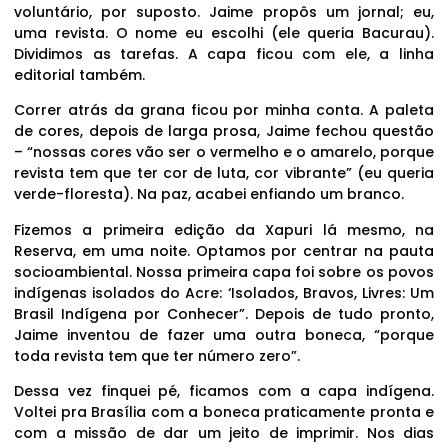
voluntário, por suposto. Jaime propôs um jornal; eu,
uma revista. O nome eu escolhi (ele queria Bacurau).
Dividimos as tarefas. A capa ficou com ele, a linha
editorial também.
Correr atrás da grana ficou por minha conta. A paleta
de cores, depois de larga prosa, Jaime fechou questão
– “nossas cores vão ser o vermelho e o amarelo, porque
revista tem que ter cor de luta, cor vibrante” (eu queria
verde-floresta). Na paz, acabei enfiando um branco.
Fizemos a primeira edição da Xapuri lá mesmo, na
Reserva, em uma noite. Optamos por centrar na pauta
socioambiental. Nossa primeira capa foi sobre os povos
indígenas isolados do Acre: ‘Isolados, Bravos, Livres: Um
Brasil Indígena por Conhecer”. Depois de tudo pronto,
Jaime inventou de fazer uma outra boneca, “porque
toda revista tem que ter número zero”.
Dessa vez finquei pé, ficamos com a capa indígena.
Voltei pra Brasília com a boneca praticamente pronta e
com a missão de dar um jeito de imprimir. Nos dias