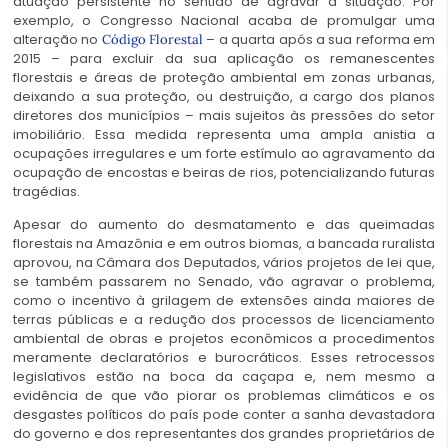
atuação persistente no sentido de agravar a situação. Por
exemplo, o Congresso Nacional acaba de promulgar uma
alteração no
– a quarta após a sua reforma em
Código Florestal
2015 – para excluir da sua aplicação os remanescentes
florestais e áreas de proteção ambiental em zonas urbanas,
deixando a sua proteção, ou destruição, a cargo dos planos
diretores dos municípios – mais sujeitos às pressões do setor
imobiliário. Essa medida representa uma ampla anistia a
ocupações irregulares e um forte estímulo ao agravamento da
ocupação de encostas e beiras de rios, potencializando futuras
tragédias.
Apesar do aumento do desmatamento e das queimadas
florestais na Amazônia e em outros biomas, a bancada ruralista
aprovou, na Câmara dos Deputados, vários projetos de lei que,
se também passarem no Senado, vão agravar o problema,
como o incentivo à grilagem de extensões ainda maiores de
terras públicas e a redução dos processos de licenciamento
ambiental de obras e projetos econômicos a procedimentos
meramente declaratórios e burocráticos. Esses retrocessos
legislativos estão na boca da caçapa e, nem mesmo a
evidência de que vão piorar os problemas climáticos e os
desgastes políticos do país pode conter a sanha devastadora
do governo e dos representantes dos grandes proprietários de