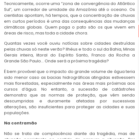
Tecnicamente, ocorre uma “zona de convergência do Atlântico
Sul”, um corredor de umidade da Amazônia até o oceano. Os
cientistas apontam, há tempos, que a concentração de chuvas
em curtos períodos é uma das consequências das mudanças
climáticas globais. Quem paga o pato são os que vivem em
áreas de risco, mas toda a cidade chora.
Quantas vezes você ouviu notícias sobre cidades destruídas
pelas chuvas só neste verão? Ilhéus e todo o sul da Bahia, Minas
Gerais inteira, litoral do Espírito Santo, Franco da Rocha a
Grande São Paulo… Onde será a próxima tragédia?
É bem provável que o impacto do grande volume de água teria
sido menor caso as bacias hidrográficas atingidas estivessem
mais florestadas, especialmente nas áreas mais próximas aos
cursos d’água. No entanto, a sucessão de catástrofes
demonstra que as normas de proteção, que vêm sendo
descumpridas e duramente afetadas por sucessivas
alterações, são insuficientes para proteger as cidades e suas
populações.
Na contramão
Não se trata de complacência diante da tragédia, mas de