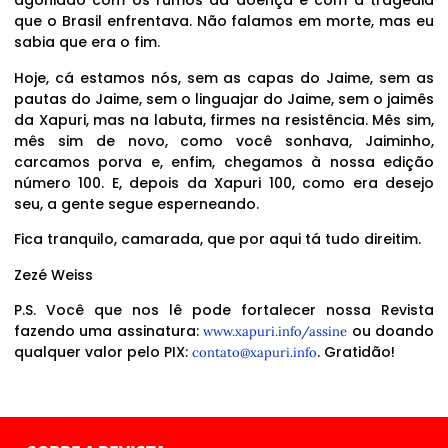
agoniado com os rumos da doença e com a tragédia
que o Brasil enfrentava. Não falamos em morte, mas eu
sabia que era o fim.
Hoje, cá estamos nós, sem as capas do Jaime, sem as
pautas do Jaime, sem o linguajar do Jaime, sem o jaimês
da Xapuri, mas na labuta, firmes na resistência. Mês sim,
mês sim de novo, como você sonhava, Jaiminho,
carcamos porva e, enfim, chegamos à nossa edição
número 100. E, depois da Xapuri 100, como era desejo
seu, a gente segue esperneando.
Fica tranquilo, camarada, que por aqui tá tudo direitim.
Zezé Weiss
P.S. Você que nos lê pode fortalecer nossa Revista
fazendo uma assinatura:
ou doando
www.xapuri.info/assine
qualquer valor pelo PIX:
. Gratidão!
contato@xapuri.info