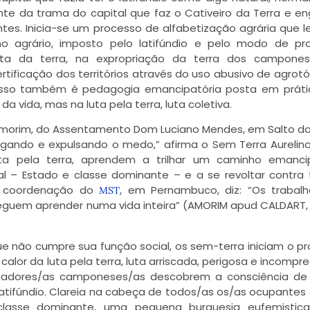
ante da trama do capital que faz o Cativeiro da Terra e e
ntes. Inicia-se um processo de alfabetização agrária que l
 agrário, imposto pelo latifúndio e pelo modo de pr
lista da terra, na expropriação da terra dos campones
ificação dos territórios através do uso abusivo de agrotó
 Isso também é pedagogia emancipatória posta em prát
 vida, mas na luta pela terra, luta coletiva.
Amorim, do Assentamento Dom Luciano Mendes, em Salto da 
egando e expulsando o medo,” afirma o Sem Terra Aurelin
ta pela terra, aprendem a trilhar um caminho emancip
l – Estado e classe dominante – e a se revoltar contra
da coordenação do
, em Pernambuco, diz: “Os trabal
MST
uem aprender numa vida inteira” (AMORIM apud CALDART, 2
ue não cumpre sua função social, os sem-terra iniciam o p
lor da luta pela terra, luta arriscada, perigosa e incompr
lhadores/as camponeses/as descobrem a consciência de
atifúndio. Clareia na cabeça de todos/as os/as ocupantes
a classe dominante, uma pequena burguesia eufemistic