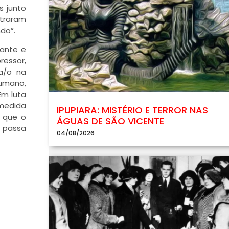
s junto
ntraram
do”.
nante e
ressor,
da/o na
humano,
Em luta
 medida
IPUPIARA: MISTÉRIO E TERROR NAS
s que o
ÁGUAS DE SÃO VICENTE
, passa
04/08/2026