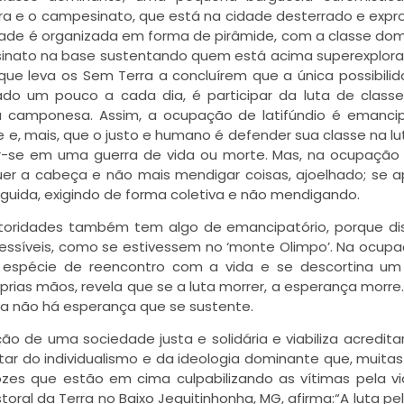
ra e o campesinato, que está na cidade desterrado e expr
edade é organizada em forma de pirâmide, com a classe do
sinato na base sustentando quem está acima superexplor
que leva os Sem Terra a concluírem que a única possibili
do um pouco a cada dia, é participar da luta de class
ra camponesa. Assim, a ocupação de latifúndio é emancip
e, mais, que o justo e humano é defender sua classe na lu
ender-se em uma guerra de vida ou morte. Mas, na ocupaçã
rguer a cabeça e não mais mendigar coisas, ajoelhado; se 
guida, exigindo de forma coletiva e não mendigando.
 autoridades também tem algo de emancipatório, porque di
cessíveis, como se estivessem no ‘monte Olimpo’. Na ocup
ma espécie de reencontro com a vida e se descortina um
rias mãos, revela que se a luta morrer, a esperança morre.
ta não há esperança que se sustente.
ão de uma sociedade justa e solidária e viabiliza acredita
ar do individualismo e da ideologia dominante que, muitas
gozes que estão em cima culpabilizando as vítimas pela vi
oral da Terra no Baixo Jequitinhonha, MG, afirma:“A luta pel