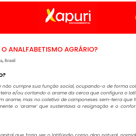
 O ANALFABETISMO AGRÁRIO?
,
ra
Brasil
O?
 não cumpre sua função social, ocupando-o de forma col
eira e/ou cortando o arame da cerca que configura o lati
m arame, mas no coletivo de camponeses sem-terra que f
mente o ‘arame’ que sustentava a resignação e o conf
pital que fazia ver o latifúndio como algo natural, norma