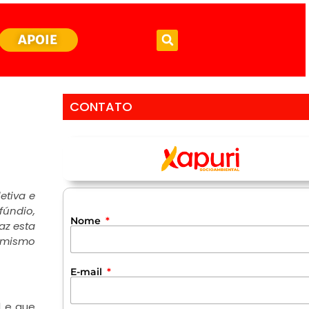
APOIE
CONTATO
etiva e
fúndio,
Nome
az esta
ormismo
E-mail
l e que