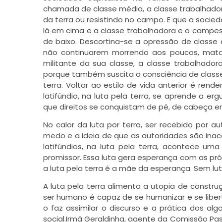
chamada de classe média, a classe trabalhado
da terra ou resistindo no campo. E que a soci
lá em cima e a classe trabalhadora e o campe
de baixo. Descortina-se a opressão de classe 
não continuarem morrendo aos poucos, mata
militante da sua classe, a classe trabalhado
porque também suscita a consciência de classe 
terra. Voltar ao estilo de vida anterior é r
latifúndio, na luta pela terra, se aprende a e
que direitos se conquistam de pé, de cabeça er
No calor da luta por terra, ser recebido por
medo e a ideia de que as autoridades são ina
latifúndios, na luta pela terra, acontece u
promissor. Essa luta gera esperança com as próp
a luta pela terra é a mãe da esperança. Sem lu
A luta pela terra alimenta a utopia de construç
ser humano é capaz de se humanizar e se libert
o faz assimilar o discurso e a prática dos al
social.Irmã Geraldinha, agente da Comissão Past