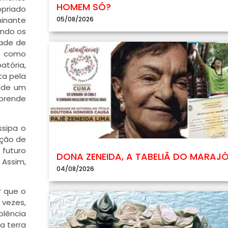
HOMEM SÓ?
opriado
minante
05/08/2026
ando os
dade de
e como
atória,
ta pela
o de um
aprende
ssipa o
ação de
 futuro
DONA ZENEIDA, A TABELIÃ DO MARAJ
 Assim,
04/08/2026
r que o
 vezes,
olência
a terra