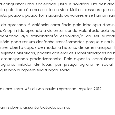
onquistar uma sociedade justa e solidária. Em dez ano
uta pela terra é uma escola de vida. Muitas pessoas que e
ta pouco a pouco foi mudando os valores e se humanizan
de opressão é violência camuflada pela ideologia domi
o. O oprimido aprende a violentar sendo violentado pelo op
olentando a/o trabalhador/a espoliada/o ao ser surra
ditória pode ter um desfecho transformador, porque o ser 
 ser aberto capaz de mudar a história, de se emancipar. 
 sujeitos históricos, podem acelerar as transformações na
e emancipando gradativamente. Pelo exposto, concluímo
rário, inibidor de lutas por justiça agrária e social
 que não cumprem sua função social.
Sem Terra. 4ª Ed. São Paulo: Expressão Popular, 2012.
ersam sobre o assunto tratado, acima.