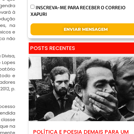
ngendra
INSCREVA-ME PARA RECEBER O CORREIO
evará à
XAPURI
odução
es, na
ENVIAR MENSAGEM
xicos e
ica não
POSTS RECENTES
Divisa,
o Lopes
atório
 todo e
hadores
012, p.
rocesso
eendida
 classe
 que na
POLÍTICA E POESIA DEMAIS PARA UM
amente