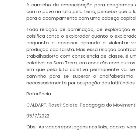
é caminho de emancipação para chegarmos a c
com o povo na luta pela terra, percebo que a l
para o acampamento com uma cabeça capitalis
Toda relação de dominação, de exploração e 
coisifica tanto o explorador quanto o explorad
enquanto o opressor aprende a violentar vi
produção capitalista. Mas essa relação contra
trabalhador/a com consciência de classe, é um
coletiva, os Sem Terra, em conexão com outros
em que pela luta coletiva permanente vai s
caminho para se superar o analfabetismo ag
necessariamente por ocupação dos latifúndios
Referência
CALDART, Roseli Salete. Pedagogia do Movimento 
05/7/2022
Obs.: As videorreportagens nos links, abaixo, v