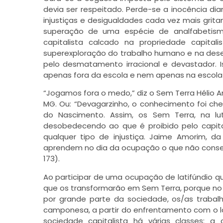
devia ser respeitado. Perde-se a inocência di
injustiças e desigualdades cada vez mais grita
superação de uma espécie de analfabetismo
capitalista calcado na propriedade capita
superexploração do trabalho humano e na desert
pelo desmatamento irracional e devastador.
apenas fora da escola e nem apenas na escola da
“Jogamos fora o medo,” diz o Sem Terra Hélio 
MG. Ou: “Devagarzinho, o conhecimento foi ch
do Nascimento. Assim, os Sem Terra, na lu
desobedecendo ao que é proibido pelo capita
qualquer tipo de injustiça. Jaime Amorim, 
aprendem no dia da ocupação o que não conseg
173).
Ao participar de uma ocupação de latifúndio q
que os transformarão em Sem Terra, porque no ca
por grande parte da sociedade, os/as traba
camponesa, a partir do enfrentamento com o l
sociedade capitalista há várias classes: 