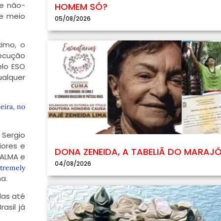
te não-
HOMEM SÓ?
se meio
05/08/2026
ximo, o
xecução
elo ESO
ualquer
eira, no
 Sergio
iores e
DONA ZENEIDA, A TABELIÃ DO MARAJ
 ALMA e
04/08/2026
tremely
a.
las até
asil já