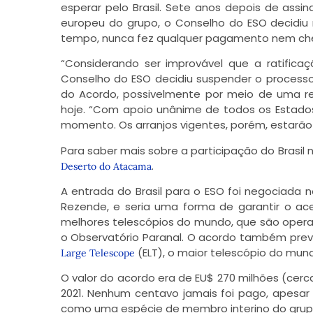
esperar pelo Brasil. Sete anos depois de assi
europeu do grupo, o Conselho do ESO decidiu 
tempo, nunca fez qualquer pagamento nem chego
“Considerando ser improvável que a ratifica
Conselho do ESO decidiu suspender o processo
do Acordo, possivelmente por meio de uma re
hoje. “Com apoio unânime de todos os Estados
momento. Os arranjos vigentes, porém, estarão su
Para saber mais sobre a participação do Brasil n
.
Deserto do Atacama
A entrada do Brasil para o ESO foi negociada n
Rezende, e seria uma forma de garantir o ace
melhores telescópios do mundo, que são opera
o Observatório Paranal. O acordo também previ
(ELT), o maior telescópio do mun
Large Telescope
O valor do acordo era de EU$ 270 milhões (cerca
2021. Nenhum centavo jamais foi pago, apesar
como uma espécie de membro interino do grupo