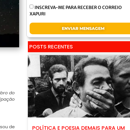
INSCREVA-ME PARA RECEBER O CORREIO
XAPURI
ENVIAR MENSAGEM
POSTS RECENTES
mbro do
cipação
nsou de
POLÍTICA E POESIA DEMAIS PARA UM