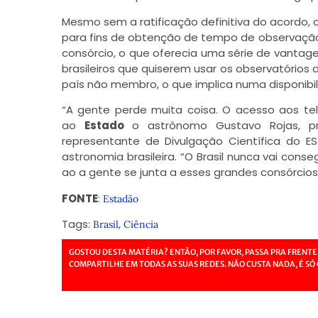
Mesmo sem a ratificação definitiva do acordo, 
para fins de obtenção de tempo de observação
consórcio, o que oferecia uma série de vantage
brasileiros que quiserem usar os observatório
país não membro, o que implica numa disponibil
“A gente perde muita coisa. O acesso aos tel
ao
Estado
o astrônomo Gustavo Rojas, pro
representante de Divulgação Científica do ES
astronomia brasileira. “O Brasil nunca vai cons
ao a gente se junta a esses grandes consórcios 
FONTE
:
Estadão
Tags:
,
Brasil
Ciência
GOSTOU DESTA MATÉRIA? ENTÃO, POR FAVOR, PASSA PRA FRENTE
COMPARTILHE EM TODAS AS SUAS REDES. NÃO CUSTA NADA, É SÓ 