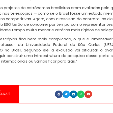
os projetos de astrônomos brasileiros eram avaliados pelo 
 nos telescópios — como se o Brasil fosse um estado me
ns competitivas. Agora, com a rescisão do contrato, os cie
s do ESO terão de concorrer por tempo como representante
idade tempo muito menor e critérios mais rígidos de seleçã
escópios fica bem mais complicado, o que é lamentável”
fessor da Universidade Federal de São Carlos (UFS
O no Brasil. Segundo ele, a exclusão vai dificultar o av
eguir construir uma infraestrutura de pesquisa desse porte s
internacionais ou vamos ficar para trás.”
.
CLICAR!