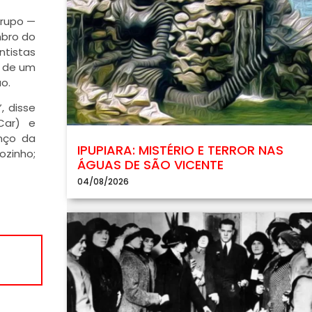
grupo —
mbro do
ntistas
s de um
o.
, disse
Car) e
anço da
IPUPIARA: MISTÉRIO E TERROR NAS
ozinho;
ÁGUAS DE SÃO VICENTE
04/08/2026