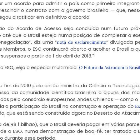
nar um acordo para admitir o país como primeiro integran
rescindir o contrato com o governo brasileiro — que, nes
u a ratificar em definitivo o acordo.
ção do Acordo de Acesso seja concluída num futuro pró
 até que o Brasil esteja numa posição de completar a e
negociação”, diz uma “
” divulgada p
nota de esclarecimento
 Membros, o ESO continuará aberto a acolher o Brasil a q
spensos a partir de 1 de abril de 2018.”
o ESO, veja o especial multimídia:
O Futuro da Astronomia Brasil
o fim de 2010 pelo então ministro da Ciência e Tecnologia,
sso da comunidade científica brasileira a alguns dos ma
dos pelo consórcio europeu nos Andes Chilenos — como o
a a participação do Brasil na construção e operação do
Ex
do, que está sendo construído agora no Deserto do Atacam
 de R$ 1 bilhão), que o Brasil deveria pagar em várias parce
 de o ESO, numa demonstração de boa-fé, ter tratado o Br
 durante esse período.