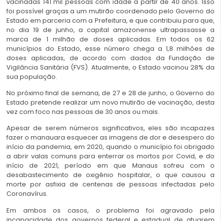
vacinadas 141 mil pessoas com idade a partir de 40 anos. Isso
foi possível graças a um mutirão coordenado pelo Governo do
Estado em parceria com a Prefeitura, e que contribuiu para que,
no dia 19 de junho, a capital amazonense ultrapassasse a
marca de 1 milhão de doses aplicadas. Em todos os 62
municípios do Estado, esse número chega a 1,8 milhões de
doses aplicadas, de acordo com dados da Fundação de
Vigilância Sanitária (FVS). Atualmente, o Estado vacinou 28% da
sua população.
No próximo final de semana, de 27 e 28 de junho, o Governo do
Estado pretende realizar um novo mutirão de vacinação, desta
vez com foco nas pessoas de 30 anos ou mais.
Apesar de serem números significativos, eles são incapazes
fazer o manauara esquecer as imagens de dor e desespero do
início da pandemia, em 2020, quando o município foi obrigado
a abrir valas comuns para enterrar os mortos por Covid, e do
início de 2021, período em que Manaus sofreu com o
desabastecimento de oxigênio hospitalar, o que causou a
morte por asfixia de centenas de pessoas infectadas pelo
Coronavírus.
Em ambos os casos, o problema foi agravado pela
incapacidade dos governos federal e estadual de atuarem