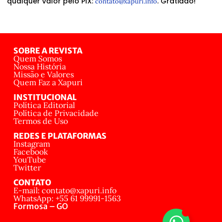
qualquer valor pelo PIX:
. Gratidão!
contato@xapuri.info
SOBRE A REVISTA
Quem Somos
Nossa História
Missão e Valores
Quem Faz a Xapuri
INSTITUCIONAL
Política Editorial
Política de Privacidade
Termos de Uso
REDES E PLATAFORMAS
Instagram
Facebook
YouTube
Twitter
CONTATO
E-mail: contato@xapuri.info
WhatsApp: +55 61 99991-1563
Formosa – GO