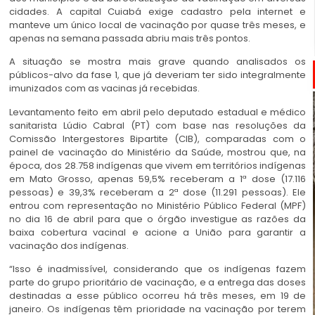
cidades. A capital Cuiabá exige cadastro pela internet e
manteve um único local de vacinação por quase três meses, e
apenas na semana passada abriu mais três pontos.
A situação se mostra mais grave quando analisados os
públicos-alvo da fase 1, que já deveriam ter sido integralmente
imunizados com as vacinas já recebidas.
Levantamento feito em abril pelo deputado estadual e médico
sanitarista Lúdio Cabral (PT) com base nas resoluções da
Comissão Intergestores Bipartite (CIB), comparadas com o
painel de vacinação do Ministério da Saúde, mostrou que, na
época, dos 28.758 indígenas que vivem em territórios indígenas
em Mato Grosso, apenas 59,5% receberam a 1ª dose (17.116
pessoas) e 39,3% receberam a 2ª dose (11.291 pessoas). Ele
entrou com representação no Ministério Público Federal (MPF)
no dia 16 de abril para que o órgão investigue as razões da
baixa cobertura vacinal e acione a União para garantir a
vacinação dos indígenas.
“Isso é inadmissível, considerando que os indígenas fazem
parte do grupo prioritário de vacinação, e a entrega das doses
destinadas a esse público ocorreu há três meses, em 19 de
janeiro. Os indígenas têm prioridade na vacinação por terem