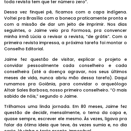
toda revista tem que ter número zero”.
Dessa vez finquei pé, ficamos com a capa indígena.
Voltei pra Brasília com a boneca praticamente pronta e
com a missão de dar um jeito de imprimir. Nos dias
seguintes, o Jaime veio pra Formosa, pra convencer
minha irmã Lúcia a revisar a revista, “de grátis”. Com a
primeira revista impressa, a próxima tarefa foi montar o
Conselho Editorial.
Jaime fez questão de visitar, explicar o projeto e
convidar pessoalmente cada conselheiro e cada
conselheira (até a doença agravar, nos seus últimos
meses de vida, nunca abriu mão dessa tarefa). Daqui
rumamos pra Goiânia, para convidar o arqueólogo
Altair Sales Barbosa, nosso primeiro conselheiro. “O mais
sabido de nóis,” segundo o Jaime.
Trilhamos uma linda jornada. Em 80 meses, Jaime fez
questão de decidir, mensalmente, o tema da capa e,
quase sempre, escrever ele mesmo. Às vezes, ligava pra
falar da ótima ideia que teve, às vezes sumia e, no dia
certo, lá vinha o texto pronto, impecável.