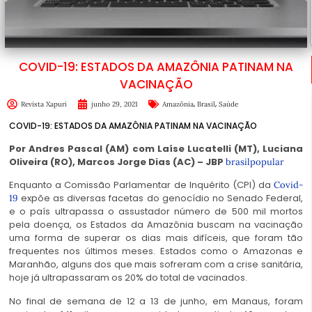
COVID-19: ESTADOS DA AMAZÔNIA PATINAM NA
VACINAÇÃO
,
,
Revista Xapuri
junho 29, 2021
Amazônia
Brasil
Saúde
COVID-19: ESTADOS DA AMAZÔNIA PATINAM NA VACINAÇÃO
Por Andres Pascal (AM) com Laíse Lucatelli (MT), Luciana
Oliveira (RO), Marcos Jorge Dias (AC) – JBP
brasilpopular
Enquanto a Comissão Parlamentar de Inquérito (CPI) da
Covid-
expõe as diversas facetas do genocídio no Senado Federal,
19
e o país ultrapassa o assustador número de 500 mil mortos
pela doença, os Estados da Amazônia buscam na vacinação
uma forma de superar os dias mais difíceis, que foram tão
frequentes nos últimos meses. Estados como o Amazonas e
Maranhão, alguns dos que mais sofreram com a crise sanitária,
hoje já ultrapassaram os 20% do total de vacinados.
No final de semana de 12 a 13 de junho, em Manaus, foram