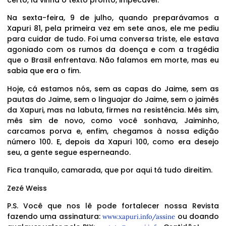
Na sexta-feira, 9 de julho, quando preparávamos a
Xapuri 81, pela primeira vez em sete anos, ele me pediu
para cuidar de tudo. Foi uma conversa triste, ele estava
agoniado com os rumos da doença e com a tragédia
que o Brasil enfrentava. Não falamos em morte, mas eu
sabia que era o fim.
Hoje, cá estamos nós, sem as capas do Jaime, sem as
pautas do Jaime, sem o linguajar do Jaime, sem o jaimês
da Xapuri, mas na labuta, firmes na resistência. Mês sim,
mês sim de novo, como você sonhava, Jaiminho,
carcamos porva e, enfim, chegamos à nossa edição
número 100. E, depois da Xapuri 100, como era desejo
seu, a gente segue esperneando.
Fica tranquilo, camarada, que por aqui tá tudo direitim.
Zezé Weiss
P.S. Você que nos lê pode fortalecer nossa Revista
fazendo uma assinatura:
ou doando
www.xapuri.info/assine