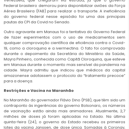
Venezuela, que chegaram via estrada, já que o governo
Federal brasileiro demorou para disponibilizar aviões da Força
Aérea Brasileira (FAB) para realizar o transporte. A ineficiência
do governo federal nesse episódio foi uma das principais
pautas da CPI da Covid no Senado.
Outro agravante em Manaus foi a tentativa do Governo Federal
de fazer experimentos com o uso de medicamentos sem
qualquer comprovação científica de eficiência contra o Covid-
19, como a cloroquina e a ivermectina. O fato foi comprovado
durante o depoimento da Secretária do Ministério da Saúde,
Mayra Pinheiro, conhecida como Capitã Cloroquina, que esteve
em Manaus durante o momento mais sensível da pandemia na
cidade. Mayra admitiu que indicou que médicos da capital
amazonense adotassem o protocolo do “tratamento precoce”
para a doença.
Restrições e Vacina no Maranhão
No Maranhão do governador Flávio Dino (PSB), que têm sido um
contraponto às ingerências do governo Bolsonaro, os números
de vacinação estão ainda mais animadores. Atualmente, 2,7
milhões de doses já foram aplicadas no Estado. Na última
quinta-feira (24), o governo do Estado recebeu os primeiros
lotes da vacina Janssen, de dose única. Somadas à Coronav,