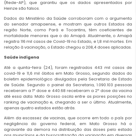
(Rede-AP), que garantiu que os dados apresentados por
Heinze são falsos.
Dados do Ministério da Saúde corroboram com o argumento
do senador amapaense, e mostram que outros Estados da
região Norte, como Pará e Tocantins, têm coeficientes de
mortalidade menores que o do Amapá. Atualmente, o Amapá
registra 116 mil casos de Covid-19 no Estado, e 1,8 mil mortes. Em
relação à vacinação, o Estado chegou a 208,4 doses aplicadas.
Saúde indígena
Até a quinta-feira (24), foram registrados 443 mil casos de
covid-19 e 11,6 mil óbitos em Mato Grosso, segundo dados do
boletim epidemiológico divulgados pela Secretaria de Estado
de Saúde. Segundo o painel da Secretaria, 1.090.103 pessoas
receberam a 1ª dose e 440.68 receberam a 2ª dose da vacina
até essa data. Mato Grosso oscila entre as piores posições no
ranking de vacinação e, chegando a ser o último. Atualmente,
apenas quatro estados estão atrás.
Além da escassez de vacinas, que ocorre em todo o país por
negligência do governo federal, em Mato Grosso há o
agravante da demora na distribuição das doses pelo estado
aos municípios e da burocratização da vacinação em diversas