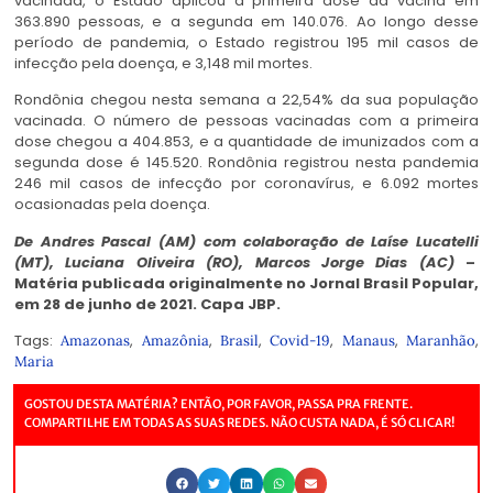
vacinada, o Estado aplicou a primeira dose da vacina em
363.890 pessoas, e a segunda em 140.076. Ao longo desse
período de pandemia, o Estado registrou 195 mil casos de
infecção pela doença, e 3,148 mil mortes.
Rondônia chegou nesta semana a 22,54% da sua população
vacinada. O número de pessoas vacinadas com a primeira
dose chegou a 404.853, e a quantidade de imunizados com a
segunda dose é 145.520. Rondônia registrou nesta pandemia
246 mil casos de infecção por coronavírus, e 6.092 mortes
ocasionadas pela doença.
De Andres Pascal (AM) com colaboração de Laíse Lucatelli
(MT), Luciana Oliveira (RO), Marcos Jorge Dias (AC)
–
Matéria publicada originalmente no Jornal Brasil Popular,
em 28 de junho de 2021. Capa JBP.
Tags:
,
,
,
,
,
,
Amazonas
Amazônia
Brasil
Covid-19
Manaus
Maranhão
Maria
GOSTOU DESTA MATÉRIA? ENTÃO, POR FAVOR, PASSA PRA FRENTE.
COMPARTILHE EM TODAS AS SUAS REDES. NÃO CUSTA NADA, É SÓ CLICAR!