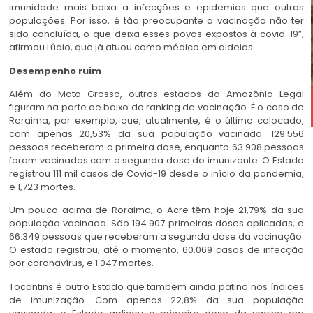
imunidade mais baixa a infecções e epidemias que outras
populações. Por isso, é tão preocupante a vacinação não ter
sido concluída, o que deixa esses povos expostos à covid-19”,
afirmou Lúdio, que já atuou como médico em aldeias.
Desempenho ruim
Além do Mato Grosso, outros estados da Amazônia Legal
figuram na parte de baixo do ranking de vacinação. É o caso de
Roraima, por exemplo, que, atualmente, é o último colocado,
com apenas 20,53% da sua população vacinada. 129.556
pessoas receberam a primeira dose, enquanto 63.908 pessoas
foram vacinadas com a segunda dose do imunizante. O Estado
registrou 111 mil casos de Covid-19 desde o início da pandemia,
e 1,723 mortes.
Um pouco acima de Roraima, o Acre têm hoje 21,79% da sua
população vacinada. São 194.907 primeiras doses aplicadas, e
66.349 pessoas que receberam a segunda dose da vacinação.
O estado registrou, até o momento, 60.069 casos de infecção
por coronavírus, e 1.047 mortes.
Tocantins é outro Estado que também ainda patina nos índices
de imunização. Com apenas 22,8% da sua população