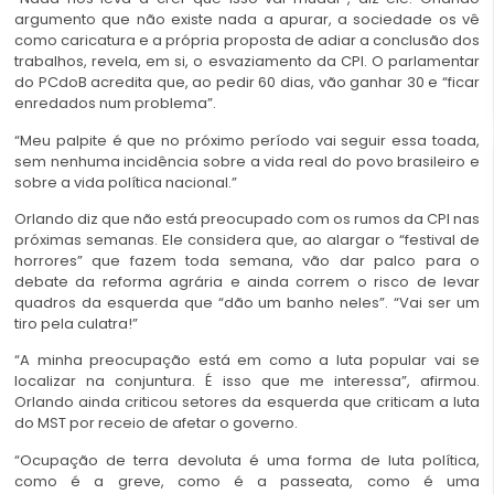
argumento que não existe nada a apurar, a sociedade os vê
como caricatura e a própria proposta de adiar a conclusão dos
trabalhos, revela, em si, o esvaziamento da CPI. O parlamentar
do PCdoB acredita que, ao pedir 60 dias, vão ganhar 30 e “ficar
enredados num problema”.
“Meu palpite é que no próximo período vai seguir essa toada,
sem nenhuma incidência sobre a vida real do povo brasileiro e
sobre a vida política nacional.”
Orlando diz que não está preocupado com os rumos da CPI nas
próximas semanas. Ele considera que, ao alargar o “festival de
horrores” que fazem toda semana, vão dar palco para o
debate da reforma agrária e ainda correm o risco de levar
quadros da esquerda que “dão um banho neles”. “Vai ser um
tiro pela culatra!”
“A minha preocupação está em como a luta popular vai se
localizar na conjuntura. É isso que me interessa”, afirmou.
Orlando ainda criticou setores da esquerda que criticam a luta
do MST por receio de afetar o governo.
“Ocupação de terra devoluta é uma forma de luta política,
como é a greve, como é a passeata, como é uma