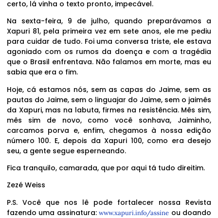
certo, lá vinha o texto pronto, impecável.
Na sexta-feira, 9 de julho, quando preparávamos a
Xapuri 81, pela primeira vez em sete anos, ele me pediu
para cuidar de tudo. Foi uma conversa triste, ele estava
agoniado com os rumos da doença e com a tragédia
que o Brasil enfrentava. Não falamos em morte, mas eu
sabia que era o fim.
Hoje, cá estamos nós, sem as capas do Jaime, sem as
pautas do Jaime, sem o linguajar do Jaime, sem o jaimês
da Xapuri, mas na labuta, firmes na resistência. Mês sim,
mês sim de novo, como você sonhava, Jaiminho,
carcamos porva e, enfim, chegamos à nossa edição
número 100. E, depois da Xapuri 100, como era desejo
seu, a gente segue esperneando.
Fica tranquilo, camarada, que por aqui tá tudo direitim.
Zezé Weiss
P.S. Você que nos lê pode fortalecer nossa Revista
fazendo uma assinatura:
ou doando
www.xapuri.info/assine