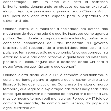
concentração. Tem um time que está lá resistindo
brilhantemente, denunciando os ataques da extrema-direita”,
elogiou. Agora, é pressionar o presidente da Câmara, Arthur
Lira, para não abrir mais espaço para o espetáculo da
extrema-direta.
Orlando insistiu que mobilizar a sociedade em defesa das
mudanças do Governo Lula é o que lhe interessa como agenda
política. Segundo ele, a conjuntura está evoluindo, conforme as
condições econômicas do Brasil melhoram. “O governo
brasileiro está recuperando a credibilidade internacional do
país, isso tem repercussão na economia. As coisas começam a
entrar no eixo e não acho razoável a gente ficar na defensiva,
por isso, eu estou seguro que o desfecho dessa CPI será a
nosso favor, porque não tem o que apontar”.
Orlando alerta ainda que a CPI é também diversionismo, e
cortina de fumaça para a agenda que a extrema-direita de
Ricardo Salles quer articular no Congresso. Ele citou o marco
temporal, que legaliza a exploração das terras indígenas. “Nós
temos que desanuviar o ambiente ao denunciar a farsa da CPI,
mas ao mesmo tempo reafirmar valores. Porque o MST fala de
comida de verdade, de comida sem veneno, do papel da
agricultura familiar”.