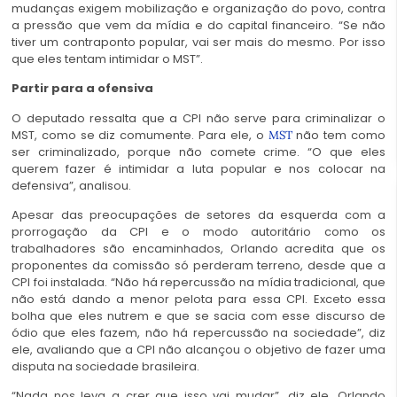
mudanças exigem mobilização e organização do povo, contra
a pressão que vem da mídia e do capital financeiro. “Se não
tiver um contraponto popular, vai ser mais do mesmo. Por isso
que eles tentam intimidar o MST”.
Partir para a ofensiva
O deputado ressalta que a CPI não serve para criminalizar o
MST, como se diz comumente. Para ele, o
não tem como
MST
ser criminalizado, porque não comete crime. “O que eles
querem fazer é intimidar a luta popular e nos colocar na
defensiva”, analisou.
Apesar das preocupações de setores da esquerda com a
prorrogação da CPI e o modo autoritário como os
trabalhadores são encaminhados, Orlando acredita que os
proponentes da comissão só perderam terreno, desde que a
CPI foi instalada. “Não há repercussão na mídia tradicional, que
não está dando a menor pelota para essa CPI. Exceto essa
bolha que eles nutrem e que se sacia com esse discurso de
ódio que eles fazem, não há repercussão na sociedade”, diz
ele, avaliando que a CPI não alcançou o objetivo de fazer uma
disputa na sociedade brasileira.
“Nada nos leva a crer que isso vai mudar”, diz ele. Orlando