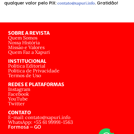
qualquer valor pelo PIX:
. Gratidão!
contato@xapuri.info
SOBRE A REVISTA
Quem Somos
Nossa História
Missão e Valores
Quem Faz a Xapuri
INSTITUCIONAL
Política Editorial
Política de Privacidade
Termos de Uso
REDES E PLATAFORMAS
Instagram
Facebook
YouTube
Twitter
CONTATO
E-mail: contato@xapuri.info
WhatsApp: +55 61 99991-1563
Formosa – GO