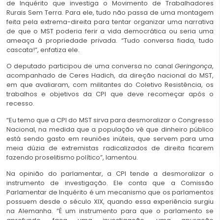
de Inquérito que investiga o Movimento de Trabalhadores
Rurais Sem Terra. Para ele, tudo não passa de uma montagem
feita pela extrema-direita para tentar organizar uma narrativa
de que o MST poderia ferir a vida democrática ou seria uma
ameaça à propriedade privada. “Tudo conversa fiada, tudo
cascata!”, enfatiza ele.
O deputado participou de uma conversa no canal
Geringonça
,
acompanhado de Ceres Hadich, da direção nacional do MST,
em que avaliaram, com militantes do Coletivo Resistência, os
trabalhos e objetivos da CPI que deve recomeçar após o
recesso.
“Eu temo que a CPI do MST sirva para desmoralizar o Congresso
Nacional, na medida que a população vê que dinheiro público
está sendo gasto em reuniões inúteis, que servem para uma
meia dúzia de extremistas radicalizados de direita ficarem
fazendo proselitismo político”, lamentou.
Na opinião do parlamentar, a CPI tende a desmoralizar o
instrumento de investigação. Ele conta que a Comissão
Parlamentar de Inquérito é um mecanismo que os parlamentos
possuem desde o século XIX, quando essa experiência surgiu
na Alemanha. “É um instrumento para que o parlamento se