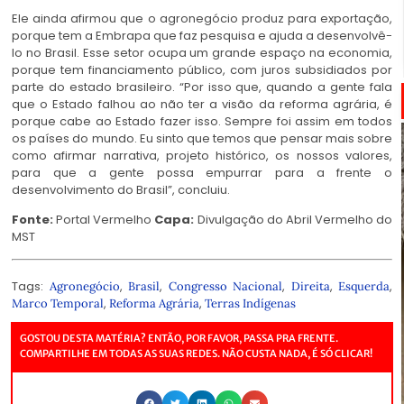
Ele ainda afirmou que o agronegócio produz para exportação,
porque tem a Embrapa que faz pesquisa e ajuda a desenvolvê-
lo no Brasil. Esse setor ocupa um grande espaço na economia,
porque tem financiamento público, com juros subsidiados por
parte do estado brasileiro. “Por isso que, quando a gente fala
que o Estado falhou ao não ter a visão da reforma agrária, é
porque cabe ao Estado fazer isso. Sempre foi assim em todos
os países do mundo. Eu sinto que temos que pensar mais sobre
como afirmar narrativa, projeto histórico, os nossos valores,
para que a gente possa empurrar para a frente o
desenvolvimento do Brasil”, concluiu.
Fonte:
Portal Vermelho
Capa:
Divulgação do Abril Vermelho do
MST
Tags:
,
,
,
,
,
Agronegócio
Brasil
Congresso Nacional
Direita
Esquerda
,
,
Marco Temporal
Reforma Agrária
Terras Indígenas
GOSTOU DESTA MATÉRIA? ENTÃO, POR FAVOR, PASSA PRA FRENTE.
COMPARTILHE EM TODAS AS SUAS REDES. NÃO CUSTA NADA, É SÓ CLICAR!