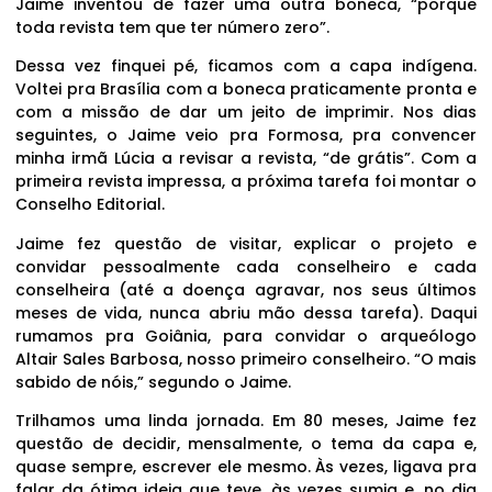
Jaime inventou de fazer uma outra boneca, “porque
toda revista tem que ter número zero”.
Dessa vez finquei pé, ficamos com a capa indígena.
Voltei pra Brasília com a boneca praticamente pronta e
com a missão de dar um jeito de imprimir. Nos dias
seguintes, o Jaime veio pra Formosa, pra convencer
minha irmã Lúcia a revisar a revista, “de grátis”. Com a
primeira revista impressa, a próxima tarefa foi montar o
Conselho Editorial.
Jaime fez questão de visitar, explicar o projeto e
convidar pessoalmente cada conselheiro e cada
conselheira (até a doença agravar, nos seus últimos
meses de vida, nunca abriu mão dessa tarefa). Daqui
rumamos pra Goiânia, para convidar o arqueólogo
Altair Sales Barbosa, nosso primeiro conselheiro. “O mais
sabido de nóis,” segundo o Jaime.
Trilhamos uma linda jornada. Em 80 meses, Jaime fez
questão de decidir, mensalmente, o tema da capa e,
quase sempre, escrever ele mesmo. Às vezes, ligava pra
falar da ótima ideia que teve, às vezes sumia e, no dia