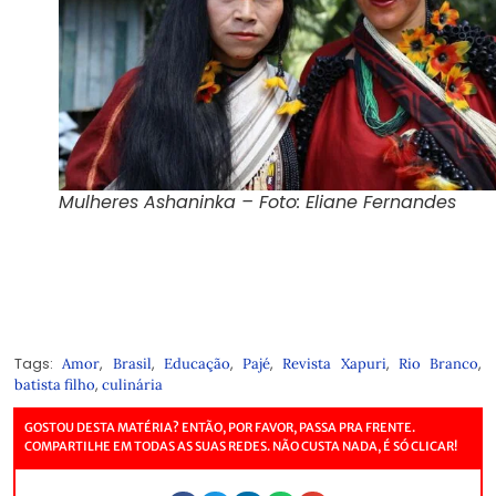
Mulheres Ashaninka – Foto: Eliane Fernandes
Tags:
,
,
,
,
,
,
Amor
Brasil
Educação
Pajé
Revista Xapuri
Rio Branco
,
batista filho
culinária
GOSTOU DESTA MATÉRIA? ENTÃO, POR FAVOR, PASSA PRA FRENTE.
COMPARTILHE EM TODAS AS SUAS REDES. NÃO CUSTA NADA, É SÓ CLICAR!