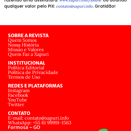
fazendo uma assinatura:
ou doando
www.xapuri.info/assine
qualquer valor pelo PIX:
. Gratidão!
contato@xapuri.info
SOBRE A REVISTA
Quem Somos
Nossa História
Missão e Valores
Quem Faz a Xapuri
INSTITUCIONAL
Política Editorial
Política de Privacidade
Termos de Uso
REDES E PLATAFORMAS
Instagram
Facebook
YouTube
Twitter
CONTATO
E-mail: contato@xapuri.info
WhatsApp: +55 61 99991-1563
Formosa – GO