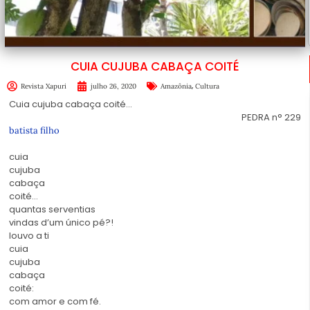
CUIA CUJUBA CABAÇA COITÉ
,
Revista Xapuri
julho 26, 2020
Amazônia
Cultura
Cuia cujuba cabaça coité…
PEDRA n° 229
batista filho
cuia
cujuba
cabaça
coité…
quantas serventias
vindas d’um único pé?!
louvo a ti
cuia
cujuba
cabaça
coité:
com amor e com fé.