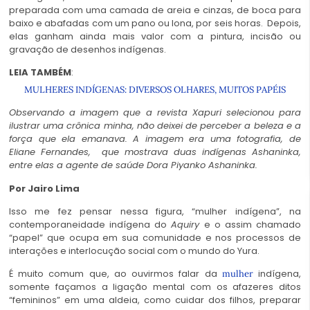
preparada com uma camada de areia e cinzas, de boca para
baixo e abafadas com um pano ou lona, por seis horas. Depois,
elas ganham ainda mais valor com a pintura, incisão ou
gravação de desenhos indígenas.
LEIA TAMBÉM
:
MULHERES INDÍGENAS: DIVERSOS OLHARES, MUITOS PAPÉIS
Observando a imagem que a revista Xapuri selecionou para
ilustrar uma crônica minha, não deixei de perceber a beleza e a
força que ela emanava. A imagem era uma fotografia, de
Eliane Fernandes, que mostrava duas indígenas Ashaninka,
entre elas a agente de saúde Dora Piyanko Ashaninka.
Por Jairo Lima
Isso me fez pensar nessa figura, “mulher indígena”, na
contemporaneidade indígena do
Aquiry
e o assim chamado
“papel” que ocupa em sua comunidade e nos processos de
interações e interlocução social com o mundo do Yura.
É muito comum que, ao ouvirmos falar da
indígena,
mulher
somente façamos a ligação mental com os afazeres ditos
“femininos” em uma aldeia, como cuidar dos filhos, preparar