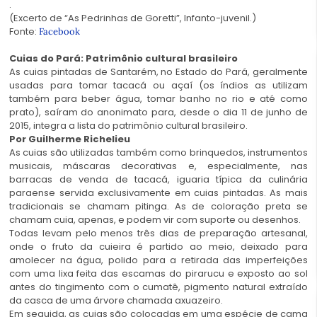
.
(Excerto de “As Pedrinhas de Goretti”, Infanto-juvenil.)
Fonte:
Facebook
Cuias do Pará: Patrimônio cultural brasileiro
As cuias pintadas de Santarém, no Estado do Pará, geralmente
usadas para tomar tacacá ou açaí (os índios as utilizam
também para beber água, tomar banho no rio e até como
prato), saíram do anonimato para, desde o dia 11 de junho de
2015, integra a lista do patrimônio cultural brasileiro.
Por Guilherme Richelieu
As cuias são utilizadas também como brinquedos, instrumentos
musicais, máscaras decorativas e, especialmente, nas
barracas de venda de tacacá, iguaria típica da culinária
paraense servida exclusivamente em cuias pintadas. As mais
tradicionais se chamam pitinga. As de coloração preta se
chamam cuia, apenas, e podem vir com suporte ou desenhos.
Todas levam pelo menos três dias de preparação artesanal,
onde o fruto da cuieira é partido ao meio, deixado para
amolecer na água, polido para a retirada das imperfeições
com uma lixa feita das escamas do pirarucu e exposto ao sol
antes do tingimento com o cumatê, pigmento natural extraído
da casca de uma árvore chamada axuazeiro.
Em seguida, as cuias são colocadas em uma espécie de cama