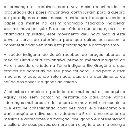
A presença e trabalhos cada vez mais reconhecidos e
procurados das pajés Yawanawá contribuíram para a quebra
de paradigmas nesse nosso mundo em transição, onde o
papel da mulher no assim chamado “sagrado indígena”
assumiu nova posição. E, ao contrário do que acham, os assim
chamados “puristas”, este movimento deu nova vida a este
povo e serviu de referência para que outros passassem a
considerar cada vez mais esta participação e protagonismo.
A saúde indígena do Juruá recebeu de braços abertos a
médica Gilda Maria Yawanawá, primeira médica indígena do
Acre, nascida e criada na Terra Indígena Rio Gregório e que,
através de parcerias de seu povo foi para Cuba para cursar
medicina e que, tendo retornado, atuará no atendimento de
saúde aos povos indígenas do estado.
Citei estes exemplos, e poderia citar muitos outros, só aqui no
Aquiry, isso sem contar no restante do país onde várias
lideranças mulheres se destacam.Um movimento crescente, e
que está se consolidando cada vez mais, é o intercambio e
participação em diversas atividades no Brasil e no exterior de
mestras e aprendizes da tradição, divulgando e apresentando
a cultura de seus povos, sempre com alegria e com a energia