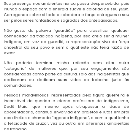
Sua presença nos ambientes nunca passa despercebida, pois
inunda o espaço com a energia suave e colorida de seu
yuxin
.
Carregando sobre si toda a sabedora e força entregues a seu
ser pelos seres fantásticos e sagrados dos antepassados.
Não gosto da palavra “guardião” para classificar qualquer
conhecedor da tradição indígena, por isso creio ser a mulher
indígena, em vez de guardiã, a representação viva da força
ancestral do seu povo e sem a qual este não teria razão de
existir.
Não poderia terminar minha reflexão sem citar outra
“categoria” de mulheres que, por seu engajamento, são
consideradas como parte da cultura. Falo das indigenistas que
dedicaram ou dedicam suas vidas ao trabalho junto às
comunidades.
Pessoas maravilhosas, representadas pela figura guerreira e
incansável da querida e eterna professora de indigenismo,
Dedê Maia, que mesmo após ultrapassar a idade de
aposentadoria, continua envolvida em projetos e lutas em prol
dos direitos e chamada “agenda indígena”, e com a qual tenho
a felicidade de cruzar, vez ou outra, em diferentes ambientais
de trabalho.