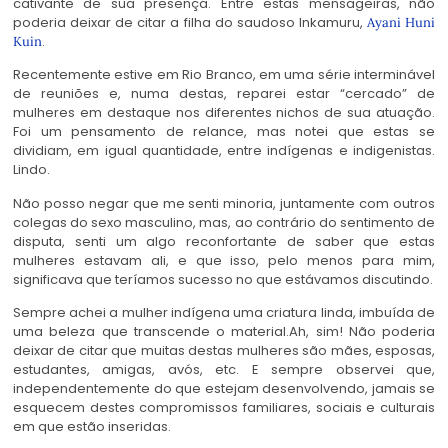
cativante de sua presença. Entre estas mensageiras, não
poderia deixar de citar a filha do saudoso Inkamuru,
Ayani Huni
.
Kuin
Recentemente estive em Rio Branco, em uma série interminável
de reuniões e, numa destas, reparei estar “cercado” de
mulheres em destaque nos diferentes nichos de sua atuação.
Foi um pensamento de relance, mas notei que estas se
dividiam, em igual quantidade, entre indígenas e indigenistas.
Lindo.
Não posso negar que me senti minoria, juntamente com outros
colegas do sexo masculino, mas, ao contrário do sentimento de
disputa, senti um algo reconfortante de saber que estas
mulheres estavam ali, e que isso, pelo menos para mim,
significava que teríamos sucesso no que estávamos discutindo.
Sempre achei a mulher indígena uma criatura linda, imbuída de
uma beleza que transcende o material.Ah, sim! Não poderia
deixar de citar que muitas destas mulheres são mães, esposas,
estudantes, amigas, avós, etc. E sempre observei que,
independentemente do que estejam desenvolvendo, jamais se
esquecem destes compromissos familiares, sociais e culturais
em que estão inseridas.