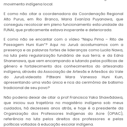
movimento indígena local.
E como não citar a coordenadora da Coordenação Regional
Alto Purus, em Rio Branco, Maria Evanízia Puyanawa, que
conseguiu recolocar em pleno funcionamento esta unidade da
FUNAI, que praticamente estava inoperante e deteriorada.
E como não se encantar com o vídeo “Nixpu Pima – Rito de
Passagem Huni Kuin”? Aqui no Juruá acostumamos com a
presença e as palavras fortes de lideranças como Lucila Nawa,
na luta pela regularização fundiária de sua terra; e da Edna
Shanenawa, que vem encampando e lutando pelas políticas de
gênero e fortalecimento dos conhecimentos do artesanato
indígena, através da Associação de Artesãs e Artesãos do Vale
do Juruá.videasta Pãteani Mara Vanessa Huni Kuin,
apresentando uma visão única e rica da cerimônia de batismo
tradicional de seu povo?
Não poderia deixar de citar a prof Francisca Yaka Shawãdawa,
que iniciou sua trajetória no magistério indígena sob meus
cuidados, há dezesseis anos atrás, e hoje é a presidente da
Organização dos Professores Indígenas do Acre (OPIAC),
referência na luta pelos direitos dos professores e pelas
políticas voltadas à educação escolar indígena.