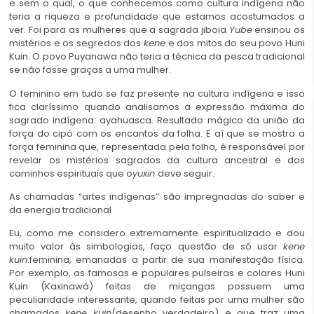
e sem o qual, o que conhecemos como cultura indígena não
teria a riqueza e profundidade que estamos acostumados a
ver. Foi para as mulheres que a sagrada jiboia
Yube
ensinou os
mistérios e os segredos dos
kene
e dos mitos do seu povo Huni
Kuin. O povo Puyanawa não teria a técnica da pesca tradicional
se não fosse graças a uma mulher.
O feminino em tudo se faz presente na cultura indígena e isso
fica claríssimo quando analisamos a expressão máxima do
sagrado indígena: ayahuasca. Resultado mágico da união da
força do cipó com os encantos da folha. E aí que se mostra a
força feminina que, representada pela folha, é responsável por
revelar os mistérios sagrados da cultura ancestral e dos
caminhos espirituais que o
yuxin
deve seguir.
As chamadas “artes indígenas” são impregnadas do saber e
da energia tradicional
Eu, como me considero extremamente espiritualizado e dou
muito valor às simbologias, faço questão de só usar
kene
kuin
.feminina, emanadas a partir de sua manifestação física.
Por exemplo, as famosas e populares pulseiras e colares Huni
Kuin (Kaxinawá) feitas de miçangas possuem uma
peculiaridade interessante, quando feitas por uma mulher são
chamados
kene kuin
(desenho verdadeiro) e que traz uma