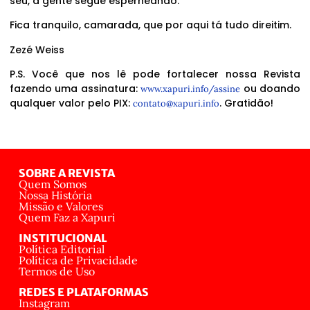
seu, a gente segue esperneando.
Fica tranquilo, camarada, que por aqui tá tudo direitim.
Zezé Weiss
P.S. Você que nos lê pode fortalecer nossa Revista
fazendo uma assinatura:
ou doando
www.xapuri.info/assine
qualquer valor pelo PIX:
. Gratidão!
contato@xapuri.info
SOBRE A REVISTA
Quem Somos
Nossa História
Missão e Valores
Quem Faz a Xapuri
INSTITUCIONAL
Política Editorial
Política de Privacidade
Termos de Uso
REDES E PLATAFORMAS
Instagram