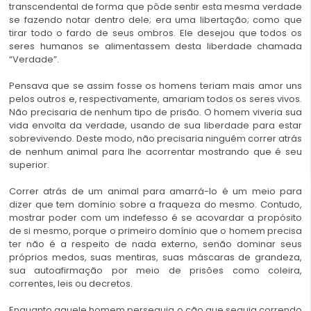
transcendental de forma que pôde sentir esta mesma verdade
se fazendo notar dentro dele; era uma libertação; como que
tirar todo o fardo de seus ombros. Ele desejou que todos os
seres humanos se alimentassem desta liberdade chamada
“Verdade”.
Pensava que se assim fosse os homens teriam mais amor uns
pelos outros e, respectivamente, amariam todos os seres vivos.
Não precisaria de nenhum tipo de prisão. O homem viveria sua
vida envolta da verdade, usando de sua liberdade para estar
sobrevivendo. Deste modo, não precisaria ninguém correr atrás
de nenhum animal para lhe acorrentar mostrando que é seu
superior.
Correr atrás de um animal para amarrá-lo é um meio para
dizer que tem domínio sobre a fraqueza do mesmo. Contudo,
mostrar poder com um indefesso é se acovardar a propósito
de si mesmo, porque o primeiro domínio que o homem precisa
ter não é a respeito de nada externo, senão dominar seus
próprios medos, suas mentiras, suas máscaras de grandeza,
sua autoafirmação por meio de prisões como coleira,
correntes, leis ou decretos.
Enquanto aquele homem perseguia o cão que seguia correndo