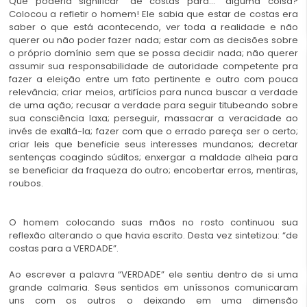
Que poderia significar “de costas para…” alguma coisa?
Colocou a refletir o homem! Ele sabia que estar de costas era
saber o que está acontecendo, ver toda a realidade e não
querer ou não poder fazer nada; estar com as decisões sobre
o próprio domínio sem que se possa decidir nada; não querer
assumir sua responsabilidade de autoridade competente pra
fazer a eleição entre um fato pertinente e outro com pouca
relevância; criar meios, artifícios para nunca buscar a verdade
de uma ação; recusar a verdade para seguir titubeando sobre
sua consciência laxa; perseguir, massacrar a veracidade ao
invés de exaltá-la; fazer com que o errado pareça ser o certo;
criar leis que beneficie seus interesses mundanos; decretar
sentenças coagindo súditos; enxergar a maldade alheia para
se beneficiar da fraqueza do outro; encobertar erros, mentiras,
roubos.
O homem colocando suas mãos no rosto continuou sua
reflexão alterando o que havia escrito. Desta vez sintetizou: “de
costas para a VERDADE”.
Ao escrever a palavra “VERDADE” ele sentiu dentro de si uma
grande calmaria. Seus sentidos em uníssonos comunicaram
uns com os outros o deixando em uma dimensão