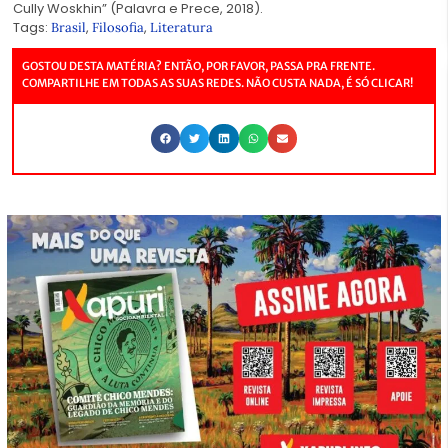
Cully Woskhin” (Palavra e Prece, 2018).
Tags:
,
,
Brasil
Filosofia
Literatura
GOSTOU DESTA MATÉRIA? ENTÃO, POR FAVOR, PASSA PRA FRENTE.
COMPARTILHE EM TODAS AS SUAS REDES. NÃO CUSTA NADA, É SÓ CLICAR!