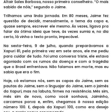
Altair Sales Barbosa, nosso primeiro conselheiro. “O mais
sabido de nóis,” segundo o Jaime.
Trilhamos uma linda jornada. Em 80 meses, Jaime fez
questão de decidir, mensalmente, o tema da capa e,
quase sempre, escrever ele mesmo. Às vezes, ligava pra
falar da ótima ideia que teve, às vezes sumia e, no dia
certo, lá vinha o texto pronto, impecável.
Na sexta-feira, 9 de julho, quando preparávamos a
Xapuri 81, pela primeira vez em sete anos, ele me pediu
para cuidar de tudo. Foi uma conversa triste, ele estava
agoniado com os rumos da doença e com a tragédia
que o Brasil enfrentava. Não falamos em morte, mas eu
sabia que era o fim.
Hoje, cá estamos nós, sem as capas do Jaime, sem as
pautas do Jaime, sem o linguajar do Jaime, sem o jaimês
da Xapuri, mas na labuta, firmes na resistência. Mês sim,
mês sim de novo, como você sonhava, Jaiminho,
carcamos porva e, enfim, chegamos à nossa edição
número 100. E, depois da Xapuri 100, como era desejo