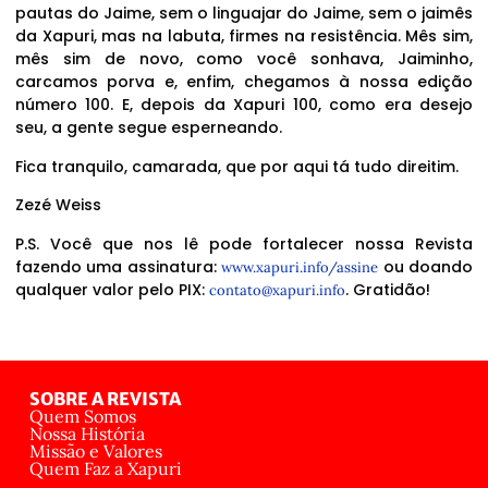
pautas do Jaime, sem o linguajar do Jaime, sem o jaimês
da Xapuri, mas na labuta, firmes na resistência. Mês sim,
mês sim de novo, como você sonhava, Jaiminho,
carcamos porva e, enfim, chegamos à nossa edição
número 100. E, depois da Xapuri 100, como era desejo
seu, a gente segue esperneando.
Fica tranquilo, camarada, que por aqui tá tudo direitim.
Zezé Weiss
P.S. Você que nos lê pode fortalecer nossa Revista
fazendo uma assinatura:
ou doando
www.xapuri.info/assine
qualquer valor pelo PIX:
. Gratidão!
contato@xapuri.info
SOBRE A REVISTA
Quem Somos
Nossa História
Missão e Valores
Quem Faz a Xapuri