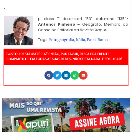
<
p class=”” data-start=”53″ data-end=”135″>
Antenor Pinheiro –
Geógrafo. Membro do
Conselho Editorial da
Revista Xapuri
.
Tags:
,
,
,
Fotogeografia
Itália
Papa
Roma
GOSTOU DESTA MATÉRIA? ENTÃO, POR FAVOR, PASSA PRA FRENTE.
COMPARTILHE EM TODAS AS SUAS REDES. NÃO CUSTA NADA, É SÓ CLICAR!