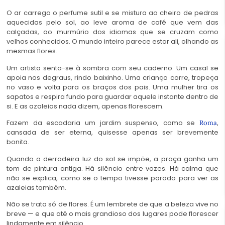
O ar carrega o perfume sutil e se mistura ao cheiro de pedras
aquecidas pelo sol, ao leve aroma de café que vem das
calçadas, ao murmúrio dos idiomas que se cruzam como
velhos conhecidos. O mundo inteiro parece estar ali, olhando as
mesmas flores.
Um artista senta-se à sombra com seu caderno. Um casal se
apoia nos degraus, rindo baixinho. Uma criança corre, tropeça
no vaso e volta para os braços dos pais. Uma mulher tira os
sapatos e respira fundo para guardar aquele instante dentro de
si. E as azaleias nada dizem, apenas florescem.
Fazem da escadaria um jardim suspenso, como se
,
Roma
cansada de ser eterna, quisesse apenas ser brevemente
bonita.
Quando a derradeira luz do sol se impõe, a praça ganha um
tom de pintura antiga. Há silêncio entre vozes. Há calma que
não se explica, como se o tempo tivesse parado para ver as
azaleias também.
Não se trata só de flores. É um lembrete de que a beleza vive no
breve — e que até o mais grandioso dos lugares pode florescer
lindamente em silêncio.