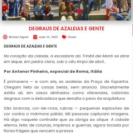
DEGRAUS DE AZALEIAS E GENTE
Revista Xapuri
maio 13, 2025
Home
DEGRAUS DE AZALEIAS E GENTE
No
coração
da
cidade,
a
escadaria
da
Trinità
dei
Monti
se
abre
em
leque,
em
pedra
clara,
sob
o
céu
limpo
de
abril…
Por Antenor Pinheiro, especial de Roma, Itália
É
primavera
— e com ela, as azaleias da Praça de Espanha.
Chegam feito as coisas belas, sem anúncio. Discretamente
estão ali, em vasos alinhados como oferendas, cobrindo
degraus com a delicadeza que desafia o peso da arquitetura.
São brancas, cor-de-rosa, rubras — pequenas explosões de
cor contra o mármore pálido. Mil pessoas capturam imagens.
Há algo naquele contraste que as obriga ao clique. A cidade
eterna, feita de colunas, impérios e guerras, agora tocada por
flores frágeis que vencem a pressa.