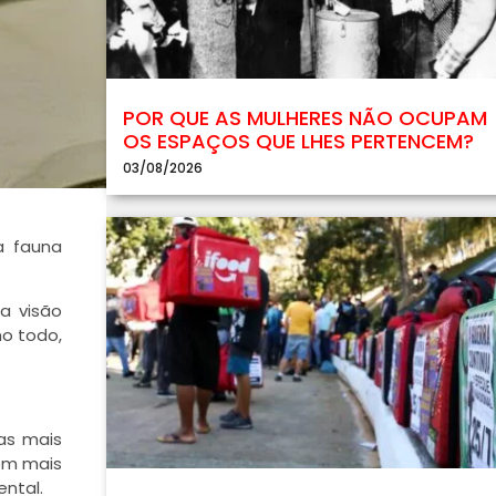
POR QUE AS MULHERES NÃO OCUPAM
OS ESPAÇOS QUE LHES PERTENCEM?
03/08/2026
a fauna
a visão
no todo,
as mais
com mais
ental.