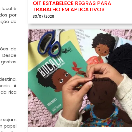
OIT ESTABELECE REGRAS PARA
 local é
TRABALHO EM APLICATIVOS
dos por
30/07/2026
ação do
ções de
. Desde
 gostos
destina,
cais. A
 da rica
de sejam
m papel