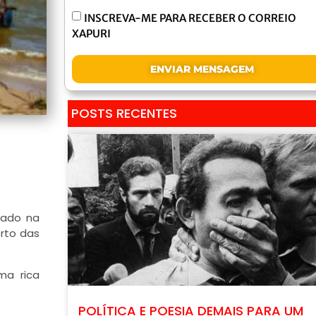
INSCREVA-ME PARA RECEBER O CORREIO
XAPURI
ENVIAR MENSAGEM
POSTS RECENTES
zado na
erto das
ma rica
POLÍTICA E POESIA DEMAIS PARA UM