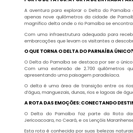
A aventura para explorar o Delta do Parnaíba
apenas nove quilômetros da cidade de Parnaíba
magnífico delta onde o rio Parnaíba se encontr
Com uma infraestrutura adequada para receber
embarcações que levam os visitantes a descobri
O QUE TORNA O DELTA DO PARNAÍBA ÚNICO
O Delta do Parnaíba se destaca por ser o únic
Com uma extensão de 2.700 quilômetros qu
apresentando uma paisagem paradisíaca.
O delta é uma área de transição entre os ri
d’água, manguezais, dunas, rios e lagoas de águ
A ROTA DAS EMOÇÕES: CONECTANDO DEST
O Delta do Parnaíba faz parte da Rota das
Jericoacoara, no Ceará, e os Lençóis Maranhens
Esta rota é conhecida por suas belezas natura