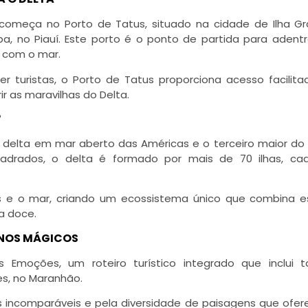
 começa no Porto de Tatus, situado na cidade de Ilha Gr
, no Piauí. Este porto é o ponto de partida para adentr
a com o mar.
 turistas, o Porto de Tatus proporciona acesso facilita
r as maravilhas do Delta.
?
o delta em mar aberto das Américas e o terceiro maior do
adrados, o delta é formado por mais de 70 ilhas, c
os e o mar, criando um ecossistema único que combina e
a doce.
INOS MÁGICOS
 Emoções, um roteiro turístico integrado que inclui
es, no Maranhão.
is incomparáveis e pela diversidade de paisagens que ofe