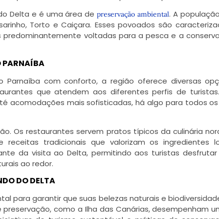
a do Delta e é uma área de
. A população
preservação ambiental
sarinho, Torto e Caiçara. Esses povoados são caracteriza
es predominantemente voltadas para a pesca e a conserv
 PARNAÍBA
o Parnaíba com conforto, a região oferece diversas op
aurantes que atendem aos diferentes perfis de turistas
até acomodações mais sofisticadas, há algo para todos os
ão. Os restaurantes servem pratos típicos da culinária nor
eceitas tradicionais que valorizam os ingredientes lo
te da visita ao Delta, permitindo aos turistas desfrutar
urais ao redor.
NDO DO DELTA
al para garantir que suas belezas naturais e biodiversida
de preservação, como a Ilha das Canárias, desempenham u