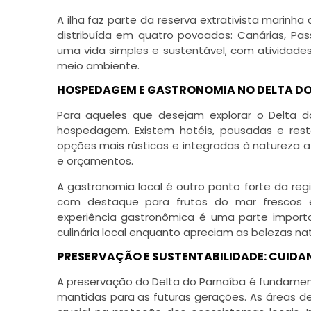
A ilha faz parte da reserva extrativista marinh
distribuída em quatro povoados: Canárias, Pas
uma vida simples e sustentável, com atividad
meio ambiente.
HOSPEDAGEM E GASTRONOMIA NO DELTA DO
Para aqueles que desejam explorar o Delta d
hospedagem. Existem hotéis, pousadas e rest
opções mais rústicas e integradas à natureza 
e orçamentos.
A gastronomia local é outro ponto forte da regi
com destaque para frutos do mar frescos e r
experiência gastronômica é uma parte importan
culinária local enquanto apreciam as belezas nat
PRESERVAÇÃO E SUSTENTABILIDADE: CUIDA
A preservação do Delta do Parnaíba é fundament
mantidas para as futuras gerações. As áreas 