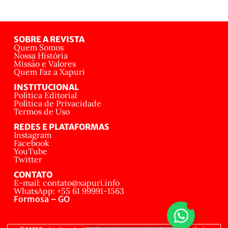
SOBRE A REVISTA
Quem Somos
Nossa História
Missão e Valores
Quem Faz a Xapuri
INSTITUCIONAL
Política Editorial
Política de Privacidade
Termos de Uso
REDES E PLATAFORMAS
Instagram
Facebook
YouTube
Twitter
CONTATO
E-mail: contato@xapuri.info
WhatsApp: +55 61 99991-1563
Formosa – GO