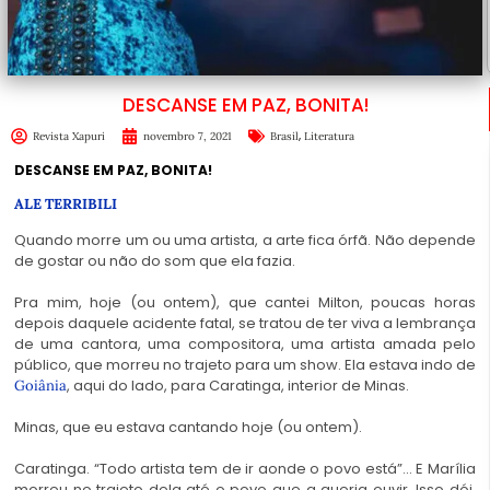
DESCANSE EM PAZ, BONITA!
,
Revista Xapuri
novembro 7, 2021
Brasil
Literatura
DESCANSE EM PAZ, BONITA!
ALE TERRIBILI
Quando morre um ou uma artista, a arte fica órfã. Não depende
de gostar ou não do som que ela fazia.
Pra mim, hoje (ou ontem), que cantei Milton, poucas horas
depois daquele acidente fatal, se tratou de ter viva a lembrança
de uma cantora, uma compositora, uma artista amada pelo
público, que morreu no trajeto para um show. Ela estava indo de
, aqui do lado, para Caratinga, interior de Minas.
Goiânia
Minas, que eu estava cantando hoje (ou ontem).
Caratinga. “Todo artista tem de ir aonde o povo está”… E Marília
morreu no trajeto dela até o povo que a queria ouvir. Isso dói.