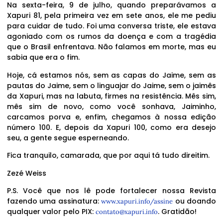
Na sexta-feira, 9 de julho, quando preparávamos a
Xapuri 81, pela primeira vez em sete anos, ele me pediu
para cuidar de tudo. Foi uma conversa triste, ele estava
agoniado com os rumos da doença e com a tragédia
que o Brasil enfrentava. Não falamos em morte, mas eu
sabia que era o fim.
Hoje, cá estamos nós, sem as capas do Jaime, sem as
pautas do Jaime, sem o linguajar do Jaime, sem o jaimês
da Xapuri, mas na labuta, firmes na resistência. Mês sim,
mês sim de novo, como você sonhava, Jaiminho,
carcamos porva e, enfim, chegamos à nossa edição
número 100. E, depois da Xapuri 100, como era desejo
seu, a gente segue esperneando.
Fica tranquilo, camarada, que por aqui tá tudo direitim.
Zezé Weiss
P.S. Você que nos lê pode fortalecer nossa Revista
fazendo uma assinatura:
ou doando
www.xapuri.info/assine
qualquer valor pelo PIX:
. Gratidão!
contato@xapuri.info