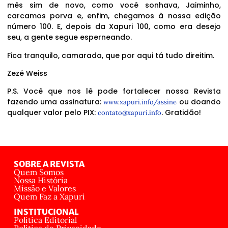
mês sim de novo, como você sonhava, Jaiminho,
carcamos porva e, enfim, chegamos à nossa edição
número 100. E, depois da Xapuri 100, como era desejo
seu, a gente segue esperneando.
Fica tranquilo, camarada, que por aqui tá tudo direitim.
Zezé Weiss
P.S. Você que nos lê pode fortalecer nossa Revista
fazendo uma assinatura:
ou doando
www.xapuri.info/assine
qualquer valor pelo PIX:
. Gratidão!
contato@xapuri.info
SOBRE A REVISTA
Quem Somos
Nossa História
Missão e Valores
Quem Faz a Xapuri
INSTITUCIONAL
Política Editorial
Política de Privacidade