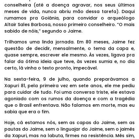
conselheira (até a doença agravar, nos seus últimos
meses de vida, nunca abriu mão dessa tarefa). Daqui
rumamos pra Goiânia, para convidar o arqueólogo
Altair Sales Barbosa, nosso primeiro conselheiro. “O mais
sabido de nóis,” segundo o Jaime.
Trilhamos uma linda jornada. Em 80 meses, Jaime fez
questão de decidir, mensalmente, o tema da capa e,
quase sempre, escrever ele mesmo. Às vezes, ligava pra
falar da ótima ideia que teve, às vezes sumia e, no dia
certo, lá vinha o texto pronto, impecável.
Na sexta-feira, 9 de julho, quando preparávamos a
Xapuri 81, pela primeira vez em sete anos, ele me pediu
para cuidar de tudo. Foi uma conversa triste, ele estava
agoniado com os rumos da doença e com a tragédia
que o Brasil enfrentava. Não falamos em morte, mas eu
sabia que era o fim.
Hoje, cá estamos nós, sem as capas do Jaime, sem as
pautas do Jaime, sem o linguajar do Jaime, sem o jaimês
da Xapuri, mas na labuta, firmes na resistência. Mês sim,