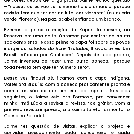
de cores, depois de larga prosa, Jaime fechou questão
– “nossas cores vão ser o vermelho e o amarelo, porque
revista tem que ter cor de luta, cor vibrante” (eu queria
verde-floresta). Na paz, acabei enfiando um branco.
Fizemos a primeira edição da Xapuri lá mesmo, na
Reserva, em uma noite. Optamos por centrar na pauta
socioambiental. Nossa primeira capa foi sobre os povos
indígenas isolados do Acre: ‘Isolados, Bravos, Livres: Um
Brasil Indígena por Conhecer”. Depois de tudo pronto,
Jaime inventou de fazer uma outra boneca, “porque
toda revista tem que ter número zero”.
Dessa vez finquei pé, ficamos com a capa indígena.
Voltei pra Brasília com a boneca praticamente pronta e
com a missão de dar um jeito de imprimir. Nos dias
seguintes, o Jaime veio pra Formosa, pra convencer
minha irmã Lúcia a revisar a revista, “de grátis”. Com a
primeira revista impressa, a próxima tarefa foi montar o
Conselho Editorial.
Jaime fez questão de visitar, explicar o projeto e
convidar pessoalmente cada conselheiro e cada