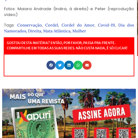
Fotos: Maiara Andrade (Indira, à direita) e Peter (reprodução
vídeo)
Tags:
,
,
,
,
Conservação
Cordel
Cordel do Amor
Covid-19
Dia dos
,
,
,
Namorados
Direita
Mata Atlântica
Mulher
GOSTOU DESTA MATÉRIA? ENTÃO, POR FAVOR, PASSA PRA FRENTE.
COMPARTILHE EM TODAS AS SUAS REDES. NÃO CUSTA NADA, É SÓ CLICAR!