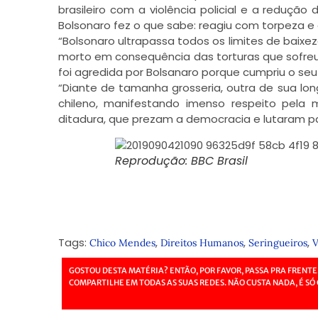
brasileiro com a violência policial e a redução
Bolsonaro fez o que sabe: reagiu com torpeza e a
“Bolsonaro ultrapassa todos os limites de baixez
morto em consequência das torturas que sofreu
foi agredida por Bolsanaro porque cumpriu o seu
“Diante de tamanha grosseria, outra de sua long
chileno, manifestando imenso respeito pela 
ditadura, que prezam a democracia e lutaram par
Reprodução: BBC Brasil
Tags:
,
,
,
Chico Mendes
Direitos Humanos
Seringueiros
V
GOSTOU DESTA MATÉRIA? ENTÃO, POR FAVOR, PASSA PRA FRENTE
COMPARTILHE EM TODAS AS SUAS REDES. NÃO CUSTA NADA, É SÓ 