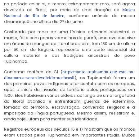
no período colonial, o manto, extremamente raro, será agora
devolvido ao Brasil, por meio de uma doação ao
Museu
, conforme anúncio do museu
Nacional do Rio de Janeiro
dinamarquês no último dia 27 de junho.
Costurado por meio de uma técnica artesanal ancestral, o
manto, feito com penas vermelhas de guará, uma ave que vive
em áreas de mangue do litoral brasileiro, tem 180 cm de altura
por 50 cm de largura, representa uma parte essencial da
cultura material e das tradições ancestrais do povo
Tupinambá.
Conforme matéria do G1 (
https:manto-tupinamba-que-esta-na-
),
os Tupinambá foram um
dinamarca-sera-devolvido-ao-brasil
dos primeiros povos indígenas a ter contato com os europeus,
após o início da invasão do território pelos portugueses em
1500. Eles habitavam várias aldeias ao longo de uma larga faixa
do litoral atlântico e enfrentaram guerras de extermínio,
tomada do território, escravização, conversão religiosa e a
imposição da língua portuguesa. Mesmo assim, resistiram e,
ainda hoje, lutam para manter sua identidade.
Registros europeus dos séculos 16 e 17 mostram que os mantos
eram usados pelos Tupinambá em importantes rituais. Muitos