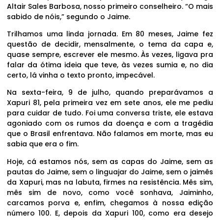
Altair Sales Barbosa, nosso primeiro conselheiro. “O mais
sabido de nóis,” segundo o Jaime.
Trilhamos uma linda jornada. Em 80 meses, Jaime fez
questão de decidir, mensalmente, o tema da capa e,
quase sempre, escrever ele mesmo. Às vezes, ligava pra
falar da ótima ideia que teve, às vezes sumia e, no dia
certo, lá vinha o texto pronto, impecável.
Na sexta-feira, 9 de julho, quando preparávamos a
Xapuri 81, pela primeira vez em sete anos, ele me pediu
para cuidar de tudo. Foi uma conversa triste, ele estava
agoniado com os rumos da doença e com a tragédia
que o Brasil enfrentava. Não falamos em morte, mas eu
sabia que era o fim.
Hoje, cá estamos nós, sem as capas do Jaime, sem as
pautas do Jaime, sem o linguajar do Jaime, sem o jaimês
da Xapuri, mas na labuta, firmes na resistência. Mês sim,
mês sim de novo, como você sonhava, Jaiminho,
carcamos porva e, enfim, chegamos à nossa edição
número 100. E, depois da Xapuri 100, como era desejo