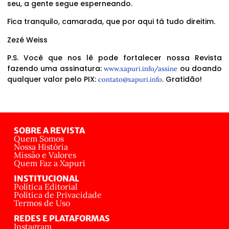
seu, a gente segue esperneando.
Fica tranquilo, camarada, que por aqui tá tudo direitim.
Zezé Weiss
P.S. Você que nos lê pode fortalecer nossa Revista
fazendo uma assinatura:
ou doando
www.xapuri.info/assine
qualquer valor pelo PIX:
. Gratidão!
contato@xapuri.info
SOBRE A REVISTA
Quem Somos
Nossa História
Missão e Valores
Quem Faz a Xapuri
INSTITUCIONAL
Política Editorial
Política de Privacidade
Termos de Uso
REDES E PLATAFORMAS
Instagram