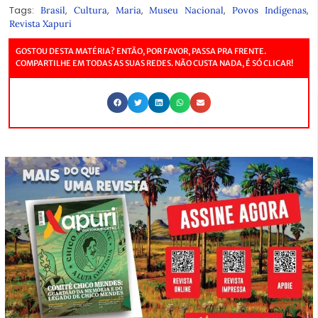
Tags:
,
,
,
,
,
Brasil
Cultura
Maria
Museu Nacional
Povos Indígenas
Revista Xapuri
GOSTOU DESTA MATÉRIA? ENTÃO, POR FAVOR, PASSA PRA FRENTE.
COMPARTILHE EM TODAS AS SUAS REDES. NÃO CUSTA NADA, É SÓ CLICAR!