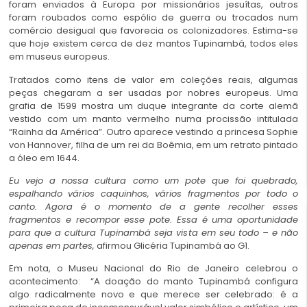
foram enviados à Europa por missionários jesuítas, outros
foram roubados como espólio de guerra ou trocados num
comércio desigual que favorecia os colonizadores. Estima-se
que hoje existem cerca de dez mantos Tupinambá, todos eles
em museus europeus.
Tratados como itens de valor em coleções reais, algumas
peças chegaram a ser usadas por nobres europeus. Uma
grafia de 1599 mostra um duque integrante da corte alemã
vestido com um manto vermelho numa procissão intitulada
“Rainha da América”. Outro aparece vestindo a princesa Sophie
von Hannover, filha de um rei da Boêmia, em um retrato pintado
a óleo em 1644.
Eu vejo a nossa cultura como um pote que foi quebrado,
espalhando vários caquinhos, vários fragmentos por todo o
canto. Agora é o momento de a gente recolher esses
fragmentos e recompor esse pote. Essa é uma oportunidade
para que a cultura Tupinambá seja vista em seu todo – e não
apenas em partes
,
afirmou Glicéria Tupinambá ao G1.
Em nota, o Museu Nacional do Rio de Janeiro celebrou o
acontecimento: “A doação do manto Tupinambá configura
algo radicalmente novo e que merece ser celebrado: é a