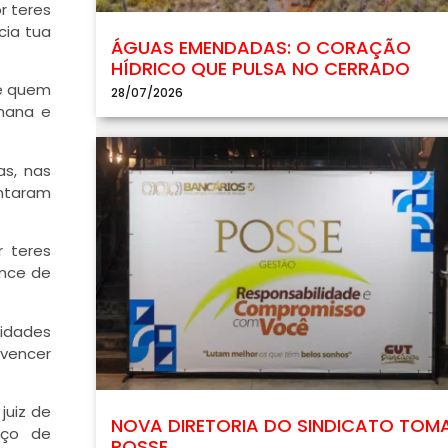
r teres
cia tua
ÁGUAS EMENDADAS: O CORAÇÃO
HÍDRICO QUE PULSA NO CERRADO
de quem
28/07/2026
umana e
as, nas
entaram
r teres
ance de
nidades
 vencer
juiz de
NOVA DIRETORIA DO SINDICATO TOM
aço de
POSSE