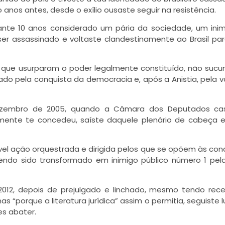
anos antes, desde o exílio ousaste seguir na resistência.
nte 10 anos considerado um pária da sociedade, um ini
 ser assassinado e voltaste clandestinamente ao Brasil pa
que usurparam o poder legalmente constituído, não sucu
ado pela conquista da democracia e, após a Anistia, pela v
zembro de 2005, quando a Câmara dos Deputados ca
nte te concedeu, saíste daquele plenário de cabeça e
vel ação orquestrada e dirigida pelos que se opõem às con
ndo sido transformado em inimigo público número 1 pel
012, depois de prejulgado e linchado, mesmo tendo rec
“porque a literatura jurídica” assim o permitia, seguiste 
es abater.