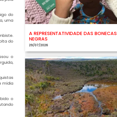
migo do
ra, uma
A REPRESENTATIVIDADE DAS BONECAS
mbiste.
NEGRAS
olta do
29/07/2026
ssou o
rguida,
quistas
a mídia
ebido o
lutando