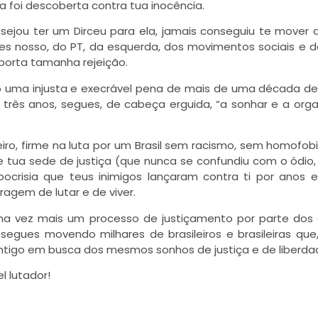
 foi descoberta contra tua inocência.
sejou ter um Dirceu para ela, jamais conseguiu te mover 
eres nosso, do PT, da esquerda, dos movimentos sociais e 
uporta tamanha rejeição.
 uma injusta e execrável pena de mais de uma década de
rês anos, segues, de cabeça erguida, “a sonhar e a orga
eiro, firme na luta por um Brasil sem racismo, sem homofob
ue tua sede de justiça (que nunca se confundiu com o ódio
ocrisia que teus inimigos lançaram contra ti por anos 
ragem de lutar e de viver.
a vez mais um processo de justiçamento por parte dos 
segues movendo milhares de brasileiros e brasileiras que
tigo em busca dos mesmos sonhos de justiça e de liberda
l lutador!