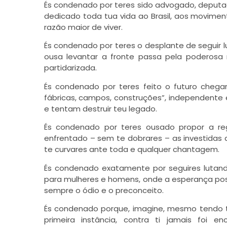
És condenado por teres sido advogado, deputado,
dedicado toda tua vida ao Brasil, aos movimen
razão maior de viver.
És condenado por teres o desplante de seguir l
ousa levantar a fronte passa pela poderosa
partidarizada.
És condenado por teres feito o futuro chegar 
fábricas, campos, construções”, independente
e tentam destruir teu legado.
És condenado por teres ousado propor a reg
enfrentado – sem te dobrares – as investidas d
te curvares ante toda e qualquer chantagem.
És condenado exatamente por seguires lutando
para mulheres e homens, onde a esperança pos
sempre o ódio e o preconceito.
És condenado porque, imagine, mesmo tendo teu
primeira instância, contra ti jamais foi 