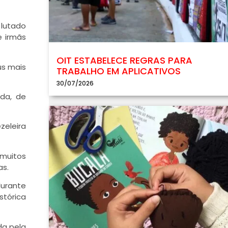
 lutado
e irmãs
OIT ESTABELECE REGRAS PARA
us mais
TRABALHO EM APLICATIVOS
30/07/2026
nda, de
eleira
 muitos
as.
durante
stórica
da pela