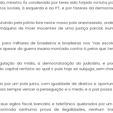
 ministro. És condenado por teres sido forjado na luta, po
tos sociais, à esquerda e ao PT, e por fazeres da democra
utando pela pátria livre neste nosso país anestesiado, on
 máquina de moer inocentes de uma justiça parcial, in
para milhares de brasileiros e brasileiras nos “nas escol
 e apesar da guerra insana montada contra ti pelos que t
ulação da mídia, a democratização do judiciário, e po
o capital rentista ao qual o país hoje se subjuga, sem ch
 por um país justo, com igualdade de direitos e oportu
sa sempre vencer a perseguição e o medo, e a paz possa
s sigilos fiscal, bancário e telefônico quebrados por um 
encontrada nenhuma prova de ilegalidades, nenhum tr