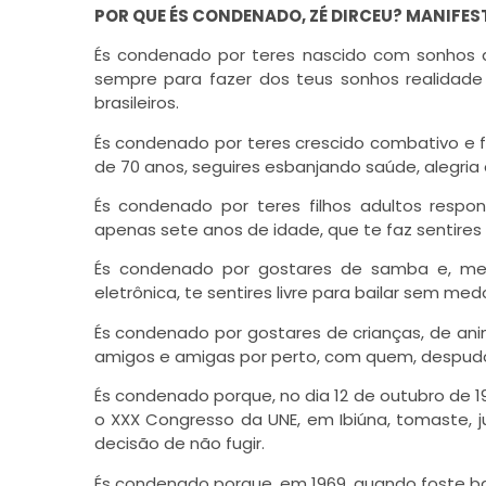
POR QUE ÉS CONDENADO, ZÉ DIRCEU?
MANIFEST
És condenado por teres nascido com sonhos de
sempre para fazer dos teus sonhos realidade 
brasileiros.
És condenado por teres crescido combativo e 
de 70 anos, seguires esbanjando saúde, alegria
És condenado por teres filhos adultos respon
apenas sete anos de idade, que te faz sentire
És condenado por gostares de samba e, mes
eletrônica, te sentires livre para bailar sem me
És condenado por gostares de crianças, de anima
amigos e amigas por perto, com quem, despudo
És condenado porque, no dia 12 de outubro de 1
o XXX Congresso da UNE, em Ibiúna, tomaste, 
decisão de não fugir.
És condenado porque, em 1969, quando foste ban