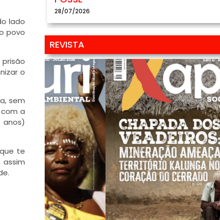
28/07/2026
do lado
do povo
REVISTA
 prisão
nizar o
ia, sem
, com a
e anos)
que te
, assim
de.