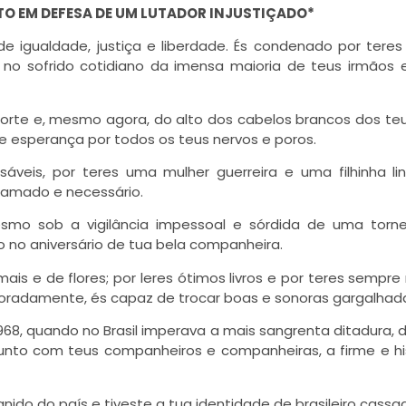
O EM DEFESA DE UM LUTADOR INJUSTIÇADO*
 igualdade, justiça e liberdade. És condenado por teres
no sofrido cotidiano da imensa maioria de teus irmãos 
forte e, mesmo agora, do alto dos cabelos brancos dos te
 e esperança por todos os teus nervos e poros.
sáveis, por teres uma mulher guerreira e uma filhinha li
s amado e necessário.
mo sob a vigilância impessoal e sórdida de uma tornez
do no aniversário de tua bela companheira.
is e de flores; por leres ótimos livros e por teres sempre
radamente, és capaz de trocar boas e sonoras gargalhad
968, quando no Brasil imperava a mais sangrenta ditadura, 
junto com teus companheiros e companheiras, a firme e hi
ido do país e tiveste a tua identidade de brasileiro cassa