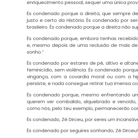
enriquecimento pessoal, sequer uma única prova
És condenado porque a direita, que sempre de
justo e certo da História. És condenado por s
brasileiro. És condenado porque a direita não s
És condenado porque, embora tenhas recebido
e, mesmo depois de uma reclusão de mais de t
sonho.”
És condenado por estares de pé, altivo e altan
feminicídio, sem violência. És condenado porq
vingança, com a covardia moral ou com a hip
persiste, e nada consegue retirar tua imensa co
És condenado porque, mesmo enfrentando um
querem ver combalido, alquebrado e vencido, 
como nós, pelo teu exemplo, permanecerão con
És condenado, Zé Dirceu, por seres um incansáve
És condenado por seguires sonhando, Zé Dirceu!