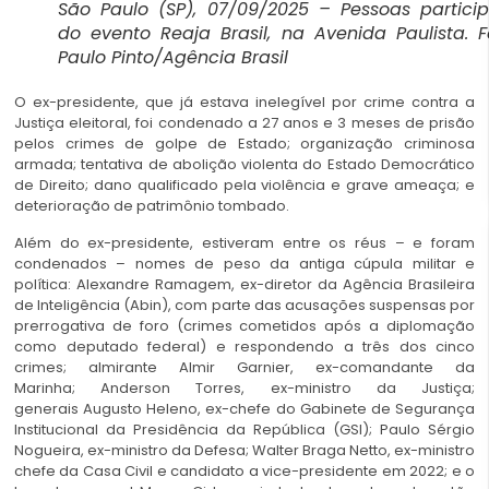
São Paulo (SP), 07/09/2025 – Pessoas partic
do evento Reaja Brasil, na Avenida Paulista. F
Paulo Pinto/Agência Brasil
O ex-presidente, que já estava inelegível por crime contra a
Justiça eleitoral, foi condenado a 27 anos e 3 meses de prisão
pelos crimes de golpe de Estado; organização criminosa
armada; tentativa de abolição violenta do Estado Democrático
de Direito; dano qualificado pela violência e grave ameaça; e
deterioração de patrimônio tombado.
Além do ex-presidente, estiveram entre os réus – e foram
condenados – nomes de peso da antiga cúpula militar e
política: Alexandre Ramagem, ex-diretor da Agência Brasileira
de Inteligência (Abin), com parte das acusações suspensas por
prerrogativa de foro (crimes cometidos após a diplomação
como deputado federal) e respondendo a três dos cinco
crimes; almirante Almir Garnier, ex-comandante da
Marinha; Anderson Torres, ex-ministro da Justiça;
generais Augusto Heleno, ex-chefe do Gabinete de Segurança
Institucional da Presidência da República (GSI); Paulo Sérgio
Nogueira, ex-ministro da Defesa; Walter Braga Netto, ex-ministro
chefe da Casa Civil e candidato a vice-presidente em 2022; e o