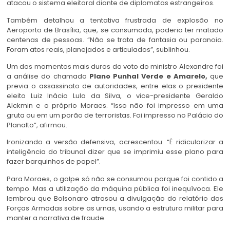
atacou o sistema eleitoral diante de diplomatas estrangeiros.
Também detalhou a tentativa frustrada de explosão no
Aeroporto de Brasília, que, se consumada, poderia ter matado
centenas de pessoas. “Não se trata de fantasia ou paranoia.
Foram atos reais, planejados e articulados”, sublinhou.
Um dos momentos mais duros do voto do ministro Alexandre foi
a análise do chamado
Plano Punhal Verde e Amarelo,
que
previa o assassinato de autoridades, entre elas o presidente
eleito Luiz Inácio Lula da Silva, o vice-presidente Geraldo
Alckmin e o próprio Moraes. “Isso não foi impresso em uma
gruta ou em um porão de terroristas. Foi impresso no Palácio do
Planalto”, afirmou.
Ironizando a versão defensiva, acrescentou: “É ridicularizar a
inteligência do tribunal dizer que se imprimiu esse plano para
fazer barquinhos de papel”.
Para Moraes, o golpe só não se consumou porque foi contido a
tempo. Mas a utilização da máquina pública foi inequívoca. Ele
lembrou que Bolsonaro atrasou a divulgação do relatório das
Forças Armadas sobre as urnas, usando a estrutura militar para
manter a narrativa de fraude.