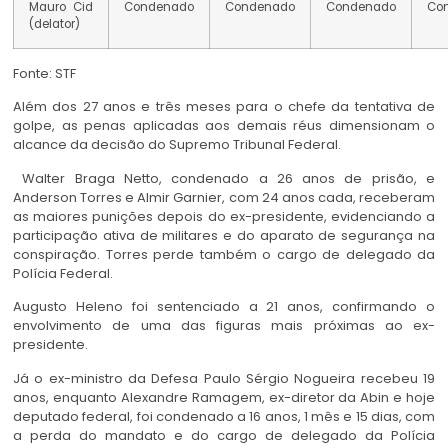
Mauro Cid
Condenado
Condenado
Condenado
Co
(delator)
Fonte: STF
Além dos 27 anos e três meses para o chefe da tentativa de
golpe, as penas aplicadas aos demais réus dimensionam o
alcance da decisão do Supremo Tribunal Federal.
Walter Braga Netto, condenado a 26 anos de prisão, e
Anderson Torres e Almir Garnier, com 24 anos cada, receberam
as maiores punições depois do ex-presidente, evidenciando a
participação ativa de militares e do aparato de segurança na
conspiração. Torres perde também o cargo de delegado da
Polícia Federal.
Augusto Heleno foi sentenciado a 21 anos, confirmando o
envolvimento de uma das figuras mais próximas ao ex-
presidente.
Já o ex-ministro da Defesa Paulo Sérgio Nogueira recebeu 19
anos, enquanto Alexandre Ramagem, ex-diretor da Abin e hoje
deputado federal, foi condenado a 16 anos, 1 mês e 15 dias, com
a perda do mandato e do cargo de delegado da Polícia