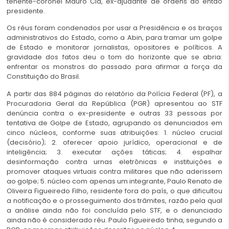
tenente-coronel Mauro Cid, ex-ajudante de ordens do então
presidente.
Os réus foram condenados por usar a Presidência e os braços
administrativos do Estado, como a Abin, para tramar um golpe
de Estado e monitorar jornalistas, opositores e políticos. A
gravidade dos fatos deu o tom do horizonte que se abria:
enfrentar os monstros do passado para afirmar a força da
Constituição do Brasil.
A partir das 884 páginas do relatório da Polícia Federal (PF), a
Procuradoria Geral da República (PGR) apresentou ao STF
denúncia contra o ex-presidente e outras 33 pessoas por
tentativa de Golpe de Estado, agrupando os denunciados em
cinco núcleos, conforme suas atribuições: 1. núcleo crucial
(decisório); 2. oferecer apoio jurídico, operacional e de
inteligência; 3. executar ações táticas; 4. espalhar
desinformação contra urnas eletrônicas e instituições e
promover ataques virtuais contra militares que não aderissem
ao golpe; 5. núcleo com apenas um integrante, Paulo Renato de
Oliveira Figueiredo Filho, residente fora do país, o que dificultou
a notificação e o prosseguimento dos trâmites, razão pela qual
a análise ainda não foi concluída pelo STF, e o denunciado
ainda não é considerado réu. Paulo Figueiredo tinha, segundo a