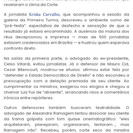
revelaram o clima da Corte.
A jornalista
,
que acompanhou a sessão da
Kriska Carvalho
galeria da Primeira Turma, descreveu o ambiente como de
“pré-festa”: expectativa de desfecho e sensação de que o
resultado já estava encaminhado. A ausência da maioria dos
réus decepcionou a imprensa — mais de 500 jornalistas
estavam credenciados em Brasília — e frustrou quem esperava
confronto direto.
Na saída da primeira parte, o advogado do ex-presidente,
Celso Villardi, evitou jornalistas. Já o defensor de Mauro Cid,
Cezar Bitencourt, mostrou-se efusivo: afirmou estar feliz por
“defender o Estado Democrático de Direito” e não escondeu a
preocupação com a delação premiada de seu cliente. Ao
cumprimentar os ministros, exagerou nos elogios e chegou a
chamar Luiz Fux de “atraente”, arrancando risos e comentários
irônicos entre repórteres.
Outros defensores também buscaram teatralidade. O
advogado de Alexandre Ramagem tentou dissociar seu cliente
da trama golpista com tom quase cinematográfico: “eles
arquitetaram, planejaram, organizaram, tentaram…, mas
Ramagem não”. Recebeu, porém, corte seco da ministra