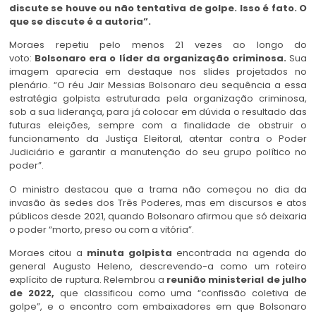
discute se houve ou não tentativa de golpe. Isso é fato. O
que se discute é a autoria”.
Moraes repetiu pelo menos 21 vezes ao longo do
voto:
Bolsonaro era o líder da organização criminosa.
Sua
imagem aparecia em destaque nos slides projetados no
plenário. “O réu Jair Messias Bolsonaro deu sequência a essa
estratégia golpista estruturada pela organização criminosa,
sob a sua liderança, para já colocar em dúvida o resultado das
futuras eleições, sempre com a finalidade de obstruir o
funcionamento da Justiça Eleitoral, atentar contra o Poder
Judiciário e garantir a manutenção do seu grupo político no
poder”.
O ministro destacou que a trama não começou no dia da
invasão às sedes dos Três Poderes, mas em discursos e atos
públicos desde 2021, quando Bolsonaro afirmou que só deixaria
o poder “morto, preso ou com a vitória”.
Moraes citou a
minuta golpista
encontrada na agenda do
general Augusto Heleno, descrevendo-a como um roteiro
explícito de ruptura. Relembrou a
reunião ministerial de julho
de 2022,
que classificou como uma “confissão coletiva de
golpe”, e o encontro com embaixadores em que Bolsonaro