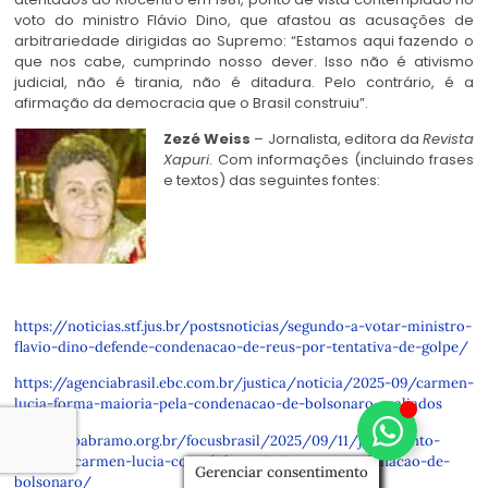
voto do ministro Flávio Dino, que afastou as acusações de
arbitrariedade dirigidas ao Supremo: “Estamos aqui fazendo o
que nos cabe, cumprindo nosso dever. Isso não é ativismo
judicial, não é tirania, não é ditadura. Pelo contrário, é a
afirmação da democracia que o Brasil construiu”.
Zezé Weiss
– Jornalista, editora da
Revista
Xapuri
. Com informações (incluindo frases
e textos) das seguintes fontes:
https://noticias.stf.jus.br/postsnoticias/segundo-a-votar-ministro-
flavio-dino-defende-condenacao-de-reus-por-tentativa-de-golpe/
https://agenciabrasil.ebc.com.br/justica/noticia/2025-09/carmen-
lucia-forma-maioria-pela-condenacao-de-bolsonaro-e-aliados
https://fpabramo.org.br/focusbrasil/2025/09/11/julgamento-
voto-de-carmen-lucia-consolida-maioria-para-condenacao-de-
Gerenciar consentimento
bolsonaro/