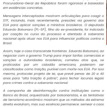
Procuradoria-Geral da República foram rigorosas e baseadas
em evidências concretas.
Mensagens interceptadas mostram articulações para coagir o
STF, incluindo, mais recentemente, pressões via governo dos
EUA para aplicar sanções a ministros brasileiros. O deputado
Eduardo Bolsonaro (PL-SP), filho do ex-presidente, foi indiciado
por coação no curso do processo e atentado à soberania
nacional após atuar nos EUA para influenciar políticas contra o
Brasil.
Assim, hoje o caso transcende fronteiras. Eduardo Bolsonaro, ao
negociar com o governo Trump para impor tarifas comerciais e
sanções a autoridades brasileiras, cometeu atos que, se
praticados por um cidadão americano, poderiam ser
classificados como traição, punível com morte nos EUA. Por isso
mesmo, protocolei projeto de lei, que prevê penas de 20 a 40
anos para “alta traição à pátria”, para fechar lacunas legais
para crimes contra a soberania nacional.
A campanha de desinformação contra instituições como o
Banco do Brasil, orquestrada por bolsonaristas, e as tentativas
de terrorismo econômico mostram que os métodos da extrema
direita evoluíram, mas sua essência permanece: semear o caos