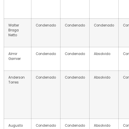
Walter
Condenado
Condenado
Condenado
Co
Braga
Netto
Almir
Condenado
Condenado
Absolvido
Co
Garnier
Anderson
Condenado
Condenado
Absolvido
Co
Torres
Augusto
Condenado
Condenado
Absolvido
Co