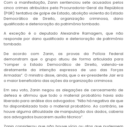
Com a manifestação, Zanin sentenciou sete acusados pelos
cinco crimes atribuídos pela Procuradoria-Geral da República
(PGR): tentativa de golpe de Estado, abolição violenta do Estado
Democrático de Direito, organização criminosa, dano
qualificado e deterioração do patrimônio tombado.
A exceção é o deputado Alexandre Ramagem, que não
responde por dano qualificado e deterioração de patrimônio
tombado.
De acordo com Zanin, as provas da Polícia Federal
demonstram que o grupo atuou de forma articulada para
“romper o Estado Democrático de Direito, valendo-se
diretamente da intenção expressa de uso das Forças
Armadas”. O ministro disse, ainda, que o ex-presidente Jair era
o maior beneficiário das ações da organização criminosa.
Em seu voto, Zanin negou as alegações de cerceamento de
defesa e afirmou que todo o material probatório havia sido
liberado para análise dos advogados: “Não há negativa de que
foi disponibilizado todo o material probatório. Ao contrário, se
houve alguma dificuldade de manipulação dos dados, caberia
aos advogados buscarem auxílio técnico”.
Zanin considerou que não houve vício ou atos que pudessem