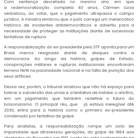
Com sentença decretada no mesmo ano em que
a redemocratização completa 40 anos, Cármen Lúcia
verbalizou, ao votar, que o julgamento ultrapassa o campo
jurídico. A ministra lembrou que o país carrega um melancólico
histórico de incidentes antidemocráticos e advertiu para a
necessidade de proteger as instituições diante de sucessivas
tentativas de ruptura.
A responsabilização do ex-presidente pelo STF aponta para um
Brasil menos resignado diante de ataques contra a
democracia. Ao longo da história, golpes de Estado,
conspirações militares e rupturas institucionais encontraram
terreno fértil na passividade nacional e na falta de punição dos
seus artífices.
Dessa vez, porém, o tribunal sinalizou que não há espaço para
tolerar a subversão das urnas e a tentativa de instalar o arbítrio,
em um julgamento que também
redefine o futuro do
bolsonarismo. O principal réu, que já estava inelegível até
2030, entra para a história como o primeiro ex-presidente
condenado por tentativa de golpe.
Para analistas, a responsabilização rompe um ciclo de
impunidade que atravessou gerações, do golpe de 1964 aos
atentados do Riocentro em 1981, ponto de
vista contemplado no