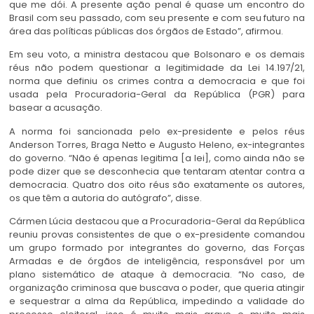
que me dói. A presente ação penal é quase um encontro do
Brasil com seu passado, com seu presente e com seu futuro na
área das políticas públicas dos órgãos de Estado”, afirmou.
Em seu voto, a ministra destacou que Bolsonaro e os demais
réus não podem questionar a legitimidade da Lei 14.197/21,
norma que definiu os crimes contra a democracia e que foi
usada pela Procuradoria-Geral da República (PGR) para
basear a acusação.
A norma foi sancionada pelo ex-presidente e pelos réus
Anderson Torres, Braga Netto e Augusto Heleno, ex-integrantes
do governo. “Não é apenas legitima [a lei], como ainda não se
pode dizer que se desconhecia que tentaram atentar contra a
democracia. Quatro dos oito réus são exatamente os autores,
os que têm a autoria do autógrafo”, disse.
Cármen Lúcia destacou que a Procuradoria-Geral da República
reuniu provas consistentes de que o ex-presidente comandou
um grupo formado por integrantes do governo, das Forças
Armadas e de órgãos de inteligência, responsável por um
plano sistemático de ataque à democracia. “No caso, de
organização criminosa que buscava o poder, que queria atingir
e sequestrar a alma da República, impedindo a validade do