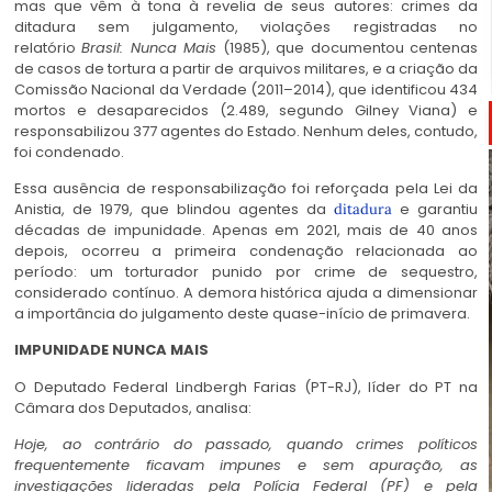
mas que vêm à tona à revelia de seus autores: crimes da
ditadura sem julgamento, violações registradas no
relatório
Brasil: Nunca Mais
(1985), que documentou centenas
de casos de tortura a partir de arquivos militares, e a criação da
Comissão Nacional da Verdade (2011–2014), que identificou 434
mortos e desaparecidos (2.489, segundo Gilney Viana) e
responsabilizou 377 agentes do Estado. Nenhum deles, contudo,
foi condenado.
Essa ausência de responsabilização foi reforçada pela Lei da
Anistia, de 1979, que blindou agentes da
e garantiu
ditadura
décadas de impunidade. Apenas em 2021, mais de 40 anos
depois, ocorreu a primeira condenação relacionada ao
período: um torturador punido por crime de sequestro,
considerado contínuo. A demora histórica ajuda a dimensionar
a importância do julgamento deste quase-início de primavera.
IMPUNIDADE NUNCA MAIS
O Deputado Federal Lindbergh Farias (PT-RJ), líder do PT na
Câmara dos Deputados, analisa:
Hoje, ao contrário do passado, quando crimes políticos
frequentemente ficavam impunes e sem apuração, as
investigações lideradas pela Polícia Federal (PF) e pela