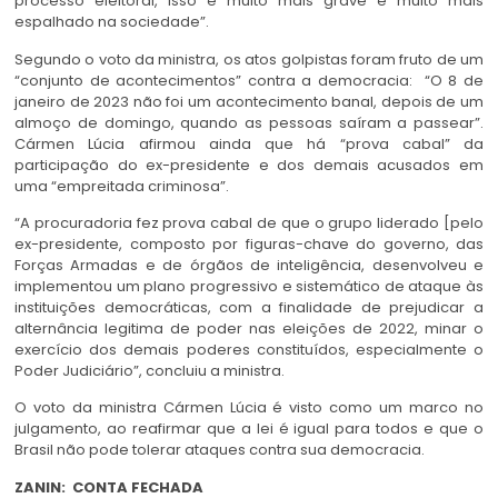
processo eleitoral, isso é muito mais grave e muito mais
espalhado na sociedade”.
Segundo o voto da ministra, os atos golpistas foram fruto de um
“conjunto de acontecimentos” contra a democracia: “O 8 de
janeiro de 2023 não foi um acontecimento banal, depois de um
almoço de domingo, quando as pessoas saíram a passear”.
Cármen Lúcia afirmou ainda que há “prova cabal” da
participação do ex-presidente e dos demais acusados em
uma “empreitada criminosa”.
“A procuradoria fez prova cabal de que o grupo liderado [pelo
ex-presidente, composto por figuras-chave do governo, das
Forças Armadas e de órgãos de inteligência, desenvolveu e
implementou um plano progressivo e sistemático de ataque às
instituições democráticas, com a finalidade de prejudicar a
alternância legitima de poder nas eleições de 2022, minar o
exercício dos demais poderes constituídos, especialmente o
Poder Judiciário”, concluiu a ministra.
O voto da ministra Cármen Lúcia é visto como um marco no
julgamento, ao reafirmar que a lei é igual para todos e que o
Brasil não pode tolerar ataques contra sua democracia.
ZANIN: CONTA FECHADA