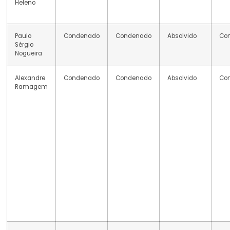
Heleno
Paulo
Condenado
Condenado
Absolvido
Co
Sérgio
Nogueira
Alexandre
Condenado
Condenado
Absolvido
Co
Ramagem