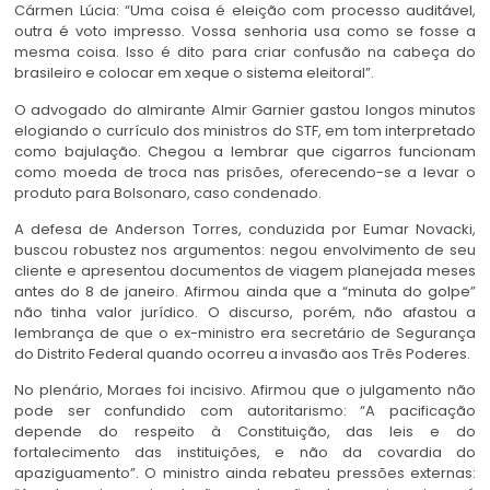
Cármen Lúcia: “Uma coisa é eleição com processo auditável,
outra é voto impresso. Vossa senhoria usa como se fosse a
mesma coisa. Isso é dito para criar confusão na cabeça do
brasileiro e colocar em xeque o sistema eleitoral”.
O advogado do almirante Almir Garnier gastou longos minutos
elogiando o currículo dos ministros do STF, em tom interpretado
como bajulação. Chegou a lembrar que cigarros funcionam
como moeda de troca nas prisões, oferecendo-se a levar o
produto para Bolsonaro, caso condenado.
A defesa de Anderson Torres, conduzida por Eumar Novacki,
buscou robustez nos argumentos: negou envolvimento de seu
cliente e apresentou documentos de viagem planejada meses
antes do 8 de janeiro. Afirmou ainda que a “minuta do golpe”
não tinha valor jurídico. O discurso, porém, não afastou a
lembrança de que o ex-ministro era secretário de Segurança
do Distrito Federal quando ocorreu a invasão aos Três Poderes.
No plenário, Moraes foi incisivo. Afirmou que o julgamento não
pode ser confundido com autoritarismo: “A pacificação
depende do respeito à Constituição, das leis e do
fortalecimento das instituições, e não da covardia do
apaziguamento”. O ministro ainda rebateu pressões externas: