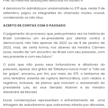
PGR, as mesmas atribuições descritas no núcleo 4.
A denúncia foi admitida por unanimidade no STF que, neste 11 de
setembro, julgou os integrantes do chamado núcleo crucial,
condenando os oito réus.
ACERTO DE CONTAS COM O PASSADO
O julgamento do processo que, pela primeira vez na história do
Brasil condenou um ex-presidente por atentar contra a
democracia, não fala apenas de 2022 ou de 8 de janeiro de
2023, mas, de certa forma, nos dizeres da ministra Cármen
Lúcia, resulta de
“um encontro do Brasil com seu passado, com
seu presente e com seu futuro
”.
O país que não puniu seus torturadores e ditadores do
passado, apesar dos gritos de “Ditadura nunca mais” e “não vai
ter golpe”, encarou, por fim, por meio do STF, o fantasma de
uma tentativa violenta de ruptura democrática, com relatos e
registros, inclusive, de planos que incluíam o assassinato do
presidente Lula, do vice Geraldo Alckmin e do ministro
Alexandre de Moraes.
Essas condenações representam o enfrentamento de uma
linhagem de autoritarismo que sobreviveu intacta por décadas,