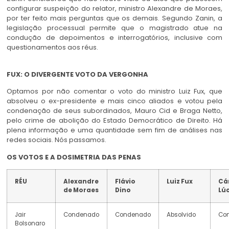
configurar suspeição do relator, ministro Alexandre de Moraes,
por ter feito mais perguntas que os demais. Segundo Zanin, a
legislação processual permite que o magistrado atue na
condução de depoimentos e interrogatórios, inclusive com
questionamentos aos réus.
FUX: O DIVERGENTE VOTO DA VERGONHA
Optamos por não comentar o voto do ministro Luiz Fux, que
absolveu o ex-presidente e mais cinco aliados e votou pela
condenação de seus subordinados, Mauro Cid e Braga Netto,
pelo crime de abolição do Estado Democrático de Direito. Há
plena informação e uma quantidade sem fim de análises nas
redes sociais. Nós passamos.
OS VOTOS E A DOSIMETRIA DAS PENAS
RÉU
Alexandre
Flávio
Luiz Fux
Cá
de Moraes
Dino
Lú
Jair
Condenado
Condenado
Absolvido
Co
Bolsonaro