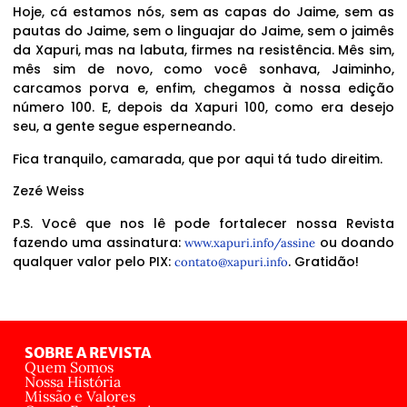
Hoje, cá estamos nós, sem as capas do Jaime, sem as
pautas do Jaime, sem o linguajar do Jaime, sem o jaimês
da Xapuri, mas na labuta, firmes na resistência. Mês sim,
mês sim de novo, como você sonhava, Jaiminho,
carcamos porva e, enfim, chegamos à nossa edição
número 100. E, depois da Xapuri 100, como era desejo
seu, a gente segue esperneando.
Fica tranquilo, camarada, que por aqui tá tudo direitim.
Zezé Weiss
P.S. Você que nos lê pode fortalecer nossa Revista
fazendo uma assinatura:
ou doando
www.xapuri.info/assine
qualquer valor pelo PIX:
. Gratidão!
contato@xapuri.info
SOBRE A REVISTA
Quem Somos
Nossa História
Missão e Valores