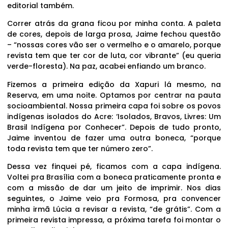
editorial também.
Correr atrás da grana ficou por minha conta. A paleta
de cores, depois de larga prosa, Jaime fechou questão
– “nossas cores vão ser o vermelho e o amarelo, porque
revista tem que ter cor de luta, cor vibrante” (eu queria
verde-floresta). Na paz, acabei enfiando um branco.
Fizemos a primeira edição da Xapuri lá mesmo, na
Reserva, em uma noite. Optamos por centrar na pauta
socioambiental. Nossa primeira capa foi sobre os povos
indígenas isolados do Acre: ‘Isolados, Bravos, Livres: Um
Brasil Indígena por Conhecer”. Depois de tudo pronto,
Jaime inventou de fazer uma outra boneca, “porque
toda revista tem que ter número zero”.
Dessa vez finquei pé, ficamos com a capa indígena.
Voltei pra Brasília com a boneca praticamente pronta e
com a missão de dar um jeito de imprimir. Nos dias
seguintes, o Jaime veio pra Formosa, pra convencer
minha irmã Lúcia a revisar a revista, “de grátis”. Com a
primeira revista impressa, a próxima tarefa foi montar o