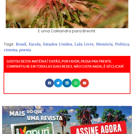
E uma Calliandra para Brecht
Tags:
,
,
,
,
,
,
Brasil
Escola
Estados Unidos
Lula Livre
Memória
Política
,
cinema
poesia
GOSTOU DESTA MATÉRIA? ENTÃO, POR FAVOR, PASSA PRA FRENTE.
COMPARTILHE EM TODAS AS SUAS REDES. NÃO CUSTA NADA, É SÓ CLICAR!