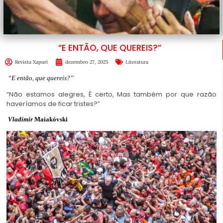
“E ENTÃO, QUE QUEREIS?”
Revista Xapuri
dezembro 27, 2025
Literatura
“E então, que quereis?”
“Não estamos alegres, É certo, Mas também por que razão
haveríamos de ficar tristes?”
Vladímir
Maiakóvski