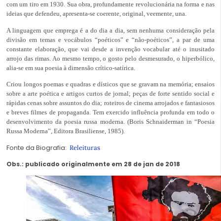
com um tiro em 1930. Sua obra, profundamente revolucionária na forma e nas
ideias que defendeu, apresenta-se coerente, original, veemente, una.
A linguagem que emprega é a do dia a dia, sem nenhuma consideração pela
divisão em temas e vocábulos “poéticos” e “não-poéticos”, a par de uma
constante elaboração, que vai desde a invenção vocabular até o inusitado
arrojo das rimas. Ao mesmo tempo, o gosto pelo desmesurado, o hiperbólico,
alia-se em sua poesia à dimensão crítico-satírica.
Criou longos poemas e quadras e dísticos que se gravam na memória; ensaios
sobre a arte poética e artigos curtos de jornal; peças de forte sentido social e
rápidas cenas sobre assuntos do dia; roteiros de cinema arrojados e fantasiosos
e breves filmes de propaganda. Tem exercido influência profunda em todo o
desenvolvimento da poesia russa moderna. (Boris Schnaiderman in “Poesia
Russa Moderna”, Editora Brasiliense, 1985).
Fonte da Biografia:
Releituras
Obs.: publicado originalmente em 28 de jan de 2018