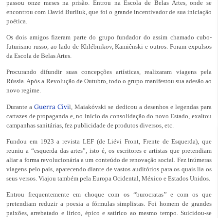
passou onze meses na prisão. Entrou na Escola de Belas Artes, onde se
encontrou com David Burliuk, que foi o grande incentivador de sua iniciação
poética.
Os dois amigos fizeram parte do grupo fundador do assim chamado cubo-
futurismo russo, ao lado de Khlébnikov, Kamiênski e outros. Foram expulsos
da Escola de Belas Artes.
Procurando difundir suas concepções artísticas, realizaram viagens pela
Rússia. Após a Revolução de Outubro, todo o grupo manifestou sua adesão ao
novo regime.
Guerra Civi
Durante a
l, Maiakóvski se dedicou a desenhos e legendas para
cartazes de propaganda e, no início da consolidação do novo Estado, exaltou
campanhas sanitárias, fez publicidade de produtos diversos, etc.
Fundou em 1923 a revista LEF (de Liévi Front, Frente de Esquerda), que
reuniu a “esquerda das artes”, isto é, os escritores e artistas que pretendiam
aliar a forma revolucionária a um conteúdo de renovação social. Fez inúmeras
viagens pelo país, aparecendo diante de vastos auditórios para os quais lia os
seus versos. Viajou também pela Europa Ocidental, México e Estados Unidos.
Entrou frequentemente em choque com os “burocratas’’ e com os que
pretendiam reduzir a poesia a fórmulas simplistas. Foi homem de grandes
paixões, arrebatado e lírico, épico e satírico ao mesmo tempo. Suicidou-se