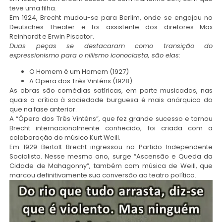
teve uma filha.
Em 1924, Brecht mudou-se para Berlim, onde se engajou no
Deutsches Theater e foi assistente dos diretores Max
Reinhardt e Erwin Piscator.
Duas peças se destacaram como transição do
expressionismo para o niilismo iconoclasta, são elas:
O Homem é um Homem (1927)
A Opera dos Três Vinténs (1928)
As obras são comédias satíricas, em parte musicadas, nas
quais a crítica à sociedade burguesa é mais anárquica do
que na fase anterior.
A “Ópera dos Três Vinténs”, que fez grande sucesso e tornou
Brecht internacionalmente conhecido, foi criada com a
colaboração do músico Kurt Weill.
Em 1929 Bertolt Brecht ingressou no Partido Independente
Socialista. Nesse mesmo ano, surge “Ascensão e Queda da
Cidade de Mahagonny”, também com música de Weill, que
marcou definitivamente sua conversão ao teatro político.