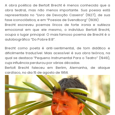
A obra poética de Bertolt Brecht é menos conhecida que a
obra teatral, mas não menos importante. Sua poesia está
representada no “Livro de Devoção Caseira” (1927), de sua
fase iconoclástica, e em “Poesias de Svendborg” (1939).
Brecht escreveu poemas líricos de forte ironia e sutileza
emocional em que ele mesmo, o indivíduo Bertolt Brecht,
ocupa o lugar principal. O mais famoso poema de Brecht é o
autobiográfico “Do Pobre B.B”.
Brecht como poeta é anti-sentimental, de tom didático e
dificilmente traduzível. Mais acessível é sua obra teórica, na
qual se destaca “Pequeno Instrumental Para o Teatro” (1949),
cuja influência perdurou por várias décadas.
Bertolt Brecht faleceu em Berlim, Alemanha, de ataque
cardíaco, no dia 15 de agosto de 1956.