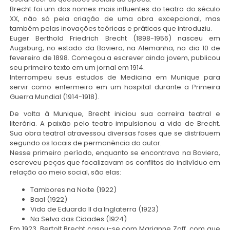
Brecht foi um dos nomes mais influentes do teatro do século
XX, não só pela criação de uma obra excepcional, mas
também pelas inovações teóricas e práticas que introduziu.
Euger Berthold Friedrich Brecht (1898-1956) nasceu em
Augsburg, no estado da Baviera, na Alemanha, no dia 10 de
fevereiro de 1898. Começou a escrever ainda jovem, publicou
seu primeiro texto em um jornal em 1914.
Interrompeu seus estudos de Medicina em Munique para
servir como enfermeiro em um hospital durante a Primeira
Guerra Mundial (1914-1918).
De volta à Munique, Brecht iniciou sua carreira teatral e
literária. A paixão pelo teatro impulsionou a vida de Brecht.
Sua obra teatral atravessou diversas fases que se distribuem
segundo os locais de permanência do autor.
Nesse primeiro período, enquanto se encontrava na Baviera,
escreveu peças que focalizavam os conflitos do indivíduo em
relação ao meio social, são elas:
Tambores na Noite (1922)
Baal (1922)
Vida de Eduardo II da Inglaterra (1923)
Na Selva das Cidades (1924)
Em 1923, Bertolt Brecht casou-se com Marianne Zoff, com que