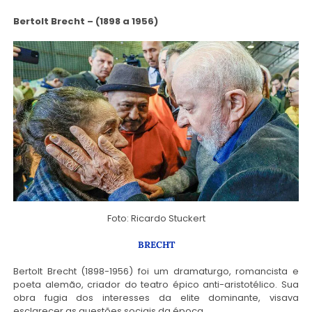
Bertolt Brecht – (1898 a 1956)
Foto: Ricardo Stuckert
BRECHT
Bertolt Brecht (1898-1956) foi um dramaturgo, romancista e
poeta alemão,
criador do teatro
épico anti-aristotélico. Sua
obra fugia dos interesses da elite dominante, visava
esclarecer as questões sociais da época.