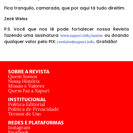
Fica tranquilo, camarada, que por aqui tá tudo direitim.
Zezé Weiss
P.S. Você que nos lê pode fortalecer nossa Revista
fazendo uma assinatura:
ou doando
www.xapuri.info/assine
qualquer valor pelo PIX:
. Gratidão!
contato@xapuri.info
SOBRE A REVISTA
Quem Somos
Nossa História
Missão e Valores
Quem Faz a Xapuri
INSTITUCIONAL
Política Editorial
Política de Privacidade
Termos de Uso
REDES E PLATAFORMAS
Instagram
Facebook