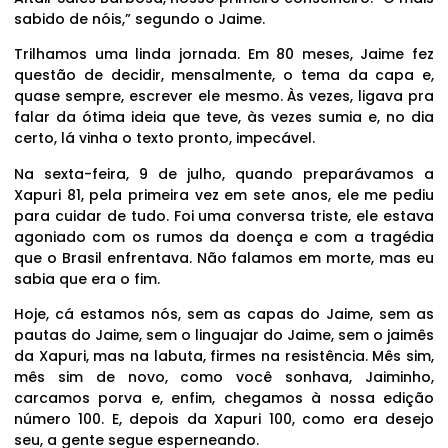
sabido de nóis,” segundo o Jaime.
Trilhamos uma linda jornada. Em 80 meses, Jaime fez
questão de decidir, mensalmente, o tema da capa e,
quase sempre, escrever ele mesmo. Às vezes, ligava pra
falar da ótima ideia que teve, às vezes sumia e, no dia
certo, lá vinha o texto pronto, impecável.
Na sexta-feira, 9 de julho, quando preparávamos a
Xapuri 81, pela primeira vez em sete anos, ele me pediu
para cuidar de tudo. Foi uma conversa triste, ele estava
agoniado com os rumos da doença e com a tragédia
que o Brasil enfrentava. Não falamos em morte, mas eu
sabia que era o fim.
Hoje, cá estamos nós, sem as capas do Jaime, sem as
pautas do Jaime, sem o linguajar do Jaime, sem o jaimês
da Xapuri, mas na labuta, firmes na resistência. Mês sim,
mês sim de novo, como você sonhava, Jaiminho,
carcamos porva e, enfim, chegamos à nossa edição
número 100. E, depois da Xapuri 100, como era desejo
seu, a gente segue esperneando.