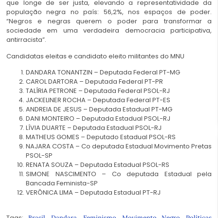
que longe de ser justa, elevando a representatividade da
população negra no país: 56,2%, nos espaços de poder.
“Negros e negras querem o poder para transformar a
sociedade em uma verdadeira democracia participativa,
antirracista”.
Candidatas eleitas e candidato eleito militantes do MNU
DANDARA TONANTZIN – Deputada Federal PT-MG
CAROL DARTORA – Deputada Federal PT-PR
TALÍRIA PETRONE – Deputada Federal PSOL-RJ
JACKELINER ROCHA – Deputada Federal PT-ES
ANDREIA DE JESUS – Deputada Estadual PT-MG
DANI MONTEIRO – Deputada Estadual PSOL-RJ
LÍVIA DUARTE – Deputada Estadual PSOL-RJ
MATHEUS GOMES – Deputado Estadual PSOL-RS
NAJARA COSTA – Co deputada Estadual Movimento Pretas
PSOL-SP
RENATA SOUZA – Deputada Estadual PSOL-RS
SIMONE NASCIMENTO – Co deputada Estadual pela
Bancada Feminista-SP
VERÔNICA LIMA – Deputada Estadual PT-RJ
Tags:
,
,
,
,
Brasil
Dandara
Feminismo
Movimento Negro
Políticas