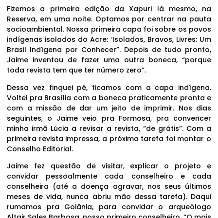
Fizemos a primeira edição da Xapuri lá mesmo, na
Reserva, em uma noite. Optamos por centrar na pauta
socioambiental. Nossa primeira capa foi sobre os povos
indígenas isolados do Acre: ‘Isolados, Bravos, Livres: Um
Brasil Indígena por Conhecer”. Depois de tudo pronto,
Jaime inventou de fazer uma outra boneca, “porque
toda revista tem que ter número zero”.
Dessa vez finquei pé, ficamos com a capa indígena.
Voltei pra Brasília com a boneca praticamente pronta e
com a missão de dar um jeito de imprimir. Nos dias
seguintes, o Jaime veio pra Formosa, pra convencer
minha irmã Lúcia a revisar a revista, “de grátis”. Com a
primeira revista impressa, a próxima tarefa foi montar o
Conselho Editorial.
Jaime fez questão de visitar, explicar o projeto e
convidar pessoalmente cada conselheiro e cada
conselheira (até a doença agravar, nos seus últimos
meses de vida, nunca abriu mão dessa tarefa). Daqui
rumamos pra Goiânia, para convidar o arqueólogo
Altair Sales Barbosa, nosso primeiro conselheiro. “O mais