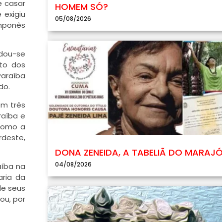
e casar
HOMEM SÓ?
 exigiu
05/08/2026
amponês
udou-se
to dos
Paraíba
do.
om três
raíba e
 como a
rdeste,
DONA ZENEIDA, A TABELIÃ DO MARAJ
04/08/2026
aíba na
aria da
de seus
ou, por