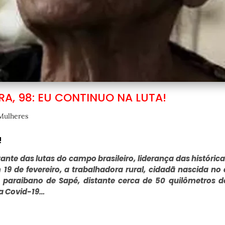
IRA, 98: EU CONTINUO NA LUTA!
Mulheres
!
itante das lutas do campo brasileiro, liderança das histórica
9 de fevereiro, a trabalhadora rural, cidadã nascida no
 paraibano de Sapé, distante cerca de 50 quilômetros 
 a Covid-19…