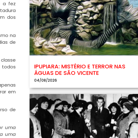
e a fez
itadura
 um dos
esmo na
dias de
 classe
IPUPIARA: MISTÉRIO E TERROR NAS
e todos
ÁGUAS DE SÃO VICENTE
04/08/2026
 apenas
orar em
urso de
por uma
ada uma