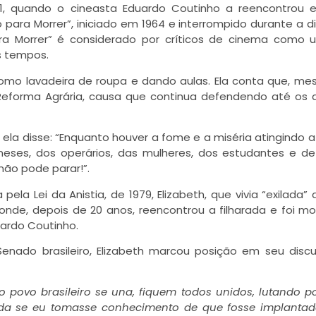
1, quando o cineasta Eduardo Coutinho a reencontrou 
ara Morrer”, iniciado em 1964 e interrompido durante a d
ara Morrer” é considerado por críticos de cinema como
s tempos.
 como lavadeira de roupa e dando aulas. Ela conta que, m
Reforma Agrária, causa que continua defendendo até os 
ela disse: “Enquanto houver a fome e a miséria atingindo a
eses, dos operários, das mulheres, dos estudantes e d
não pode parar!”.
pela Lei da Anistia, de 1979, Elizabeth, que vivia “exilada”
 onde, depois de 20 anos, reencontrou a filharada e foi m
ardo Coutinho.
nado brasileiro, Elizabeth marcou posição em seu disc
 povo brasileiro se una, fiquem todos unidos, lutando 
vida se eu tomasse conhecimento de que fosse implant