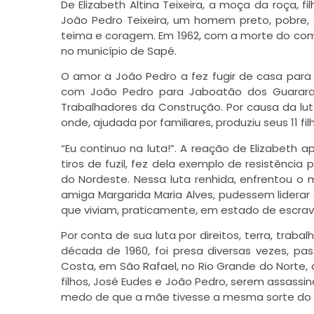
De Elizabeth Altina Teixeira, a moça da roça, f
João Pedro Teixeira, um homem preto, pobre, s
teima e coragem. Em 1962, com a morte do com
no município de Sapé.
O amor a João Pedro a fez fugir de casa para
com João Pedro para Jaboatão dos Guararap
Trabalhadores da Construção. Por causa da lut
onde, ajudada por familiares, produziu seus 11 f
“Eu continuo na luta!”. A reação de Elizabeth
tiros de fuzil, fez dela exemplo de resistênci
do Nordeste. Nessa luta renhida, enfrentou o
amiga Margarida Maria Alves, pudessem lider
que viviam, praticamente, em estado de escrav
Por conta de sua luta por direitos, terra, traba
década de 1960, foi presa diversas vezes, pa
Costa, em São Rafael, no Rio Grande do Norte, d
filhos, José Eudes e João Pedro, serem assassin
medo de que a mãe tivesse a mesma sorte do 