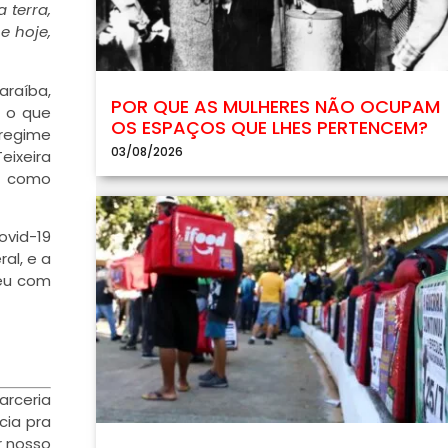
 terra,
e hoje,
raíba,
POR QUE AS MULHERES NÃO OCUPAM
i o que
OS ESPAÇOS QUE LHES PERTENCEM?
 regime
03/08/2026
eixeira
, como
ovid-19
al, e a
veu com
rceria
cia pra
r nosso