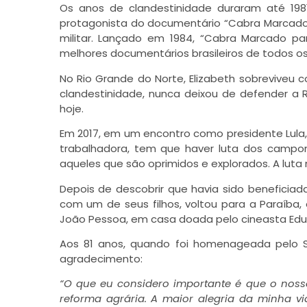
Os anos de clandestinidade duraram até 198
protagonista do documentário “Cabra Marcado p
militar. Lançado em 1984, “Cabra Marcado p
melhores documentários brasileiros de todos o
No Rio Grande do Norte, Elizabeth sobreviveu
clandestinidade, nunca deixou de defender a 
hoje.
Em 2017, em um encontro como presidente Lula, 
trabalhadora, tem que haver luta dos campon
aqueles que são oprimidos e explorados. A luta 
Depois de descobrir que havia sido beneficiada 
com um de seus filhos, voltou para a Paraíba,
João Pessoa, em casa doada pelo cineasta Edu
Aos 81 anos, quando foi homenageada pelo Se
agradecimento:
“O que eu considero importante é que o nosso
reforma agrária. A maior alegria da minha 