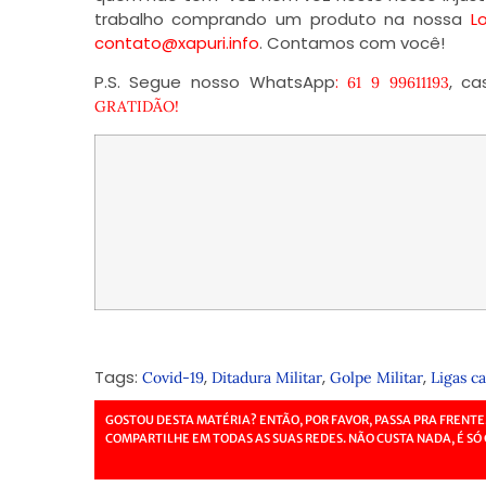
trabalho comprando um produto na nossa
L
contato@xapuri.info
. Contamos com você!
P.S. Segue nosso WhatsApp
:
, ca
61 9 99611193
GRATIDÃO!
Tags:
,
,
,
Covid-19
Ditadura Militar
Golpe Militar
Ligas c
GOSTOU DESTA MATÉRIA? ENTÃO, POR FAVOR, PASSA PRA FRENTE
COMPARTILHE EM TODAS AS SUAS REDES. NÃO CUSTA NADA, É SÓ 