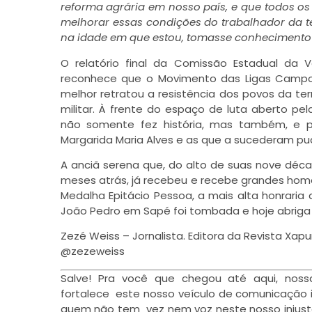
reforma agrária em nosso país, e que todos os
melhorar essas condições do trabalhador da ter
na idade em que estou, tomasse conheciment
O relatório final da Comissão Estadual da
reconhece que o Movimento das Ligas Campones
melhor retratou a resistência dos povos da te
militar. À frente do espaço de luta aberto pe
não somente fez história, mas também, e p
Margarida Maria Alves e as que a sucederam p
A anciã serena que, do alto de suas nove déca
meses atrás, já recebeu e recebe grandes home
Medalha Epitácio Pessoa, a mais alta honraria
João Pedro em Sapé foi tombada e hoje abriga
Zezé Weiss – Jornalista. Editora da Revista Xapur
@zezeweiss
Salve! Pra você que chegou até aqui, noss
fortalece este nosso veículo de comunicação 
quem não tem vez nem voz neste nosso injust