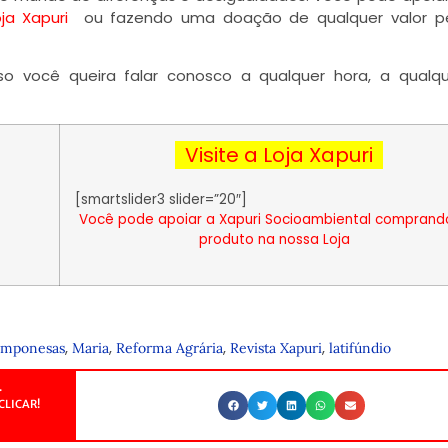
oja Xapuri
ou fazendo uma doação de qualquer valor pe
so você queira falar conosco a qualquer hora, a qualqu
Visite a Loja Xapuri
[smartslider3 slider=”20″]
Você pode apoiar a Xapuri Socioambiental compran
produto na nossa Loja
,
,
,
,
amponesas
Maria
Reforma Agrária
Revista Xapuri
latifúndio
.
CLICAR!