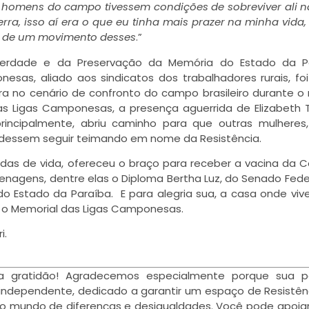
 homens do campo tivessem condições de sobreviver ali na
ra, isso aí era o que eu tinha mais prazer na minha vida, 
o de um movimento desses
.”
 Verdade e da Preservação da Memória do Estado da Pa
as, aliado aos sindicatos dos trabalhadores rurais, fo
rra no cenário de confronto do campo brasileiro durante o
las Ligas Camponesas, a presença aguerrida de Elizabeth T
rincipalmente, abriu caminho para que outras mulheres
udessem seguir teimando em nome da Resistência.
das de vida, ofereceu o braço para receber a vacina da C
nagens, dentre elas o Diploma Bertha Luz, do Senado Feder
 do Estado da Paraíba. E para alegria sua, a casa onde vi
 o Memorial das Ligas Camponesas.
i.
a gratidão! Agradecemos especialmente porque sua pa
independente, dedicado a garantir um espaço de Resistên
o mundo de diferenças e desigualdades. Você pode apoia