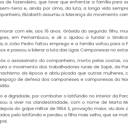
ilha de fazendeiro, que teve que enfrentar a família para s
em-terra e, ainda por cima, da luta, a longa vida sempre
panheiro, Elizabeth assumiu a liderança do movimento c
 morar com ele, aos 16 anos. Grávida do segundo filho, m
es, em Pernambuco, e ali o ajudou a fundar o Sindica
a, a João Pedro faltou emprego e a família voltou para a 
ilhos e passou a liderar a luta das Ligas Camponesas no esta
 após o assassinato do companheiro, morto pelas costas, c
a para o movimento dos trabalhadores rurais de Sapé, da Pa
 machismo da época e abriu picada que outras mulheres,
ar espaço de defesa dos camponeses e camponesas do No
idão.
lho e dignidade, por combater o latifúndio no interior da Par
ssou a viver na clandestinidade, com o nome de Marta M
epois do golpe militar de 1964. E, provação maior, viu dois 
ados pelo latifúndio e perdeu a filha mais velha, que se mat
pai.