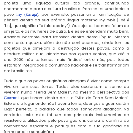
projeta uma riqueza cultural tão grande, contribuindo
enormemente para a cultura brasileira. Para se ter uma ideia, o
povo
, por exemplo, possui uma ramificação de
Iny (Karajá)
gênero dentro da sua própria língua materna iny rybè [iˈnə̃ ɾɨ
ˈbɛ], que significa “a fala dos iny”). Ou seja, os homens falam de
um jeito, e as mulheres de outro. E eles se entendem muito bem.
Apanhei bastante para transitar dentro desta língua. Mesmo
com tanta riqueza, além de não conhecermos, ainda tem os
projetos que almejam a destruição destes povos, como a
ditadura militar que, alardeava aos quatro ventos, que até o
ano 2000 não teríamos mais “índios” entre nós, pois todos
estariam integrados à comunhão nacional e se transformariam
em brasileiros.
Tudo o que os povos originários almejam é viver como sempre
viveram em suas terras. Todos eles acalentam o sonho de
viverem numa “Terra Sem Males”, na mesma perspectiva dos
, que tinham dentro de si o “Mito da Terra Sem Males”.
Guarani
Este era o lugar onde não haveria fome, doenças e guerras. Um
lugar perfeito, o paraíso que todos sonhavam alcançar. Na
verdade, este mito foi um dos principais instrumentos de
resistência, utilizados pelo povo guarani, contra o domínio do
colonizador espanhol e português com a sua ganância de
forma cruel e sanguinária.