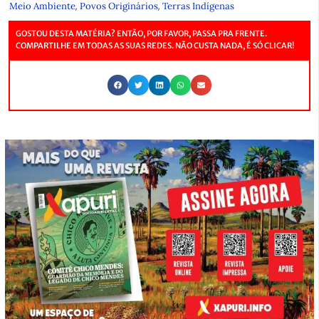
,
,
Meio Ambiente
Povos Originários
Terras Indígenas
GOSTOU DESTA MATÉRIA? ENTÃO, POR FAVOR, PASSA PRA FRENTE.
COMPARTILHE EM TODAS AS SUAS REDES. NÃO CUSTA NADA, É SÓ CLICAR!