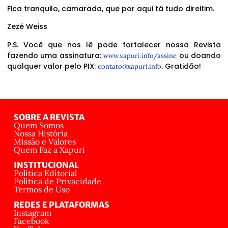
Fica tranquilo, camarada, que por aqui tá tudo direitim.
Zezé Weiss
P.S. Você que nos lê pode fortalecer nossa Revista
fazendo uma assinatura:
ou doando
www.xapuri.info/assine
qualquer valor pelo PIX:
. Gratidão!
contato@xapuri.info
SOBRE A REVISTA
Quem Somos
Nossa História
Missão e Valores
Quem Faz a Xapuri
INSTITUCIONAL
Política Editorial
Política de Privacidade
Termos de Uso
REDES E PLATAFORMAS
Instagram
Facebook