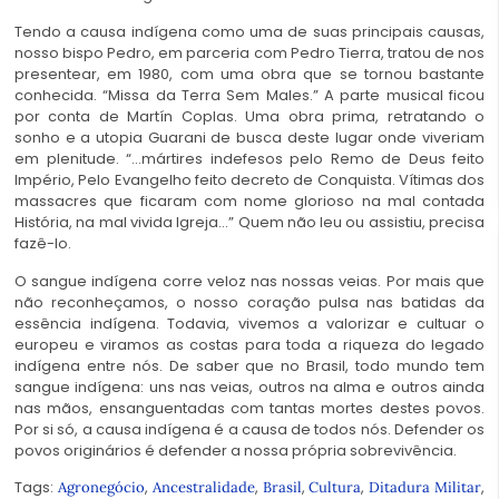
Tendo a causa indígena como uma de suas principais causas,
nosso bispo Pedro, em parceria com Pedro Tierra, tratou de nos
presentear, em 1980, com uma obra que se tornou bastante
conhecida. “Missa da Terra Sem Males.” A parte musical ficou
por conta de Martín Coplas. Uma obra prima, retratando o
sonho e a utopia Guarani de busca deste lugar onde viveriam
em plenitude. “…mártires indefesos pelo Remo de Deus feito
Império, Pelo Evangelho feito decreto de Conquista. Vítimas dos
massacres que ficaram com nome glorioso na mal contada
História, na mal vivida Igreja…” Quem não leu ou assistiu, precisa
fazê-lo.
O sangue indígena corre veloz nas nossas veias. Por mais que
não reconheçamos, o nosso coração pulsa nas batidas da
essência indígena. Todavia, vivemos a valorizar e cultuar o
europeu e viramos as costas para toda a riqueza do legado
indígena entre nós. De saber que no Brasil, todo mundo tem
sangue indígena: uns nas veias, outros na alma e outros ainda
nas mãos, ensanguentadas com tantas mortes destes povos.
Por si só, a causa indígena é a causa de todos nós. Defender os
povos originários é defender a nossa própria sobrevivência.
Tags:
,
,
,
,
,
Agronegócio
Ancestralidade
Brasil
Cultura
Ditadura Militar