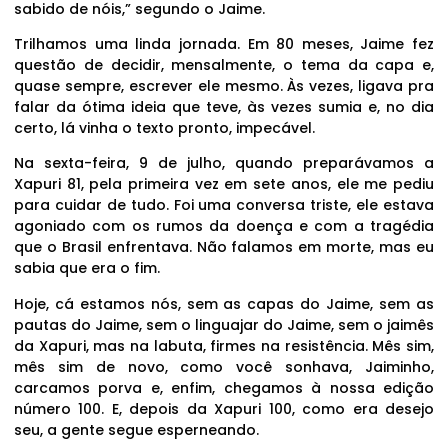
sabido de nóis,” segundo o Jaime.
Trilhamos uma linda jornada. Em 80 meses, Jaime fez
questão de decidir, mensalmente, o tema da capa e,
quase sempre, escrever ele mesmo. Às vezes, ligava pra
falar da ótima ideia que teve, às vezes sumia e, no dia
certo, lá vinha o texto pronto, impecável.
Na sexta-feira, 9 de julho, quando preparávamos a
Xapuri 81, pela primeira vez em sete anos, ele me pediu
para cuidar de tudo. Foi uma conversa triste, ele estava
agoniado com os rumos da doença e com a tragédia
que o Brasil enfrentava. Não falamos em morte, mas eu
sabia que era o fim.
Hoje, cá estamos nós, sem as capas do Jaime, sem as
pautas do Jaime, sem o linguajar do Jaime, sem o jaimês
da Xapuri, mas na labuta, firmes na resistência. Mês sim,
mês sim de novo, como você sonhava, Jaiminho,
carcamos porva e, enfim, chegamos à nossa edição
número 100. E, depois da Xapuri 100, como era desejo
seu, a gente segue esperneando.