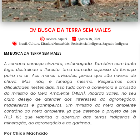
EM BUSCA DA TERRA SEM MALES
Revista Xapuri
agosto 18, 2021
,
,
,
,
Brasil
Cultura
DitaduraNuncaMais
Resistência Indígena
Sagrado Indígena
EM BUSCA DA TERRA SEM MALES
A semana começa cinzenta, enfumaçada. Também com tanto
fogo, destruindo a floresta. Uma camada espessa de fumaça
paira no ar. Aos menos avisados, pensa que são nuvens de
chuva. Mas não, é fumaça mesmo. Respiramos com
dificuldades nestes dias. Isso tudo com a conivência e omissão
do ministro do Meio Ambiente (MMA), Ricardo Salles, no seu
claro desejo de atender aos interesses do agronegócio,
madeireiros e garimpeiros. Um ministro do meio ambiente
contrário ao meio ambiente, já que defende o projeto de Lei
(PL) 191, que viabiliza a abertura das terras indígenas à
mineração, ao agronegócio e ao garimpo…
Por Chico Machado