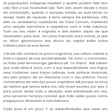
As populações indígenas resistem o quanto podem. Não tem
sido fácil a sua incansável luta. Tem sido assim desde o início
da colonização, quando o europeu invadiu as suas terras no
desejo ávido de riquezas. A terra sempre lhe pertenceu. São
eles os verdadeiros cuidadores da Casa Comum, mantendo
uma relação harmônica e respeitosa com a mãe natureza.
Tudo ao seu redor é sagrado e dali advém aquilo de que
necessitam para viver. Um povo marcado para morrer, já que
os olhos gananciosos dos donos do capital estão todos
voltados para as suas terras.
O Brasil não conhece os povos originários, sua cultura milenar e
toda a riqueza de sua ancestralidade. Tal como o colonizador,
os trata pela terminologia genérica de “os Índios”. Mal sabem
que cada etnia é única, com a sua especificidade, sua língua,
seus costumes, seus traços culturais, suas pinturas corporais,
seu jeito próprio de se relacionar com o seu entorno. Pouco
conhecemos da vida dos povos originários até porque os livros
de História que temos entre nós, não foram escritos por eles. E
para piorar ainda mais a situação, está entranhada em nós,
uma perversa herança colonial que trata estes povos como
preguiçosos, atrasados e mal cheirosos.
Cada povo é um povo. E as especificidades que cada um,