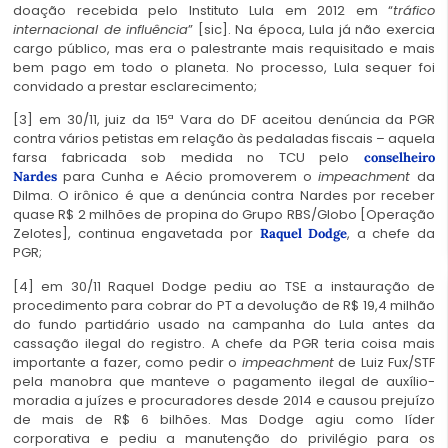
doação recebida pelo Instituto Lula em 2012 em “
tráfico
internacional de influência
” [sic]. Na época, Lula já não exercia
cargo público, mas era o palestrante mais requisitado e mais
bem pago em todo o planeta. No processo, Lula sequer foi
convidado a prestar esclarecimento;
[3] em 30/11, juiz da 15ª Vara do DF aceitou denúncia da PGR
contra vários petistas em relação às pedaladas fiscais – aquela
farsa fabricada sob medida no TCU pelo
conselheiro
para Cunha e Aécio promoverem o
impeachment
da
Nardes
Dilma. O irônico é que a denúncia contra Nardes por receber
quase R$ 2 milhões de propina do Grupo RBS/Globo [Operação
Zelotes], continua engavetada por
, a chefe da
Raquel Dodge
PGR;
[4] em 30/11 Raquel Dodge pediu ao TSE a instauração de
procedimento para cobrar do PT a devolução de R$ 19,4 milhão
do fundo partidário usado na campanha do Lula antes da
cassação ilegal do registro. A chefe da PGR teria coisa mais
importante a fazer, como pedir o
impeachment
de Luiz Fux/STF
pela manobra que manteve o pagamento ilegal de auxílio-
moradia a juízes e procuradores desde 2014 e causou prejuízo
de mais de R$ 6 bilhões. Mas Dodge agiu como líder
corporativa e pediu a manutenção do privilégio para os