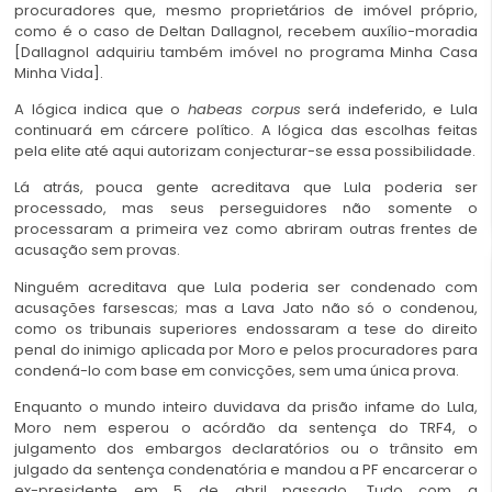
procuradores que, mesmo proprietários de imóvel próprio,
como é o caso de Deltan Dallagnol, recebem auxílio-moradia
[Dallagnol adquiriu também imóvel no programa Minha Casa
Minha Vida].
A lógica indica que o
habeas corpus
será indeferido, e Lula
continuará em cárcere político. A lógica das escolhas feitas
pela elite até aqui autorizam conjecturar-se essa possibilidade.
Lá atrás, pouca gente acreditava que Lula poderia ser
processado, mas seus perseguidores não somente o
processaram a primeira vez como abriram outras frentes de
acusação sem provas.
Ninguém acreditava que Lula poderia ser condenado com
acusações farsescas; mas a Lava Jato não só o condenou,
como os tribunais superiores endossaram a tese do direito
penal do inimigo aplicada por Moro e pelos procuradores para
condená-lo com base em convicções, sem uma única prova.
Enquanto o mundo inteiro duvidava da prisão infame do Lula,
Moro nem esperou o acórdão da sentença do TRF4, o
julgamento dos embargos declaratórios ou o trânsito em
julgado da sentença condenatória e mandou a PF encarcerar o
ex-presidente em 5 de abril passado. Tudo com a