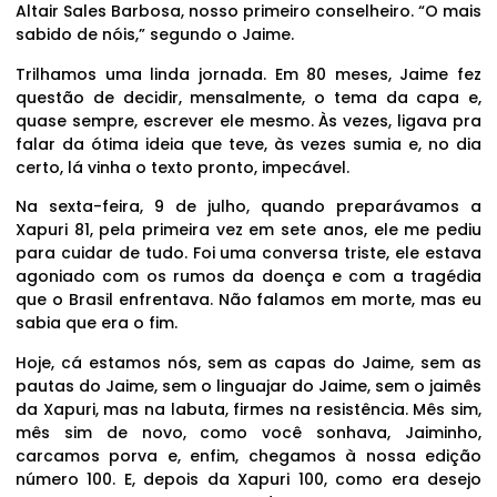
Altair Sales Barbosa, nosso primeiro conselheiro. “O mais
sabido de nóis,” segundo o Jaime.
Trilhamos uma linda jornada. Em 80 meses, Jaime fez
questão de decidir, mensalmente, o tema da capa e,
quase sempre, escrever ele mesmo. Às vezes, ligava pra
falar da ótima ideia que teve, às vezes sumia e, no dia
certo, lá vinha o texto pronto, impecável.
Na sexta-feira, 9 de julho, quando preparávamos a
Xapuri 81, pela primeira vez em sete anos, ele me pediu
para cuidar de tudo. Foi uma conversa triste, ele estava
agoniado com os rumos da doença e com a tragédia
que o Brasil enfrentava. Não falamos em morte, mas eu
sabia que era o fim.
Hoje, cá estamos nós, sem as capas do Jaime, sem as
pautas do Jaime, sem o linguajar do Jaime, sem o jaimês
da Xapuri, mas na labuta, firmes na resistência. Mês sim,
mês sim de novo, como você sonhava, Jaiminho,
carcamos porva e, enfim, chegamos à nossa edição
número 100. E, depois da Xapuri 100, como era desejo