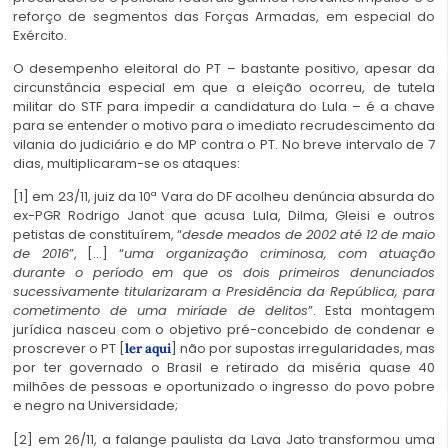
reforço de segmentos das Forças Armadas, em especial do
Exército.
O desempenho eleitoral do PT – bastante positivo, apesar da
circunstância especial em que a eleição ocorreu, de tutela
militar do STF para impedir a candidatura do Lula – é a chave
para se entender o motivo para o imediato recrudescimento da
vilania do judiciário e do MP contra o PT. No breve intervalo de 7
dias, multiplicaram-se os ataques:
[1] em 23/11, juiz da 10ª Vara do DF acolheu denúncia absurda do
ex-PGR Rodrigo Janot que acusa Lula, Dilma, Gleisi e outros
petistas de constituírem, “
desde meados de 2002 até 12 de maio
de 2016
”, […] “
uma organização criminosa, com atuação
durante o período em que os dois primeiros denunciados
sucessivamente titularizaram a Presidência da República, para
cometimento de uma miríade de delitos
”. Esta montagem
jurídica nasceu com o objetivo pré-concebido de condenar e
proscrever o PT [
] não por supostas irregularidades, mas
ler aqui
por ter governado o Brasil e retirado da miséria quase 40
milhões de pessoas e oportunizado o ingresso do povo pobre
e negro na Universidade;
[2] em 26/11, a falange paulista da Lava Jato transformou uma