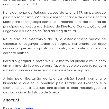
complacência do STF.
No julgamento do
habeas corpus
do Lula, o STF, emparedado
pelo bolsonarismo, não terá a menor chance de decidir contra
Moro para fazer justiça com Lula – mesmo que isso ofenda os
princípios da justiça e o Estado de Direito, a Constituição, a Lei
Orgânica e o Código de Ética da Magistratura.
Na guerra de extermínio do PT, o
establishment
mostra-se
disposto a esgarçar todas as regras, indiferente ao risco
concreto que esta aposta comporta, de morte do Lula no
cárcere político.
Para a oligarquia, é preferível Lula morto na prisão a vê-lo com
um mínimo de liberdade para fazer o que ele sabe fazer com
maestria: animar a resistência democrática e popular.
A luta pela libertação do Lula da prisão ilegal, inumana e
hipócrita a que foi submetido pelo Estado de Exceção é o
elemento central da luta antifascista e pela restauração da
democracia e do Estado de Direito.
ANOTE AÍ
Fonte:
blog do autor