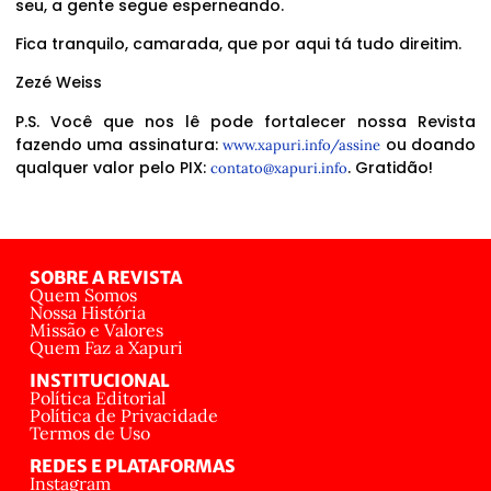
seu, a gente segue esperneando.
Fica tranquilo, camarada, que por aqui tá tudo direitim.
Zezé Weiss
P.S. Você que nos lê pode fortalecer nossa Revista
fazendo uma assinatura:
ou doando
www.xapuri.info/assine
qualquer valor pelo PIX:
. Gratidão!
contato@xapuri.info
SOBRE A REVISTA
Quem Somos
Nossa História
Missão e Valores
Quem Faz a Xapuri
INSTITUCIONAL
Política Editorial
Política de Privacidade
Termos de Uso
REDES E PLATAFORMAS
Instagram