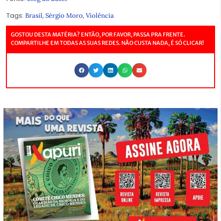
Tags:
,
,
Brasil
Sérgio Moro
Violência
GOSTOU DESTA MATÉRIA? ENTÃO, POR FAVOR, PASSA PRA FRENTE.
COMPARTILHE EM TODAS AS SUAS REDES. NÃO CUSTA NADA, É SÓ CLICAR!