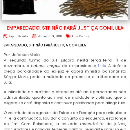
EMPAREDADO, STF NÃO FARÁ JUSTIÇA COM LULA
,
Xapuri Revista
dezembro 3, 2018
Lula
Política
EMPAREDADO, STF NÃO FARÁ JUSTIÇA COM LULA
Por: Jeferson Miola
A segunda turma do STF julgará nesta terça-feira, 4 de
dezembro, o
habeas corpus
do ex-presidente
. A defesa
Lula
alega parcialidade do ex-juiz e agora ministro bolsonarista
Sérgio Moro, pede a nulidade do processo e a liberdade do
Lula.
A infinidade de arbítrios e atropelos até aqui perpetrados não
admite ilusão quanto ao nível de maldade e violência que a
oligarquia está disposta a continuar praticando para atingir Lula.
O vale-tudo dos agentes do Estado de Exceção para aniquilar o
PT e, à continuação, liquidar o conjunto da esquerda, está longe
do fim. Com Bolsonaro, a cruzada
macarthista
de juízes,
procuradores e policiais federais ganhou relevante impulso e o