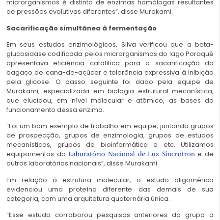
microrganismos é distinta de enzimas homólogas resultantes
de pressões evolutivas diferentes”, disse Murakami.
Sacarificação simultânea à fermentação
Em seus estudos enzimológicos, Silva verificou que a beta-
glucosidase codificada pelos microrganismos do lago Poraquê
apresentava eficiência catalítica para a sacarificação do
bagaço de cana-de-açúcar e tolerância expressiva à inibição
pela glicose. O passo seguinte foi dado pela equipe de
Murakami, especializada em biologia estrutural mecanística,
que elucidou, em nível molecular e atômico, as bases do
funcionamento dessa enzima.
“Foi um bom exemplo de trabalho em equipe, juntando grupos
de prospecção, grupos de enzimologia, grupos de estudos
mecanísticos, grupos de bioinformática e etc. Utilizamos
equipamentos do
e de
Laboratório Nacional de Luz Síncrotron
outros laboratórios nacionais”, disse Murakami.
Em relação à estrutura molecular, o estudo oligomérico
evidenciou uma proteína diferente das demais de sua
categoria, com uma arquitetura quaternária única.
“Esse estudo corroborou pesquisas anteriores do grupo a