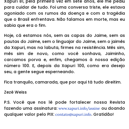
Xapuri 81, pela primeira vez em sete anos, ele me pediu
para cuidar de tudo. Foi uma conversa triste, ele estava
agoniado com os rumos da doença e com a tragédia
que o Brasil enfrentava. Não falamos em morte, mas eu
sabia que era o fim.
Hoje, cá estamos nós, sem as capas do Jaime, sem as
pautas do Jaime, sem o linguajar do Jaime, sem o jaimês
da Xapuri, mas na labuta, firmes na resistência. Mês sim,
mês sim de novo, como você sonhava, Jaiminho,
carcamos porva e, enfim, chegamos à nossa edição
número 100. E, depois da Xapuri 100, como era desejo
seu, a gente segue esperneando.
Fica tranquilo, camarada, que por aqui tá tudo direitim.
Zezé Weiss
P.S. Você que nos lê pode fortalecer nossa Revista
fazendo uma assinatura:
ou doando
www.xapuri.info/assine
qualquer valor pelo PIX:
. Gratidão!
contato@xapuri.info