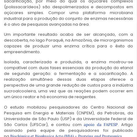
sacarificação, por meio do qual os açúcares complexos
(polissacarídeos) são despolimerizados e decompostos em
açúcares simples. Compor uma plataforma microbiana
industrial para a produção do conjunto de enzimas necessárias
é o alvo de pesquisas avançadas na área.
Um importante resultado acaba de ser alcançado, com a
descoberta, no lago Poraquê, na Amazônia, de microrganismos
capazes de produzir uma enzima crítica para o êxito do
empreendimento.
Isolada, caracterizada e produzida, a enzima mostrou-se
compatível com duas fases essenciais da produção do etanol
de segunda geração: a fermentação e a sacarificação. A
realização simultânea dessas duas etapas oferece a
perspectiva de uma grande redução de custos para a indústria
sucroalcooleira, uma vez que as reações podem ocorrer em
um único reator e há economia de reagentes.
O estudo mobilizou pesquisadores do Centro Nacional de
Pesquisa em Energia e Materiais (CNPEM), da Petrobras, da
Universidade de São Paulo (USP) e da Universidade Federal de
São Carlos (UFSCar), e contou com
. Artigo
apoio da FAPESP
assinado pela equipe de pesquisadores foi publicado
na
.
Biochimica et Biophysica Acta (BBA) – Proteins and Proteomics