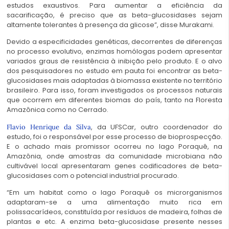
estudos exaustivos. Para aumentar a eficiência da
sacarificação, é preciso que as beta-glucosidases sejam
altamente tolerantes à presença da glicose”, disse Murakami.
Devido a especificidades genéticas, decorrentes de diferenças
no processo evolutivo, enzimas homólogas podem apresentar
variados graus de resistência à inibição pelo produto. E o alvo
dos pesquisadores no estudo em pauta foi encontrar as beta-
glucosidases mais adaptadas à biomassa existente no território
brasileiro. Para isso, foram investigados os processos naturais
que ocorrem em diferentes biomas do país, tanto na Floresta
Amazônica como no Cerrado.
, da UFSCar, outro coordenador do
Flavio Henrique da Silva
estudo, foi o responsável por esse processo de bioprospecção.
E o achado mais promissor ocorreu no lago Poraquê, na
Amazônia, onde amostras da comunidade microbiana não
cultivável local apresentaram genes codificadores de beta-
glucosidases com o potencial industrial procurado.
“Em um habitat como o lago Poraquê os microrganismos
adaptaram-se a uma alimentação muito rica em
polissacarídeos, constituída por resíduos de madeira, folhas de
plantas e etc. A enzima beta-glucosidase presente nesses