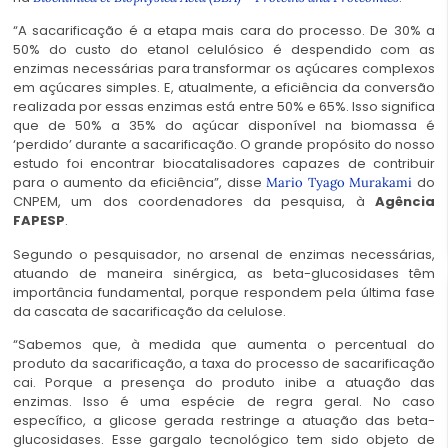
“A sacarificação é a etapa mais cara do processo. De 30% a
50% do custo do etanol celulósico é despendido com as
enzimas necessárias para transformar os açúcares complexos
em açúcares simples. E, atualmente, a eficiência da conversão
realizada por essas enzimas está entre 50% e 65%. Isso significa
que de 50% a 35% do açúcar disponível na biomassa é
‘perdido’ durante a sacarificação. O grande propósito do nosso
estudo foi encontrar biocatalisadores capazes de contribuir
para o aumento da eficiência”, disse
do
Mario Tyago Murakami
CNPEM, um dos coordenadores da pesquisa, à
Agência
FAPESP
.
Segundo o pesquisador, no arsenal de enzimas necessárias,
atuando de maneira sinérgica, as beta-glucosidases têm
importância fundamental, porque respondem pela última fase
da cascata de sacarificação da celulose.
“Sabemos que, à medida que aumenta o percentual do
produto da sacarificação, a taxa do processo de sacarificação
cai. Porque a presença do produto inibe a atuação das
enzimas. Isso é uma espécie de regra geral. No caso
específico, a glicose gerada restringe a atuação das beta-
glucosidases. Esse gargalo tecnológico tem sido objeto de