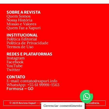
SOBRE A REVISTA
Quem Somos
Nossa História
Missão e Valores
Quem Faz a Xapuri
INSTITUCIONAL
Política Editorial
Política de Privacidade
Termos de Uso
REDES E PLATAFORMAS
Instagram
Facebook
YouTube
Twitter
CONTATO
E-mail: contato@xapuri.info
WhatsApp: +55 61 99991-1563
Formosa – GO
© 2025 Revista Xapuri — Jornalismo Independente, Popular e de Resistência.
Gerenciar consentimento