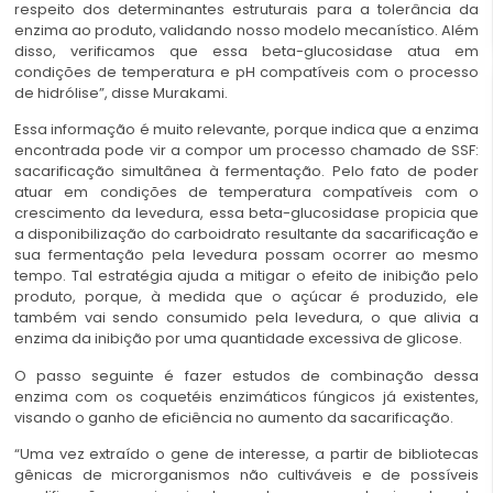
respeito dos determinantes estruturais para a tolerância da
enzima ao produto, validando nosso modelo mecanístico. Além
disso, verificamos que essa beta-glucosidase atua em
condições de temperatura e pH compatíveis com o processo
de hidrólise”, disse Murakami.
Essa informação é muito relevante, porque indica que a enzima
encontrada pode vir a compor um processo chamado de SSF:
sacarificação simultânea à fermentação. Pelo fato de poder
atuar em condições de temperatura compatíveis com o
crescimento da levedura, essa beta-glucosidase propicia que
a disponibilização do carboidrato resultante da sacarificação e
sua fermentação pela levedura possam ocorrer ao mesmo
tempo. Tal estratégia ajuda a mitigar o efeito de inibição pelo
produto, porque, à medida que o açúcar é produzido, ele
também vai sendo consumido pela levedura, o que alivia a
enzima da inibição por uma quantidade excessiva de glicose.
O passo seguinte é fazer estudos de combinação dessa
enzima com os coquetéis enzimáticos fúngicos já existentes,
visando o ganho de eficiência no aumento da sacarificação.
“Uma vez extraído o gene de interesse, a partir de bibliotecas
gênicas de microrganismos não cultiváveis e de possíveis