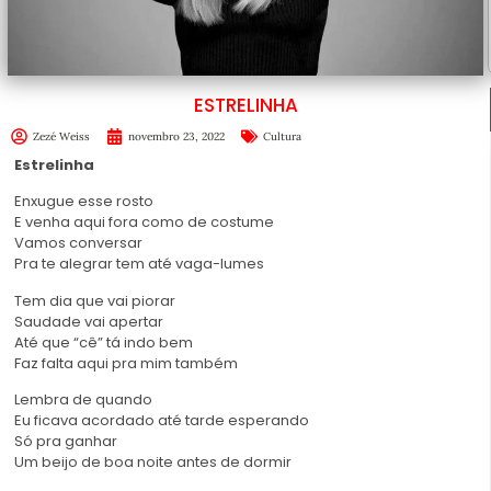
ESTRELINHA
Zezé Weiss
novembro 23, 2022
Cultura
Estrelinha
Enxugue esse rosto
E venha aqui fora como de costume
Vamos conversar
Pra te alegrar tem até vaga-lumes
Tem dia que vai piorar
Saudade vai apertar
Até que “cê” tá indo bem
Faz falta aqui pra mim também
Lembra de quando
Eu ficava acordado até tarde esperando
Só pra ganhar
Um beijo de boa noite antes de dormir