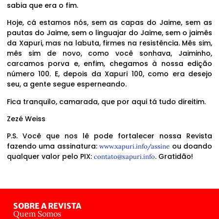
sabia que era o fim.
Hoje, cá estamos nós, sem as capas do Jaime, sem as
pautas do Jaime, sem o linguajar do Jaime, sem o jaimês
da Xapuri, mas na labuta, firmes na resistência. Mês sim,
mês sim de novo, como você sonhava, Jaiminho,
carcamos porva e, enfim, chegamos à nossa edição
número 100. E, depois da Xapuri 100, como era desejo
seu, a gente segue esperneando.
Fica tranquilo, camarada, que por aqui tá tudo direitim.
Zezé Weiss
P.S. Você que nos lê pode fortalecer nossa Revista
fazendo uma assinatura:
ou doando
www.xapuri.info/assine
qualquer valor pelo PIX:
. Gratidão!
contato@xapuri.info
SOBRE A REVISTA
Quem Somos