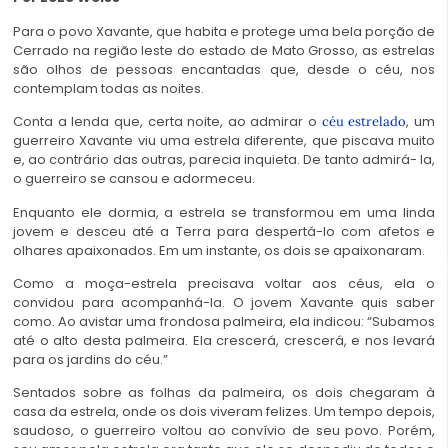
Para o povo Xavante, que habita e protege uma bela porção de
Cerrado na região leste do estado de Mato Grosso, as estrelas
são olhos de pessoas encantadas que, desde o céu, nos
contemplam todas as noites.
Conta a lenda que, certa noite, ao admirar o
, um
céu estrelado
guerreiro Xavante viu uma estrela diferente, que piscava muito
e, ao contrário das outras, parecia inquieta. De tanto admirá- la,
o guerreiro se cansou e adormeceu.
Enquanto ele dormia, a estrela se transformou em uma linda
jovem e desceu até a Terra para despertá-lo com afetos e
olhares apaixonados. Em um instante, os dois se apaixonaram.
Como a moça-estrela precisava voltar aos céus, ela o
convidou para acompanhá-la. O jovem Xavante quis saber
como. Ao avistar uma frondosa palmeira, ela indicou: “Subamos
até o alto desta palmeira. Ela crescerá, crescerá, e nos levará
para os jardins do céu.”
Sentados sobre as folhas da palmeira, os dois chegaram à
casa da estrela, onde os dois viveram felizes. Um tempo depois,
saudoso, o guerreiro voltou ao convívio de seu povo. Porém,