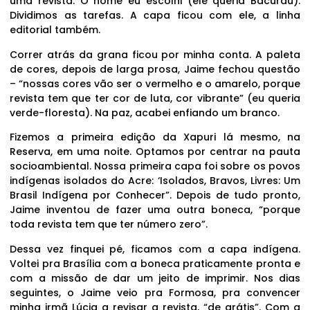
uma revista. O nome eu escolhi (ele queria Bacurau).
Dividimos as tarefas. A capa ficou com ele, a linha
editorial também.
Correr atrás da grana ficou por minha conta. A paleta
de cores, depois de larga prosa, Jaime fechou questão
– “nossas cores vão ser o vermelho e o amarelo, porque
revista tem que ter cor de luta, cor vibrante” (eu queria
verde-floresta). Na paz, acabei enfiando um branco.
Fizemos a primeira edição da Xapuri lá mesmo, na
Reserva, em uma noite. Optamos por centrar na pauta
socioambiental. Nossa primeira capa foi sobre os povos
indígenas isolados do Acre: ‘Isolados, Bravos, Livres: Um
Brasil Indígena por Conhecer”. Depois de tudo pronto,
Jaime inventou de fazer uma outra boneca, “porque
toda revista tem que ter número zero”.
Dessa vez finquei pé, ficamos com a capa indígena.
Voltei pra Brasília com a boneca praticamente pronta e
com a missão de dar um jeito de imprimir. Nos dias
seguintes, o Jaime veio pra Formosa, pra convencer
minha irmã Lúcia a revisar a revista, “de grátis”. Com a