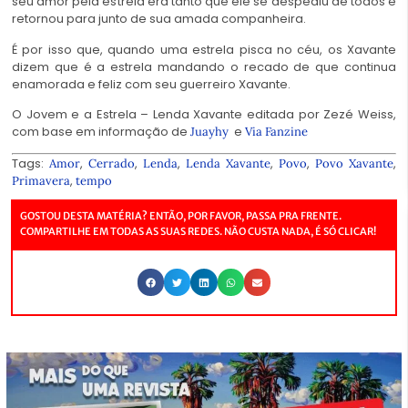
seu amor pela estrela era tanto que ele se despediu de todos e
retornou para junto de sua amada companheira.
É por isso que, quando uma estrela pisca no céu, os Xavante
dizem que é a estrela mandando o recado de que continua
enamorada e feliz com seu guerreiro Xavante.
O Jovem e a Estrela – Lenda Xavante editada por Zezé Weiss,
com base em informação de
e
Juayhy
Via Fanzine
Tags:
,
,
,
,
,
,
Amor
Cerrado
Lenda
Lenda Xavante
Povo
Povo Xavante
,
Primavera
tempo
GOSTOU DESTA MATÉRIA? ENTÃO, POR FAVOR, PASSA PRA FRENTE.
COMPARTILHE EM TODAS AS SUAS REDES. NÃO CUSTA NADA, É SÓ CLICAR!