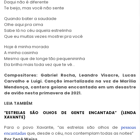
Daqui não é diferente
Te beijo, mas você não sente
Quando bater a saudade
Olhe aqui pra cima
Sabe lá no céu aquela estrelinha
Que eu muitas vezes mostrei pra você
Hoje é minha morada
A minha casinha
Mesmo que de longe tão pequenininha
Ela brilha mais toda vez que te vê…
Compositores: Gabriel Rocha, Leandro Visacre, Lucas
Carvalho e Luigi. Canção imortalizada na voz de Marília
Mendonça, cantora goiana enccantada em um desastre
de avião nesta primavera de 2021.
LEIA TAMBÉM
:
“ESTRELAS SÃO OLHOS DE GENTE ENCANTADA” (LENDA
XAVANTE)
Para o povo Xavante, “as estrelas são olhos de
pessoas
que, desde o céu, nos contemplam todas as noites”
encantadas
Por Zezé Weiss