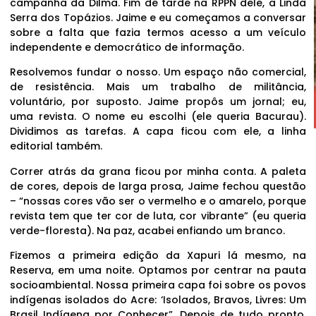
campanha da Dilma. Fim de tarde na RPPN dele, a Linda
Serra dos Topázios. Jaime e eu começamos a conversar
sobre a falta que fazia termos acesso a um veículo
independente e democrático de informação.
Resolvemos fundar o nosso. Um espaço não comercial,
de resistência. Mais um trabalho de militância,
voluntário, por suposto. Jaime propôs um jornal; eu,
uma revista. O nome eu escolhi (ele queria Bacurau).
Dividimos as tarefas. A capa ficou com ele, a linha
editorial também.
Correr atrás da grana ficou por minha conta. A paleta
de cores, depois de larga prosa, Jaime fechou questão
– “nossas cores vão ser o vermelho e o amarelo, porque
revista tem que ter cor de luta, cor vibrante” (eu queria
verde-floresta). Na paz, acabei enfiando um branco.
Fizemos a primeira edição da Xapuri lá mesmo, na
Reserva, em uma noite. Optamos por centrar na pauta
socioambiental. Nossa primeira capa foi sobre os povos
indígenas isolados do Acre: ‘Isolados, Bravos, Livres: Um
Brasil Indígena por Conhecer”. Depois de tudo pronto,