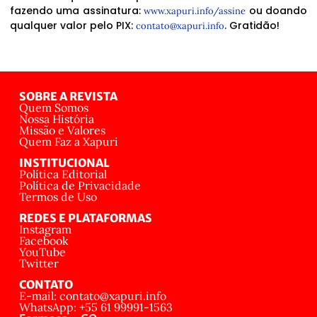
fazendo uma assinatura:
ou doando
www.xapuri.info/assine
qualquer valor pelo PIX:
. Gratidão!
contato@xapuri.info
SOBRE A REVISTA
Quem Somos
Nossa História
Missão e Valores
Quem Faz a Xapuri
INSTITUCIONAL
Política Editorial
Política de Privacidade
Termos de Uso
REDES E PLATAFORMAS
Instagram
Facebook
YouTube
Twitter
CONTATO
E-mail: contato@xapuri.info
WhatsApp: +55 61 99991-1563