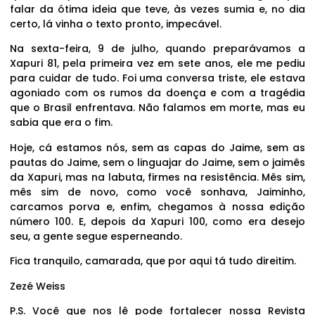
falar da ótima ideia que teve, às vezes sumia e, no dia
certo, lá vinha o texto pronto, impecável.
Na sexta-feira, 9 de julho, quando preparávamos a
Xapuri 81, pela primeira vez em sete anos, ele me pediu
para cuidar de tudo. Foi uma conversa triste, ele estava
agoniado com os rumos da doença e com a tragédia
que o Brasil enfrentava. Não falamos em morte, mas eu
sabia que era o fim.
Hoje, cá estamos nós, sem as capas do Jaime, sem as
pautas do Jaime, sem o linguajar do Jaime, sem o jaimês
da Xapuri, mas na labuta, firmes na resistência. Mês sim,
mês sim de novo, como você sonhava, Jaiminho,
carcamos porva e, enfim, chegamos à nossa edição
número 100. E, depois da Xapuri 100, como era desejo
seu, a gente segue esperneando.
Fica tranquilo, camarada, que por aqui tá tudo direitim.
Zezé Weiss
P.S. Você que nos lê pode fortalecer nossa Revista