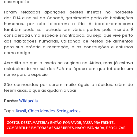
cosmopolita.
Foram relatadas aparições destes insetos no nordeste
dos EUA e no sul do Canadá, geralmente perto de habitações
humanas, por não tolerarem o frio. A barata-americana
também pode ser achada em vários portos pelo mundo. É
considerada uma espécie sinantrópica, ou seja, que vive perto
das habitações humanas, utilizando de restos de alimentos
para sua própria alimentação, e as construções e entulhos
como abrigo.
Acredita-se que o inseto se originou na África, mas já estava
estabelecido no sul dos EUA na época em que foi dado um
nome para a espécie.
São conhecidas por serem muito ágeis e rápidas, além de
terem asas, o que as ajudam a voar.
Fonte:
Wikipedia
Tags:
,
,
Brasil
Chico Mendes
Seringueiros
GOSTOU DESTA MATÉRIA? ENTÃO, POR FAVOR, PASSA PRA FRENTE.
COMPARTILHE EM TODAS AS SUAS REDES. NÃO CUSTA NADA, É SÓ CLICAR!