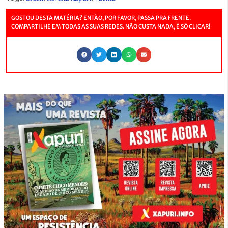
GOSTOU DESTA MATÉRIA? ENTÃO, POR FAVOR, PASSA PRA FRENTE.
COMPARTILHE EM TODAS AS SUAS REDES. NÃO CUSTA NADA, É SÓ CLICAR!