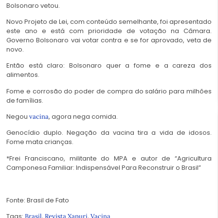
Bolsonaro vetou.
Novo Projeto de Lei, com conteúdo semelhante, foi apresentado
este ano e está com prioridade de votação na Câmara.
Governo Bolsonaro vai votar contra e se for aprovado, veta de
novo.
Então está claro: Bolsonaro quer a fome e a careza dos
alimentos.
Fome e corrosão do poder de compra do salário para milhões
de famílias.
Negou
, agora nega comida.
vacina
Genocídio duplo. Negação da vacina tira a vida de idosos.
Fome mata crianças.
*Frei Franciscano, militante do MPA e autor de “Agricultura
Camponesa Familiar: Indispensável Para Reconstruir o Brasil”
Fonte: Brasil de Fato
Tags:
,
,
Brasil
Revista Xapuri
Vacina