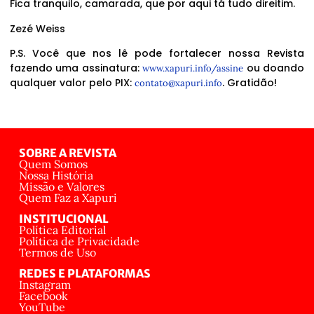
Fica tranquilo, camarada, que por aqui tá tudo direitim.
Zezé Weiss
P.S. Você que nos lê pode fortalecer nossa Revista
fazendo uma assinatura:
ou doando
www.xapuri.info/assine
qualquer valor pelo PIX:
. Gratidão!
contato@xapuri.info
SOBRE A REVISTA
Quem Somos
Nossa História
Missão e Valores
Quem Faz a Xapuri
INSTITUCIONAL
Política Editorial
Política de Privacidade
Termos de Uso
REDES E PLATAFORMAS
Instagram
Facebook
YouTube