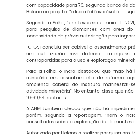
com capacidade para 79, segundo banco de dad
Heleno ao projeto, “o Incra foi favorável à pesqu
Segundo a Folha, “em fevereiro e maio de 2021
para pesquisa de diamantes com área do 
‘necessidade de prévia autorização para ingress
“O GSI concluiu ser cabível o assentimento p
uma autorização prévia do Incra para ingresso n
contrapartidas para o uso e exploração mineral
Para a Folha, o Incra destacou que “não há
minerária em assentamento de reforma agr
ambiental caberá ao instituto manifestar
atividade minerária”. No entanto, disse que nã
9.999,63 hectares.
A ANM também alegou que não há impedimento
porém, segundo a reportagem, “nem o Inc
consultadas sobre a exploração de diamantes e
Autorizado por Heleno a realizar pesquisa em to