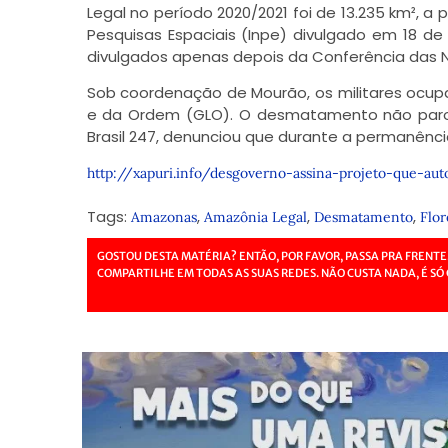
Legal no período 2020/2021 foi de 13.235 km², a
Pesquisas Espaciais (Inpe) divulgado em 18 
divulgados apenas depois da Conferência das N
Sob coordenação de Mourão, os militares ocup
e da Ordem (GLO). O desmatamento não parou.
Brasil 247, denunciou que durante a permanênci
http://xapuri.info/desgoverno-assina-projeto-que-au
Tags:
,
,
,
Amazonas
Amazônia Legal
Desmatamento
Flor
GOSTOU DESTA MATÉRIA? ENTÃO, POR FAVOR, PASSA PRA FRENTE
COMPARTILHE EM TODAS AS SUAS REDES. NÃO CUSTA NADA, É SÓ 