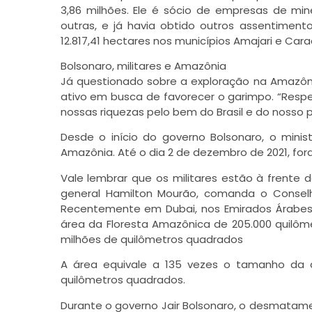
3,86 milhões. Ele é sócio de empresas de min
outras, e já havia obtido outros assentiment
12.817,41 hectares nos municípios Amajari e Ca
Bolsonaro, militares e Amazônia
Já questionado sobre a exploração na Amazô
ativo em busca de favorecer o garimpo. “Resp
nossas riquezas pelo bem do Brasil e do nosso 
Desde o início do governo Bolsonaro, o minis
Amazônia. Até o dia 2 de dezembro de 2021, fo
Vale lembrar que os militares estão à frente 
general Hamilton Mourão, comanda o Conselh
Recentemente em Dubai, nos Emirados Árabes U
área da Floresta Amazônica de 205.000 quilôme
milhões de quilômetros quadrados
A área equivale a 135 vezes o tamanho da c
quilômetros quadrados.
Durante o governo Jair Bolsonaro, o desmatam