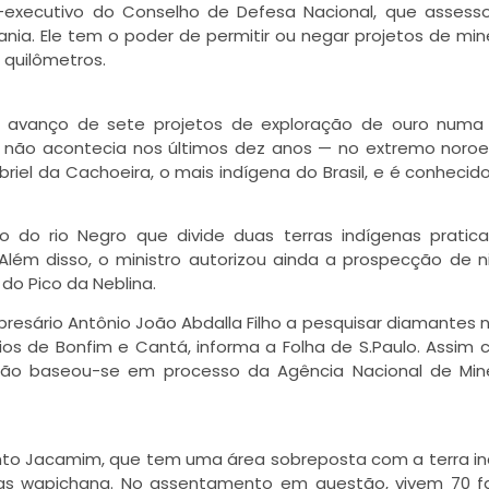
o-executivo do Conselho de Defesa Nacional, que assesso
nia. Ele tem o poder de permitir ou negar projetos de mi
 quilômetros.
 o avanço de sete projetos de exploração de ouro numa
 não acontecia nos últimos dez anos — no extremo noro
riel da Cachoeira, o mais indígena do Brasil, e é conheci
o do rio Negro que divide duas terras indígenas prati
 Além disso, o ministro autorizou ainda a prospecção de n
do Pico da Neblina.
mpresário Antônio João Abdalla Filho a pesquisar diamantes n
ios de Bonfim e Cantá, informa a Folha de S.Paulo. Assim
ção baseou-se em processo da Agência Nacional de Min
nto Jacamim, que tem uma área sobreposta com a terra i
as wapichana. No assentamento em questão, vivem 70 fa