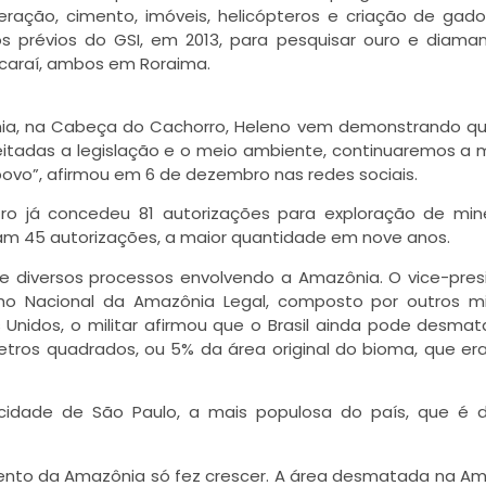
eração, cimento, imóveis, helicópteros e criação de gado
os prévios do GSI, em 2013, para pesquisar ouro e diam
racaraí, ambos em Roraima.
nia, na Cabeça do Cachorro, Heleno vem demonstrando q
eitadas a legislação e o meio ambiente, continuaremos a
povo”, afirmou em 6 de dezembro nas redes sociais.
tro já concedeu 81 autorizações para exploração de min
ram 45 autorizações, a maior quantidade em nove anos.
de diversos processos envolvendo a Amazônia. O vice-pres
o Nacional da Amazônia Legal, composto por outros mil
nidos, o militar afirmou que o Brasil ainda pode desma
tros quadrados, ou 5% da área original do bioma, que era
idade de São Paulo, a mais populosa do país, que é d
ento da Amazônia só fez crescer. A área desmatada na A