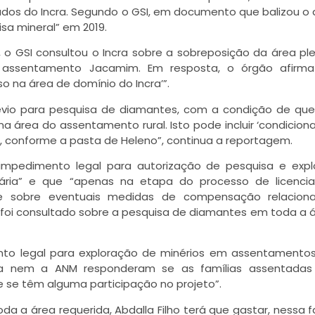
os do Incra. Segundo o GSI, em documento que balizou o 
isa mineral” em 2019.
, o GSI consultou o Incra sobre a sobreposição da área pl
assentamento Jacamim. Em resposta, o órgão afirma
o na área de domínio do Incra’”.
révio para pesquisa de diamantes, com a condição de que
a área do assentamento rural. Isto pode incluir ‘condicion
’, conforme a pasta de Heleno”, continua a reportagem.
 impedimento legal para autorização de pesquisa e exp
ária” e que “apenas na etapa do processo de licenci
-se sobre eventuais medidas de compensação relacion
o foi consultado sobre a pesquisa de diamantes em toda a 
 legal para exploração de minérios em assentamentos 
ra nem a ANM responderam se as famílias assentadas
 se têm alguma participação no projeto”.
da a área requerida, Abdalla Filho terá que gastar, nessa f