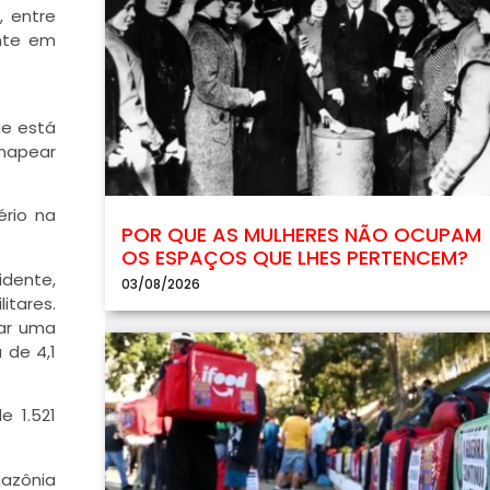
, entre
ante em
ue está
 mapear
ério na
POR QUE AS MULHERES NÃO OCUPAM
OS ESPAÇOS QUE LHES PERTENCEM?
idente,
03/08/2026
itares.
tar uma
 de 4,1
e 1.521
mazônia