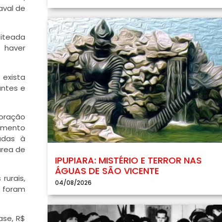
aval de
eiteada
 haver
 exista
antes e
loração
amento
adas à
área de
IPUPIARA: MISTÉRIO E TERROR NAS
ÁGUAS DE SÃO VICENTE
rurais,
04/08/2026
 foram
ase, R$