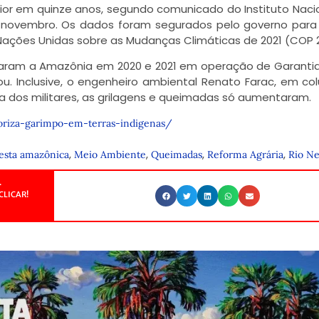
 pior em quinze anos, segundo comunicado do Instituto Naci
de novembro. Os dados foram segurados pelo governo par
ações Unidas sobre as Mudanças Climáticas de 2021 (COP 2
aram a Amazônia em 2020 e 2021 em operação de Garantia
 Inclusive, o engenheiro ambiental Renato Farac, em co
a dos militares, as grilagens e queimadas só aumentaram.
toriza-garimpo-em-terras-indigenas/
,
,
,
,
esta amazônica
Meio Ambiente
Queimadas
Reforma Agrária
Rio N
.
CLICAR!