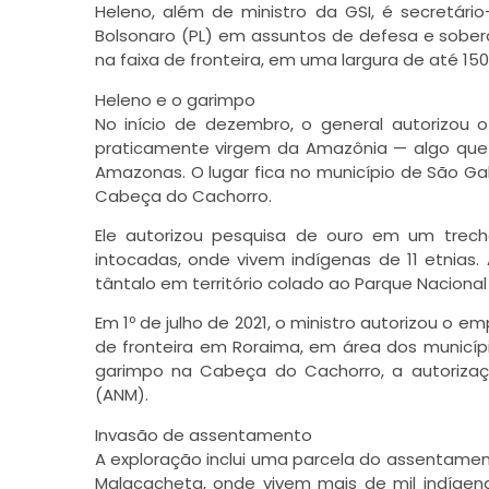
Heleno, além de ministro da GSI, é secretári
Bolsonaro (PL) em assuntos de defesa e sobera
na faixa de fronteira, em uma largura de até 150
Heleno e o garimpo
No início de dezembro, o general autorizou
praticamente virgem da Amazônia — algo que
Amazonas. O lugar fica no município de São Gab
Cabeça do Cachorro.
Ele autorizou pesquisa de ouro em um trech
intocadas, onde vivem indígenas de 11 etnias.
tântalo em território colado ao Parque Nacional 
Em 1º de julho de 2021, o ministro autorizou o e
de fronteira em Roraima, em área dos municíp
garimpo na Cabeça do Cachorro, a autoriza
(ANM).
Invasão de assentamento
A exploração inclui uma parcela do assentame
Malacacheta, onde vivem mais de mil indígen