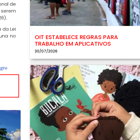
onal de
a serem
6).
 da Lei
luna no
OIT ESTABELECE REGRAS PARA
TRABALHO EM APLICATIVOS
30/07/2026
egro