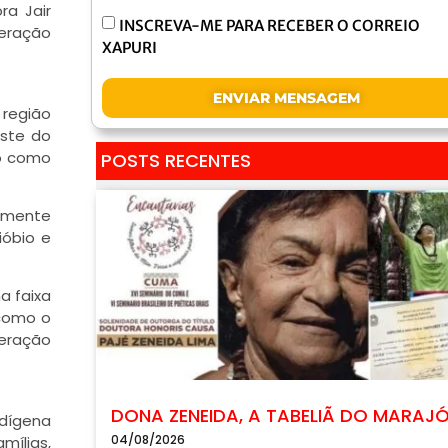
ra Jair
INSCREVA-ME PARA RECEBER O CORREIO
neração
XAPURI
ENVIAR MENSAGEM
 região
este do
do como
POSTS RECENTES
camente
ióbio e
a faixa
 como o
eração
DONA ZENEIDA, A TABELIÃ DO MARAJ
ndígena
04/08/2026
mílias,