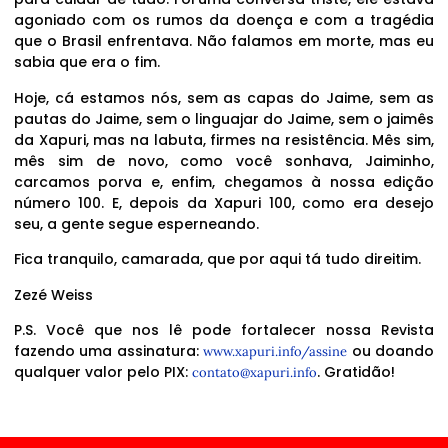
agoniado com os rumos da doença e com a tragédia
que o Brasil enfrentava. Não falamos em morte, mas eu
sabia que era o fim.
Hoje, cá estamos nós, sem as capas do Jaime, sem as
pautas do Jaime, sem o linguajar do Jaime, sem o jaimês
da Xapuri, mas na labuta, firmes na resistência. Mês sim,
mês sim de novo, como você sonhava, Jaiminho,
carcamos porva e, enfim, chegamos à nossa edição
número 100. E, depois da Xapuri 100, como era desejo
seu, a gente segue esperneando.
Fica tranquilo, camarada, que por aqui tá tudo direitim.
Zezé Weiss
P.S. Você que nos lê pode fortalecer nossa Revista
fazendo uma assinatura:
ou doando
www.xapuri.info/assine
qualquer valor pelo PIX:
. Gratidão!
contato@xapuri.info