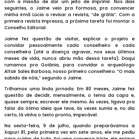
com a missão de dar um jeito de imprimir. Nos dias
seguintes, o Jaime veio pra Formosa, pra convencer
minha irmã Lúcia a revisar a revista, “de grátis”. Com a
primeira revista impressa, a próxima tarefa foi montar o
Conselho Editorial.
Jaime fez questão de visitar, explicar o projeto e
convidar pessoalmente cada conselheiro e cada
conselheira (até a doença agravar, nos seus últimos
meses de vida, nunca abriu mão dessa tarefa). Daqui
rumamos pra Goiânia, para convidar o arqueólogo
Altair Sales Barbosa, nosso primeiro conselheiro. “O mais
sabido de nóis,” segundo o Jaime.
Trilhamos uma linda jornada. Em 80 meses, Jaime fez
questão de decidir, mensalmente, o tema da capa e,
quase sempre, escrever ele mesmo. Às vezes, ligava pra
falar da ótima ideia que teve, às vezes sumia e, no dia
certo, lá vinha o texto pronto, impecável.
Na sexta-feira, 9 de julho, quando preparávamos a
Xapuri 81, pela primeira vez em sete anos, ele me pediu
para cuidar de tudo. Foi uma conversa triste, ele estava