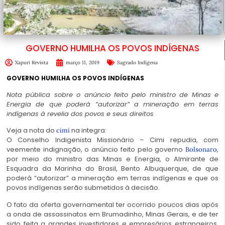
GOVERNO HUMILHA OS POVOS INDÍGENAS
Xapuri Revista
março 11, 2019
Sagrado Indígena
GOVERNO HUMILHA OS POVOS INDÍGENAS
Nota pública sobre o anúncio feito pelo ministro de Minas e
Energia de que poderá “autorizar” a mineração em terras
indígenas à revelia dos povos e seus direitos
Veja a nota do
na integra:
cimi
O Conselho Indigenista Missionário – Cimi repudia, com
veemente indignação, o anúncio feito pelo governo
,
Bolsonaro
por meio do ministro das Minas e Energia, o Almirante de
Esquadra da Marinha do Brasil, Bento Albuquerque, de que
poderá “autorizar” a mineração em terras indígenas e que os
povos indígenas serão submetidos à decisão.
O fato da oferta governamental ter ocorrido poucos dias após
a onda de assassinatos em Brumadinho, Minas Gerais, e de ter
sido feita a grandes investidores e empresários estrangeiros,