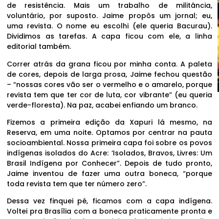
de resistência. Mais um trabalho de militância,
voluntário, por suposto. Jaime propôs um jornal; eu,
uma revista. O nome eu escolhi (ele queria Bacurau).
Dividimos as tarefas. A capa ficou com ele, a linha
editorial também.
Correr atrás da grana ficou por minha conta. A paleta
de cores, depois de larga prosa, Jaime fechou questão
– “nossas cores vão ser o vermelho e o amarelo, porque
revista tem que ter cor de luta, cor vibrante” (eu queria
verde-floresta). Na paz, acabei enfiando um branco.
Fizemos a primeira edição da Xapuri lá mesmo, na
Reserva, em uma noite. Optamos por centrar na pauta
socioambiental. Nossa primeira capa foi sobre os povos
indígenas isolados do Acre: ‘Isolados, Bravos, Livres: Um
Brasil Indígena por Conhecer”. Depois de tudo pronto,
Jaime inventou de fazer uma outra boneca, “porque
toda revista tem que ter número zero”.
Dessa vez finquei pé, ficamos com a capa indígena.
Voltei pra Brasília com a boneca praticamente pronta e