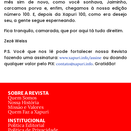
mês sim de novo, como você sonhava, Jaiminho,
carcamos porva e, enfim, chegamos à nossa edição
número 100. E, depois da Xapuri 100, como era desejo
seu, a gente segue esperneando.
Fica tranquilo, camarada, que por aqui tá tudo direitim.
Zezé Weiss
P.S. Você que nos lê pode fortalecer nossa Revista
fazendo uma assinatura:
ou doando
www.xapuri.info/assine
qualquer valor pelo PIX:
. Gratidão!
contato@xapuri.info
SOBRE A REVISTA
Quem Somos
Nossa História
Missão e Valores
Quem Faz a Xapuri
INSTITUCIONAL
Política Editorial
Política de Privacidade