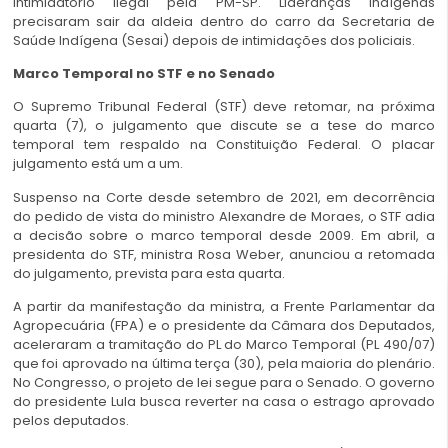
intimidatório ilegal pela PM-SP. Lideranças indígenas
precisaram sair da aldeia dentro do carro da Secretaria de
Saúde Indígena (Sesai) depois de intimidações dos policiais.
Marco Temporal no STF e no Senado
O Supremo Tribunal Federal (STF) deve retomar, na próxima
quarta (7), o julgamento que discute se a tese do marco
temporal tem respaldo na Constituição Federal. O placar
julgamento está um a um.
Suspenso na Corte desde setembro de 2021, em decorrência
do pedido de vista do ministro Alexandre de Moraes, o STF adia
a decisão sobre o marco temporal desde 2009. Em abril, a
presidenta do STF, ministra Rosa Weber, anunciou a retomada
do julgamento, prevista para esta quarta.
A partir da manifestação da ministra, a Frente Parlamentar da
Agropecuária (FPA) e o presidente da Câmara dos Deputados,
aceleraram a tramitação do PL do Marco Temporal (PL 490/07)
que foi aprovado na última terça (30), pela maioria do plenário.
No Congresso, o projeto de lei segue para o Senado. O governo
do presidente Lula busca reverter na casa o estrago aprovado
pelos deputados.