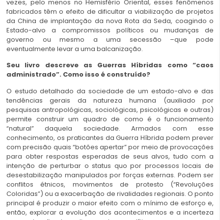
vezes, pelo menos no Hemisfério Oriental, esses fenômenos
fabricados têm o efeito de dificultar a viabilização de projetos
da China de implantação da nova Rota da Seda, coagindo o
Estado-alvo a compromissos políticos ou mudanças de
governo ou mesmo a uma secessão –que pode
eventualmente levar a uma balcanização.
Seu livro descreve as Guerras Híbridas como “caos
administrado”. Como isso é construído?
O estudo detalhado da sociedade de um estado-alvo e das
tendências gerais da natureza humana (auxiliado por
pesquisas antropológicas, sociológicas, psicológicas e outras)
permite construir um quadro de como é o funcionamento
“natural” daquela sociedade. Armados com esse
conhecimento, os praticantes da Guerra Híbrida podem prever
com precisão quais “botões apertar” por meio de provocações
para obter respostas esperadas de seus alvos, tudo com a
intenção de perturbar o status quo por processos locais de
desestabilização manipulados por forças externas. Podem ser
conflitos étnicos, movimentos de protesto (“Revoluções
Coloridas”) ou a exacerbação de rivalidades regionais. O ponto
principal é produzir o maior efeito com o mínimo de esforço e,
então, explorar a evolução dos acontecimentos e a incerteza