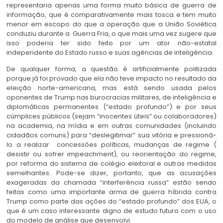
representaria apenas uma forma muito básica de guerra de
informação, que é comparativamente mais tosca e tem muito
menor em escopo do que a operação que a União Soviética
conduziu durante a Guerra Fria, o que mais uma vez sugere que
isso poderia ter sido feito por um ator não-estatal
independente do Estado russo e suas agências de inteligência.
De qualquer forma, a questão é artificialmente politizada
porque já foi provado que ela não teve impacto no resultado da
eleição norte-americana, mas está sendo usada pelos
oponentes de Trump nas burocracias militares, de inteligência e
diplomáticas permanentes (“estado profundo”) e por seus
cúmplices públicos (sejam “inocentes úteis” ou colaboradores)
na academia, na mídia e em outras comunidades (incluindo
cidadãos comuns) para “deslegitimar” sua vitória e pressioná-
lo a realizar concessões políticas, mudanças de regime (
desistir ou sofrer impeachment), ou reorientação do regime,
por reforma do sistema de colégio eleitoral e outras medidas
semelhantes. Pode-se dizer, portanto, que as acusações
exageradas da chamada “interferência russa” estão sendo
feitas como uma importante arma de guerra híbrida contra
Trump como parte das ações do “estado profundo” dos EUA, o
que é um caso interessante digno de estudo futuro com o uso
do modelo de análise que desenvolvi.