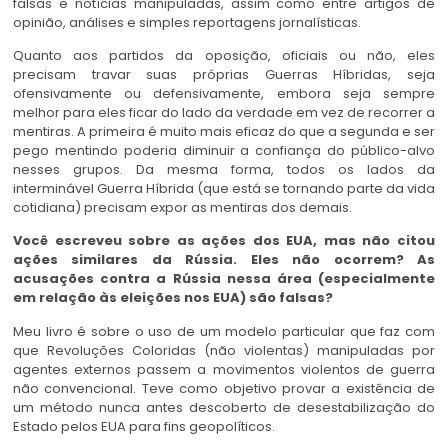
falsas e notícias manipuladas, assim como entre artigos de
opinião, análises e simples reportagens jornalísticas.
Quanto aos partidos da oposição, oficiais ou não, eles
precisam travar suas próprias Guerras Híbridas, seja
ofensivamente ou defensivamente, embora seja sempre
melhor para eles ficar do lado da verdade em vez de recorrer a
mentiras. A primeira é muito mais eficaz do que a segunda e ser
pego mentindo poderia diminuir a confiança do público-alvo
nesses grupos. Da mesma forma, todos os lados da
interminável Guerra Híbrida (que está se tornando parte da vida
cotidiana) precisam expor as mentiras dos demais.
Você escreveu sobre as ações dos EUA, mas não citou
ações similares da Rússia. Eles não ocorrem? As
acusações contra a Rússia nessa área (especialmente
em relação às eleições nos EUA) são falsas?
Meu livro é sobre o uso de um modelo particular que faz com
que Revoluções Coloridas (não violentas) manipuladas por
agentes externos passem a movimentos violentos de guerra
não convencional. Teve como objetivo provar a existência de
um método nunca antes descoberto de desestabilização do
Estado pelos EUA para fins geopolíticos.