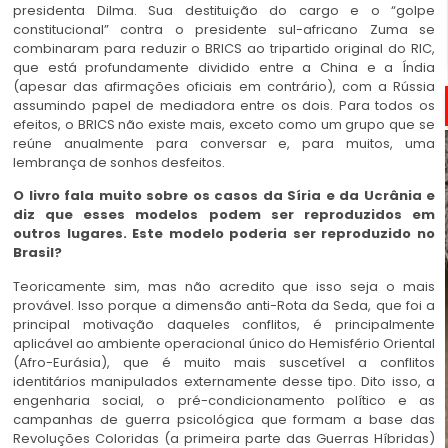
presidenta Dilma. Sua destituição do cargo e o “golpe
constitucional” contra o presidente sul-africano Zuma se
combinaram para reduzir o BRICS ao tripartido original do RIC,
que está profundamente dividido entre a China e a Índia
(apesar das afirmações oficiais em contrário), com a Rússia
assumindo papel de mediadora entre os dois. Para todos os
efeitos, o BRICS não existe mais, exceto como um grupo que se
reúne anualmente para conversar e, para muitos, uma
lembrança de sonhos desfeitos.
O livro fala muito sobre os casos da Síria e da Ucrânia e
diz que esses modelos podem ser reproduzidos em
outros lugares. Este modelo poderia ser reproduzido no
Brasil?
Teoricamente sim, mas não acredito que isso seja o mais
provável. Isso porque a dimensão anti-Rota da Seda, que foi a
principal motivação daqueles conflitos, é principalmente
aplicável ​​ao ambiente operacional único do Hemisfério Oriental
(Afro-Eurásia), que é muito mais suscetível a conflitos
identitários manipulados externamente desse tipo. Dito isso, a
engenharia social, o pré-condicionamento político e as
campanhas de guerra psicológica que formam a base das
Revoluções Coloridas (a primeira parte das Guerras Híbridas)