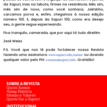
da Xapuri, mas na labuta, firmes na resistência. Mês sim,
mês sim de novo, como você sonhava, Jaiminho,
carcamos porva e, enfim, chegamos à nossa edição
número 100. E, depois da Xapuri 100, como era desejo
seu, a gente segue esperneando.
Fica tranquilo, camarada, que por aqui tá tudo direitim.
Zezé Weiss
P.S. Você que nos lê pode fortalecer nossa Revista
fazendo uma assinatura:
ou doando
www.xapuri.info/assine
qualquer valor pelo PIX:
. Gratidão!
contato@xapuri.info
SOBRE A REVISTA
Quem Somos
Nossa História
Missão e Valores
Quem Faz a Xapuri
INSTITUCIONAL