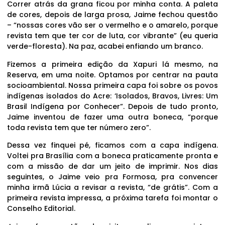
Correr atrás da grana ficou por minha conta. A paleta
de cores, depois de larga prosa, Jaime fechou questão
– “nossas cores vão ser o vermelho e o amarelo, porque
revista tem que ter cor de luta, cor vibrante” (eu queria
verde-floresta). Na paz, acabei enfiando um branco.
Fizemos a primeira edição da Xapuri lá mesmo, na
Reserva, em uma noite. Optamos por centrar na pauta
socioambiental. Nossa primeira capa foi sobre os povos
indígenas isolados do Acre: ‘Isolados, Bravos, Livres: Um
Brasil Indígena por Conhecer”. Depois de tudo pronto,
Jaime inventou de fazer uma outra boneca, “porque
toda revista tem que ter número zero”.
Dessa vez finquei pé, ficamos com a capa indígena.
Voltei pra Brasília com a boneca praticamente pronta e
com a missão de dar um jeito de imprimir. Nos dias
seguintes, o Jaime veio pra Formosa, pra convencer
minha irmã Lúcia a revisar a revista, “de grátis”. Com a
primeira revista impressa, a próxima tarefa foi montar o
Conselho Editorial.