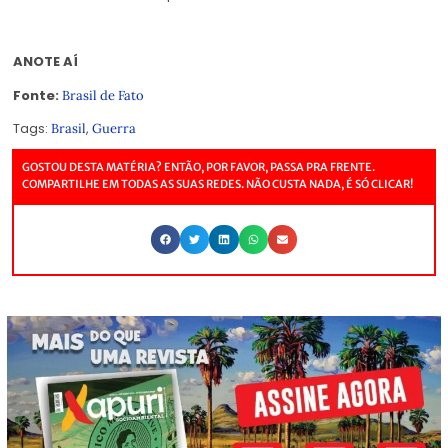
ANOTE AÍ
Fonte:
Brasil de Fato
Tags:
,
Brasil
Guerra
GOSTOU DESTA MATÉRIA? ENTÃO, POR FAVOR, PASSA PRA FRENTE.
COMPARTILHE EM TODAS AS SUAS REDES. NÃO CUSTA NADA, É SÓ CLICAR!