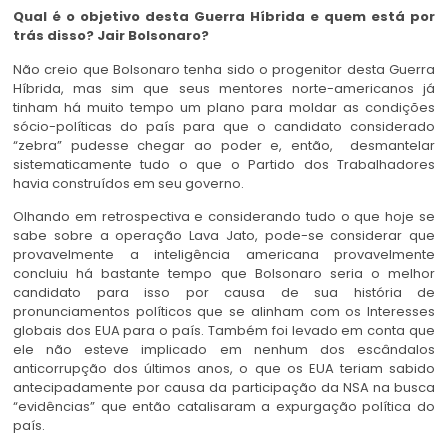
Qual é o objetivo desta Guerra Híbrida e quem está por
trás disso? Jair Bolsonaro?
Não creio que Bolsonaro tenha sido o progenitor desta Guerra
Híbrida, mas sim que seus mentores norte-americanos já
tinham há muito tempo um plano para moldar as condições
sócio-políticas do país para que o candidato considerado
“zebra” pudesse chegar ao poder e, então, desmantelar
sistematicamente tudo o que o Partido dos Trabalhadores
havia construídos em seu governo.
Olhando em retrospectiva e considerando tudo o que hoje se
sabe sobre a operação Lava Jato, pode-se considerar que
provavelmente a inteligência americana provavelmente
concluiu há bastante tempo que Bolsonaro seria o melhor
candidato para isso por causa de sua história de
pronunciamentos políticos que se alinham com os Interesses
globais dos EUA para o país. Também foi levado em conta que
ele não esteve implicado em nenhum dos escândalos
anticorrupção dos últimos anos, o que os EUA teriam sabido
antecipadamente por causa da participação da NSA na busca
“evidências” que então catalisaram a expurgação política do
país.