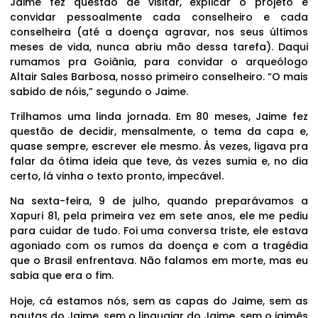
Jaime fez questão de visitar, explicar o projeto e
convidar pessoalmente cada conselheiro e cada
conselheira (até a doença agravar, nos seus últimos
meses de vida, nunca abriu mão dessa tarefa). Daqui
rumamos pra Goiânia, para convidar o arqueólogo
Altair Sales Barbosa, nosso primeiro conselheiro. “O mais
sabido de nóis,” segundo o Jaime.
Trilhamos uma linda jornada. Em 80 meses, Jaime fez
questão de decidir, mensalmente, o tema da capa e,
quase sempre, escrever ele mesmo. Às vezes, ligava pra
falar da ótima ideia que teve, às vezes sumia e, no dia
certo, lá vinha o texto pronto, impecável.
Na sexta-feira, 9 de julho, quando preparávamos a
Xapuri 81, pela primeira vez em sete anos, ele me pediu
para cuidar de tudo. Foi uma conversa triste, ele estava
agoniado com os rumos da doença e com a tragédia
que o Brasil enfrentava. Não falamos em morte, mas eu
sabia que era o fim.
Hoje, cá estamos nós, sem as capas do Jaime, sem as
pautas do Jaime, sem o linguajar do Jaime, sem o jaimês