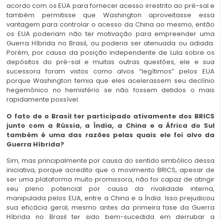
acordo com os EUA para fornecer acesso irrestrito ao pré-sal e
também permitisse que Washington aproveitasse essa
vantagem para controlar o acesso da China ao mesmo, então
os EUA poderiam não ter motivação para empreender uma
Guerra Híbrida no Brasil, ou poderia ser atenuada ou adiada.
Porém, por causa da posição independente de Lula sobre os
depósitos do pré-sal e muitas outras questões, ele e sua
sucessora foram vistos como alvos “legítimos” pelos EUA
porque Washington temia que eles acelerassem seu declínio
hegemônico no hemisfério se não fossem detidos o mais
rapidamente possível.
O fato de o Brasil ter participado ativamente dos BRICS
junto com a Rússia, a Índia, a China e a África do Sul
também é uma das razões pelas quais ele foi alvo da
Guerra Híbrida?
Sim, mas principalmente por causa do sentido simbólico dessa
iniciativa, porque acredito que o movimento BRICS, apesar de
ser uma plataforma muito promissora, não foi capaz de atingir
seu pleno potencial por causa da rivalidade interna,
manipulada pelos EUA, entre a China e a Índia. Isso prejudicou
sua eficácia geral, mesmo antes da primeira fase da Guerra
Híbrida no Brasil ter sido bem-sucedida em derrubar a