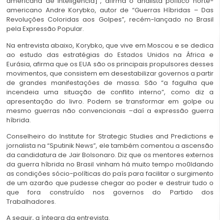
americana de inteligência]”, afirma o analista político norte-
americano Andre Korybko, autor de “Guerras Híbridas – Das
Revoluções Coloridas aos Golpes”, recém-lançado no Brasil
pela Expressão Popular.
Na entrevista abaixo, Korybko, que vive em Moscou e se dedica
ao estudo das estratégias do Estados Unidos na África e
Eurásia, afirma que os EUA são os principais propulsores desses
movimentos, que consistem em desestabilizar governos a partir
de grandes manifestações de massa. São “a fagulha que
incendeia uma situação de conflito interno”, como diz a
apresentação do livro. Podem se transformar em golpe ou
mesmo guerras não convencionais –daí a expressão guerra
híbrida.
Conselheiro do Institute for Strategic Studies and Predictions e
jornalista na “Sputinik News”, ele também comentou a ascensão
da candidatura de Jair Bolsonaro. Diz que os mentores externos
da guerra híbrida no Brasil vinham há muito tempo mo0ldando
as condições sócio-políticas do país para facilitar o surgimento
de um azarão que pudesse chegar ao poder e destruir tudo o
que fora construído nos governos do Partido dos
Trabalhadores.
A seguir, a íntegra da entrevista.