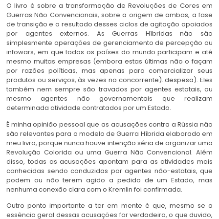
O livro é sobre a transformação de Revoluções de Cores em
Guerras Não Convencionais, sobre a origem de ambas, a fase
de transição e o resultado desses ciclos ​​de agitação apoiados
por agentes externos. As Guerras Híbridas não são
simplesmente operações de gerenciamento de percepção ou
infowars, em que todos os países do mundo participam e até
mesmo muitas empresas (embora estas últimas não o façam
por razões políticas, mas apenas para comercializar seus
produtos ou serviços, às vezes no concorrente). despesa). Eles
também nem sempre são travados por agentes estatais, ou
mesmo agentes não governamentais que realizam
determinada atividade contratados por um Estado.
É minha opinião pessoal que as acusações contra a Rússia não
são relevantes para o modelo de Guerra Híbrida elaborado em
meu livro, porque nunca houve intenção séria de organizar uma
Revolução Colorida ou uma Guerra Não Convencional. Além
disso, todas as acusações apontam para as atividades mais
conhecidas sendo conduzidas por agentes não-estatais, que
podem ou não terem agido a pedido de um Estado, mas
nenhuma conexão clara com o Kremlin foi confirmada.
Outro ponto importante a ter em mente é que, mesmo se a
essência geral dessas acusações for verdadeira, o que duvido,