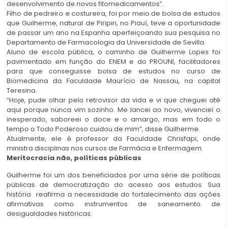
desenvolvimento de novos fitomedicamentos”.
Filho de pedreiro e costureira, foi por meio de bolsa de estudos
que Guilherme, natural de Piripiri, no Piauí, teve a oportunidade
de passar um ano na Espanha aperfeiçoando sua pesquisa no
Departamento de Farmacologia da Universidade de Sevilla.
Aluno de escola pública, o caminho de Guilherme Lopes foi
pavimentado em função do ENEM e do PROUNI, facilitadores
para que conseguisse bolsa de estudos no curso de
Biomedicina da Faculdade Maurício de Nassau, na capital
Teresina.
“Hoje, pude olhar pelo retrovisor da vida e vi que cheguei até
aqui porque nunca vim sozinho. Me lancei ao novo, vivenciei o
inesperado, saboreei o doce e o amargo, mas em todo o
tempo o Todo Poderoso cuidou de mim”, disse Guilherme.
Atualmente, ele é professor da Faculdade Chrisfapi, onde
ministra disciplinas nos cursos de Farmácia e Enfermagem.
Meritocracia não, políticas públicas
Guilherme foi um dos beneficiados por uma série de políticas
públicas de democratização do acesso aos estudos. Sua
história reafirma a necessidade do fortalecimento das ações
afirmativas como instrumentos de saneamento de
desigualdades históricas.