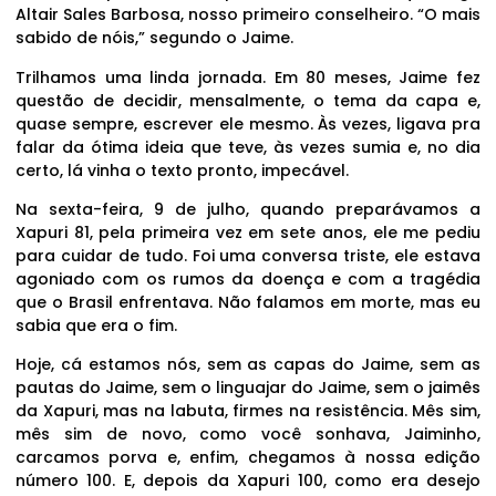
Altair Sales Barbosa, nosso primeiro conselheiro. “O mais
sabido de nóis,” segundo o Jaime.
Trilhamos uma linda jornada. Em 80 meses, Jaime fez
questão de decidir, mensalmente, o tema da capa e,
quase sempre, escrever ele mesmo. Às vezes, ligava pra
falar da ótima ideia que teve, às vezes sumia e, no dia
certo, lá vinha o texto pronto, impecável.
Na sexta-feira, 9 de julho, quando preparávamos a
Xapuri 81, pela primeira vez em sete anos, ele me pediu
para cuidar de tudo. Foi uma conversa triste, ele estava
agoniado com os rumos da doença e com a tragédia
que o Brasil enfrentava. Não falamos em morte, mas eu
sabia que era o fim.
Hoje, cá estamos nós, sem as capas do Jaime, sem as
pautas do Jaime, sem o linguajar do Jaime, sem o jaimês
da Xapuri, mas na labuta, firmes na resistência. Mês sim,
mês sim de novo, como você sonhava, Jaiminho,
carcamos porva e, enfim, chegamos à nossa edição
número 100. E, depois da Xapuri 100, como era desejo