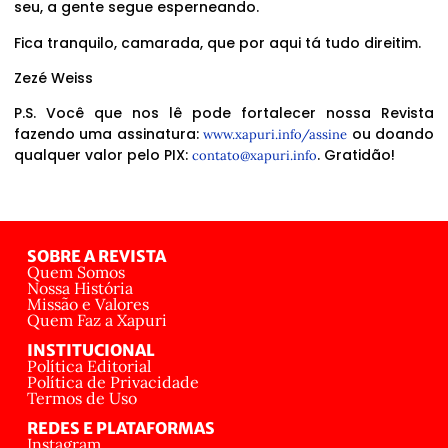
seu, a gente segue esperneando.
Fica tranquilo, camarada, que por aqui tá tudo direitim.
Zezé Weiss
P.S. Você que nos lê pode fortalecer nossa Revista
fazendo uma assinatura:
ou doando
www.xapuri.info/assine
qualquer valor pelo PIX:
. Gratidão!
contato@xapuri.info
SOBRE A REVISTA
Quem Somos
Nossa História
Missão e Valores
Quem Faz a Xapuri
INSTITUCIONAL
Política Editorial
Política de Privacidade
Termos de Uso
REDES E PLATAFORMAS
Instagram