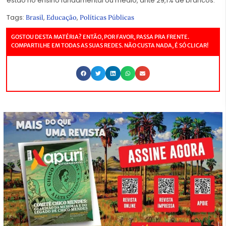
estão no ensino fundamental ou médio, ante 29,1% de brancos.
Tags:
,
,
Brasil
Educação
Políticas Públicas
GOSTOU DESTA MATÉRIA? ENTÃO, POR FAVOR, PASSA PRA FRENTE.
COMPARTILHE EM TODAS AS SUAS REDES. NÃO CUSTA NADA, É SÓ CLICAR!