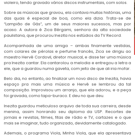
violeiro, tendo gravado vários discos instrumentais, com solos.
Sobre as músicas que gravou, ela contava muitas histórias, uma
das quais é especial de boa, como ela dizia. Trata-se de
“Lampião de Gás”, um de seus maiores sucessos, mas por
acaso. A autora é Zica Bérgami, senhora da alta sociedade
paulistana, que procurou Inezita nos estúdios da TV Record.
Acompanhada de uma amiga – ambas finamente vestidas,
com colares de pérolas e perfume francês, Zica se dirigiu ao
maestro Hervê Cordovil, diretor musical, e disse ter uma música
pra Inezita cantar. Ela cantarolou a melodia e entregou a letra a
ele, que a guardou numa gaveta, com jeito de que ali iria mofar.
Belo dia, no entanto, ao finalizar um novo disco de Inezita, havia
espaço pra mais uma música e Hervê se lembrou da tal
composição. Improvisou um arranjo, que ela adorou, e a peça
foi gravada, como tapa-buraco. E deu no que deu.
Inezita guardou meticuloso arquivo de toda sua carreira, desde
menina, assim honrando seu diploma da USP. Recortes de
jornais e revistas, filmes, fitas de rádio e TV, cartazes e o que
mais se imaginar, tudo organizado, devidamente catalogado.
Ademais, o programa Viola, Minha Viola, que ela apresentava