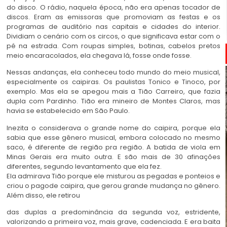
do disco. O rádio, naquela época, não era apenas tocador de
discos. Eram as emissoras que promoviam as festas e os
programas de auditório nas capitais e cidades do interior.
Dividiam o cenário com os circos, o que significava estar com o
pé na estrada. Com roupas simples, botinas, cabelos pretos
meio encaracolados, ela chegava lá, fosse onde fosse.
Nessas andanças, ela conheceu todo mundo do meio musical,
especialmente os caipiras. Os paulistas Tonico e Tinoco, por
exemplo. Mas ela se apegou mais a Tião Carreiro, que fazia
dupla com Pardinho. Tião era mineiro de Montes Claros, mas
havia se estabelecido em São Paulo.
Inezita o considerava o grande nome do caipira, porque ela
sabia que esse gênero musical, embora colocado no mesmo
saco, é diferente de região pra região. A batida de viola em
Minas Gerais era muito outra. E são mais de 30 afinações
diferentes, segundo levantamento que ela fez.
Ela admirava Tião porque ele misturou as pegadas e ponteios e
criou o pagode caipira, que gerou grande mudança no gênero.
Além disso, ele retirou
das duplas a predominância da segunda voz, estridente,
valorizando a primeira voz, mais grave, cadenciada. E era baita