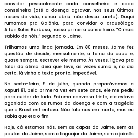
convidar pessoalmente cada conselheiro e cada
conselheira (até a doença agravar, nos seus últimos
meses de vida, nunca abriu mão dessa tarefa). Daqui
rumamos pra Goiânia, para convidar o arqueólogo
Altair Sales Barbosa, nosso primeiro conselheiro. “O mais
sabido de nóis,” segundo o Jaime.
Trilhamos uma linda jornada. Em 80 meses, Jaime fez
questão de decidir, mensalmente, o tema da capa e,
quase sempre, escrever ele mesmo. Às vezes, ligava pra
falar da ótima ideia que teve, às vezes sumia e, no dia
certo, lá vinha o texto pronto, impecável.
Na sexta-feira, 9 de julho, quando preparávamos a
Xapuri 81, pela primeira vez em sete anos, ele me pediu
para cuidar de tudo. Foi uma conversa triste, ele estava
agoniado com os rumos da doença e com a tragédia
que o Brasil enfrentava. Não falamos em morte, mas eu
sabia que era o fim.
Hoje, cá estamos nós, sem as capas do Jaime, sem as
pautas do Jaime, sem o linguajar do Jaime, sem o jaimês