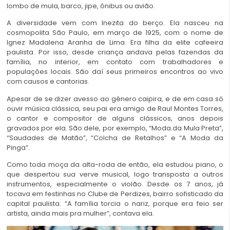
lombo de mula, barco, jipe, ônibus ou avião.
A diversidade vem com Inezita do berço. Ela nasceu na
cosmopolita São Paulo, em março de 1925, com o nome de
Ignez Madalena Aranha de Lima. Era filha da elite cafeeira
paulista. Por isso, desde criança andava pelas fazendas da
família, no interior, em contato com trabalhadores e
populações locais. São daí seus primeiros encontros ao vivo
com causos e cantorias.
Apesar de se dizer avesso ao gênero caipira, e de em casa só
ouvir música clássica, seu pai era amigo de Raul Montes Torres,
o cantor e compositor de alguns clássicos, anos depois
gravados por ela. São dele, por exemplo, “Moda da Mula Preta”,
“Saudades de Matão”, “Colcha de Retalhos” e “A Moda da
Pinga”.
Como toda moça da alta-roda de então, ela estudou piano, o
que despertou sua verve musical, logo transposta a outros
instrumentos, especialmente o violão. Desde os 7 anos, já
tocava em festinhas no Clube de Perdizes, bairro sofisticado da
capital paulista. “A família torcia o nariz, porque era feio ser
artista, ainda mais pra mulher”, contava ela.