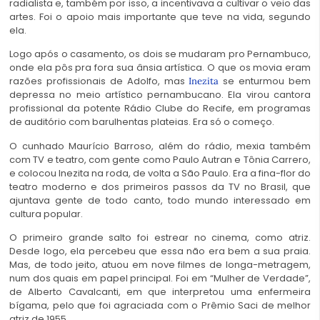
radialista e, também por isso, a incentivava a cultivar o veio das
artes. Foi o apoio mais importante que teve na vida, segundo
ela.
Logo após o casamento, os dois se mudaram pro Pernambuco,
onde ela pôs pra fora sua ânsia artística. O que os movia eram
razões profissionais de Adolfo, mas
se enturmou bem
Inezita
depressa no meio artístico pernambucano. Ela virou cantora
profissional da potente Rádio Clube do Recife, em programas
de auditório com barulhentas plateias. Era só o começo.
O cunhado Maurício Barroso, além do rádio, mexia também
com TV e teatro, com gente como Paulo Autran e Tônia Carrero,
e colocou Inezita na roda, de volta a São Paulo. Era a fina-flor do
teatro moderno e dos primeiros passos da TV no Brasil, que
ajuntava gente de todo canto, todo mundo interessado em
cultura popular.
O primeiro grande salto foi estrear no cinema, como atriz.
Desde logo, ela percebeu que essa não era bem a sua praia.
Mas, de todo jeito, atuou em nove filmes de longa-metragem,
num dos quais em papel principal. Foi em “Mulher de Verdade”,
de Alberto Cavalcanti, em que interpretou uma enfermeira
bígama, pelo que foi agraciada com o Prêmio Saci de melhor
atriz de 1955.