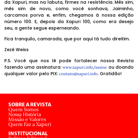
da Xapuri, mas na labuta, firmes na resistência. Mês sim,
mês sim de novo, como você sonhava, Jaiminho,
carcamos porva e, enfim, chegamos à nossa edição
número 100. E, depois da Xapuri 100, como era desejo
seu, a gente segue esperneando.
Fica tranquilo, camarada, que por aqui tá tudo direitim.
Zezé Weiss
P.S. Você que nos lê pode fortalecer nossa Revista
fazendo uma assinatura:
ou doando
www.xapuri.info/assine
qualquer valor pelo PIX:
. Gratidão!
contato@xapuri.info
SOBRE A REVISTA
Quem Somos
Nossa História
Missão e Valores
Quem Faz a Xapuri
INSTITUCIONAL