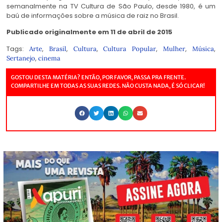
semanalmente na TV Cultura de São Paulo, desde 1980, é um
baú de informações sobre a música de raiz no Brasil.
Publicado originalmente em 11 de abril de 2015
Tags:
,
,
,
,
,
,
Arte
Brasil
Cultura
Cultura Popular
Mulher
Música
,
Sertanejo
cinema
GOSTOU DESTA MATÉRIA? ENTÃO, POR FAVOR, PASSA PRA FRENTE.
COMPARTILHE EM TODAS AS SUAS REDES. NÃO CUSTA NADA, É SÓ CLICAR!